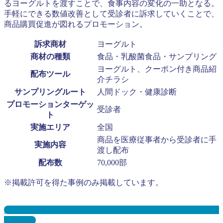
るヨーグルトを渡すことで、食事内容の変化の一助となる。
手軽にできる数値改善として受診者に訴求していくことで、
商品購買促進が図れるプロモーション。
訴求商材
ヨーグルト
商材の種類
食品・乳酸菌食品・サンプリング
ヨーグルト、クーポン付き商品紹
配布ツール
介チラシ
サンプリングルート
人間ドック・健康診断
プロモーションターゲッ
受診者
ト
実施エリア
全国
商品を医療従事者から受診者に手
実施内容
渡し配布
配布数
70,000部
※掲載許可を得た事例のみ掲載しています。
人間ドック・健康診断サンプリングとは？メリット３選と事
例を紹介