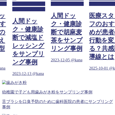
ング
人間ドック・健康
診断サンプリング
診断サンプリ
診断サンプリング
ッ
人間ドッ
医療スタ
人間ドッ
す
ク・健康診
フのおす
ク・健康診
の
断で胡麻麦
めが患者
断で減塩ド
え
茶をサンプ
行動を変
レッシング
型
リング事例
る？共感
をサンプリ
導線とは
2023-12-05
@kana
ング事例
ana
2025-10-01
@k
2023-12-13
@kana
幼稚園で子ども用歯みがき粉をサンプリング事例
舌ブラシを口臭予防のために歯科医院の患者にサンプリング
事例