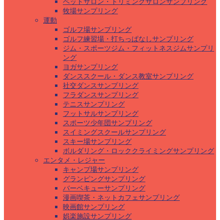
ペットサロン・トリミングサロンサンプリング
牧場サンプリング
運動
ゴルフ場サンプリング
ゴルフ練習場・打ちっぱなしサンプリング
ジム・スポーツジム・フィットネスジムサンプリ
ング
ヨガサンプリング
ダンススクール・ダンス教室サンプリング
社交ダンスサンプリング
フラダンスサンプリング
テニスサンプリング
フットサルサンプリング
スポーツ少年団サンプリング
スイミングスクールサンプリング
スキー場サンプリング
ボルダリング・ロッククライミングサンプリング
エンタメ・レジャー
キャンプ場サンプリング
グランピングサンプリング
バーベキューサンプリング
漫画喫茶・ネットカフェサンプリング
映画館サンプリング
娯楽施設サンプリング