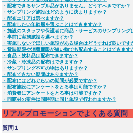
・配布できるサンプル品がありません。どうすべきですか？
・サンプリング施設はどのように決まりますか？
・配布エリアは選べますか？
・配布したい年齢層を選ぶことはできますか？
・施設のスタッフや保護者に商品・サービスのサンプリング
・事前に実施施設を選べますか？
・実施しないでほしい施設がある場合はどうすれば良いです
・賞味期限や消費期限が短い物でも配布することはできます
・食品・飲料品は配布できますか？
・冷蔵・冷凍品の配布はできますか？
・サンプリング不可の物はありますか？
・配布できない期間はありますか？
・配布にはどれぐらいの期間が必要ですか？
・配布施設にアンケートをとる事は可能ですか？
・消費者にアンケートをとる事は可能ですか？
・同商材の案件は同時期に同じ施設で行われますか？
リアルプロモーションでよくある質問
質問１