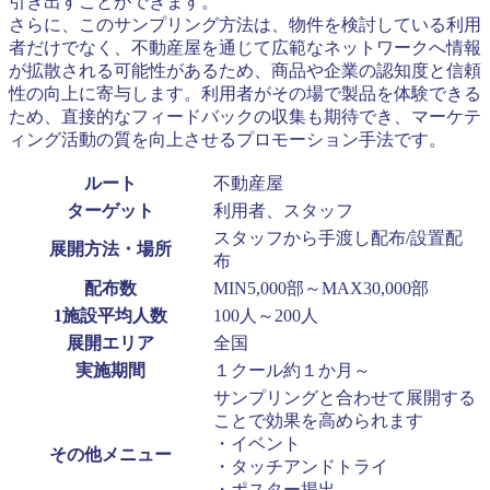
引き出すことができます。
さらに、このサンプリング方法は、物件を検討している利用
者だけでなく、不動産屋を通じて広範なネットワークへ情報
が拡散される可能性があるため、商品や企業の認知度と信頼
性の向上に寄与します。利用者がその場で製品を体験できる
ため、直接的なフィードバックの収集も期待でき、マーケテ
ィング活動の質を向上させるプロモーション手法です。
ルート
不動産屋
ターゲット
利用者、スタッフ
スタッフから手渡し配布/設置配
展開方法・場所
布
配布数
MIN5,000部～MAX30,000部
1施設平均人数
100人～200人
展開エリア
全国
実施期間
１クール約１か月～
サンプリングと合わせて展開する
ことで効果を高められます
・イベント
その他メニュー
・タッチアンドトライ
・ポスター掲出