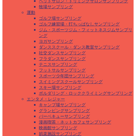
ペットサロン・トリミングサロンサンプリング
牧場サンプリング
運動
ゴルフ場サンプリング
ゴルフ練習場・打ちっぱなしサンプリング
ジム・スポーツジム・フィットネスジムサンプリ
ング
ヨガサンプリング
ダンススクール・ダンス教室サンプリング
社交ダンスサンプリング
フラダンスサンプリング
テニスサンプリング
フットサルサンプリング
スポーツ少年団サンプリング
スイミングスクールサンプリング
スキー場サンプリング
ボルダリング・ロッククライミングサンプリング
エンタメ・レジャー
キャンプ場サンプリング
グランピングサンプリング
バーベキューサンプリング
漫画喫茶・ネットカフェサンプリング
映画館サンプリング
娯楽施設サンプリング