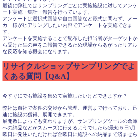
最後に弊社ではサンプリングごとに実施施設に対してアンケ
ート実施・集計・報告を行っています。
アンケートは選択式回答や自由回答など形式は問わず、メー
カー様がヒアリングしたい内容でアンケートを実施できま
す。
アンケートを実施することで配布した担当者がターゲットか
ら受けた生の声をご報告できるため現場からあがったリアル
な反応を知る機会になります。
リサイクルショップサンプリングでよ
くある質問【Q&A】
今すぐにでも施設を集めて実施したいけどできますか？
弊社は自社で案件の交渉から管理、運営まで行っており、迅
速に施設の獲得、展開できます。
展開数によっても変わりますが、サンプリングツールの倉庫
への納品などがスムーズに行えるようでしたら(最短５日)月
曜日に発注いただければ金曜日に施設への納品まで済ませら