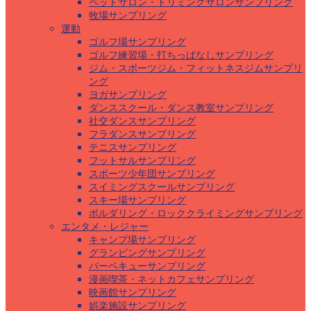
ペットサロン・トリミングサロンサンプリング
牧場サンプリング
運動
ゴルフ場サンプリング
ゴルフ練習場・打ちっぱなしサンプリング
ジム・スポーツジム・フィットネスジムサンプリ
ング
ヨガサンプリング
ダンススクール・ダンス教室サンプリング
社交ダンスサンプリング
フラダンスサンプリング
テニスサンプリング
フットサルサンプリング
スポーツ少年団サンプリング
スイミングスクールサンプリング
スキー場サンプリング
ボルダリング・ロッククライミングサンプリング
エンタメ・レジャー
キャンプ場サンプリング
グランピングサンプリング
バーベキューサンプリング
漫画喫茶・ネットカフェサンプリング
映画館サンプリング
娯楽施設サンプリング