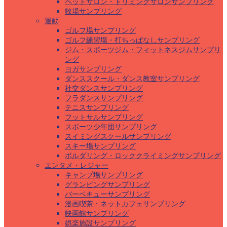
ペットサロン・トリミングサロンサンプリング
牧場サンプリング
運動
ゴルフ場サンプリング
ゴルフ練習場・打ちっぱなしサンプリング
ジム・スポーツジム・フィットネスジムサンプリ
ング
ヨガサンプリング
ダンススクール・ダンス教室サンプリング
社交ダンスサンプリング
フラダンスサンプリング
テニスサンプリング
フットサルサンプリング
スポーツ少年団サンプリング
スイミングスクールサンプリング
スキー場サンプリング
ボルダリング・ロッククライミングサンプリング
エンタメ・レジャー
キャンプ場サンプリング
グランピングサンプリング
バーベキューサンプリング
漫画喫茶・ネットカフェサンプリング
映画館サンプリング
娯楽施設サンプリング