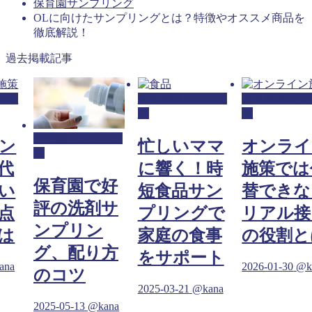
保育園サンプリング
OLに向けたサンプリングとは？特徴やオススメ商品を
徹底解説！
過去掲載記事
リン
保育園サンプリン
保育園サンプ
グ
グ
保育園サンプリン
ン
忙しいママ
オンライ
グ
代
に響く！時
施策では
保育園で好
い
短食品サン
替できな
評の洗剤サ
点
プリングで
リアル接
ンプリン
は
家庭の食事
の役割と
グ、配り方
をサポート
ana
2026-01-30
@k
のコツ
2025-03-21
@kana
2025-05-13
@kana