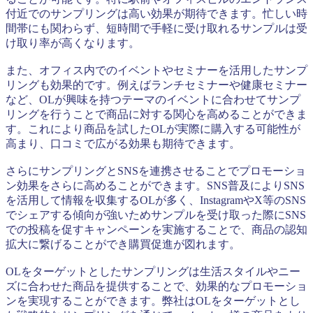
付近でのサンプリングは高い効果が期待できます。忙しい時
間帯にも関わらず、短時間で手軽に受け取れるサンプルは受
け取り率が高くなります。
また、オフィス内でのイベントやセミナーを活用したサンプ
リングも効果的です。例えばランチセミナーや健康セミナー
など、OLが興味を持つテーマのイベントに合わせてサンプ
リングを行うことで商品に対する関心を高めることができま
す。これにより商品を試したOLが実際に購入する可能性が
高まり、口コミで広がる効果も期待できます。
さらにサンプリングとSNSを連携させることでプロモーショ
ン効果をさらに高めることができます。SNS普及によりSNS
を活用して情報を収集するOLが多く、InstagramやX等のSNS
でシェアする傾向が強いためサンプルを受け取った際にSNS
での投稿を促すキャンペーンを実施することで、商品の認知
拡大に繋げることができ購買促進が図れます。
OLをターゲットとしたサンプリングは生活スタイルやニー
ズに合わせた商品を提供することで、効果的なプロモーショ
ンを実現することができます。弊社はOLをターゲットとし