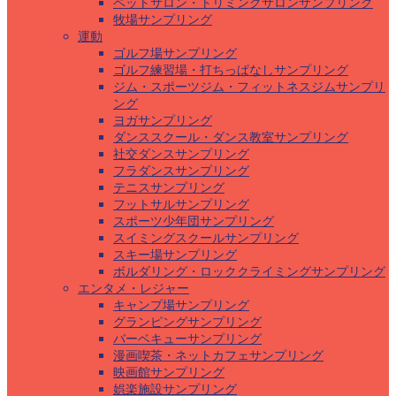
ペットサロン・トリミングサロンサンプリング
牧場サンプリング
運動
ゴルフ場サンプリング
ゴルフ練習場・打ちっぱなしサンプリング
ジム・スポーツジム・フィットネスジムサンプリ
ング
ヨガサンプリング
ダンススクール・ダンス教室サンプリング
社交ダンスサンプリング
フラダンスサンプリング
テニスサンプリング
フットサルサンプリング
スポーツ少年団サンプリング
スイミングスクールサンプリング
スキー場サンプリング
ボルダリング・ロッククライミングサンプリング
エンタメ・レジャー
キャンプ場サンプリング
グランピングサンプリング
バーベキューサンプリング
漫画喫茶・ネットカフェサンプリング
映画館サンプリング
娯楽施設サンプリング