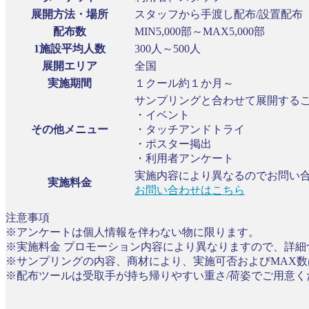
展開方法・場所
スタッフから手渡し配布/設置配布
配布数
MIN5,000部～MAX5,000部
1施設平均人数
300人～500人
展開エリア
全国
実施期間
１クール約１か月～
サンプリングと合わせて展開する
・イベント
その他メニュー
・タッチアンドトライ
・ポスター掲出
・利用者アンケート
実施内容により異なるのでお問い
実施料金
お問い合わせはこちら
注意事項
※アンケートは個人情報を伴わない物に限ります。
※実施料金 プロモーション内容により異なりますので、詳
※サンプリングの内容、商材により、実施可否およびMAX数
※配布ツールは受取手が持ち帰りやすい重さ/荷姿でご用意く