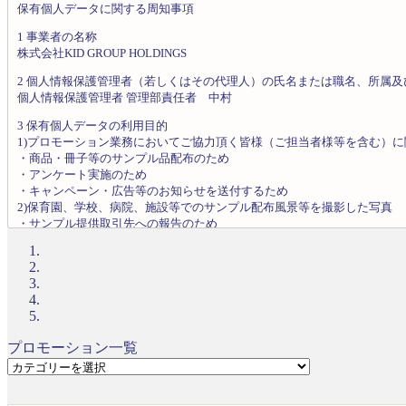
保有個人データに関する周知事項
1 事業者の名称
株式会社KID GROUP HOLDINGS
2 個人情報保護管理者（若しくはその代理人）の氏名または職名、所属及
個人情報保護管理者 管理部責任者 中村
3 保有個人データの利用目的
1)プロモーション業務においてご協力頂く皆様（ご担当者様等を含む）
・商品・冊子等のサンプル品配布のため
・アンケート実施のため
・キャンペーン・広告等のお知らせを送付するため
2)保育園、学校、病院、施設等でのサンプル配布風景等を撮影した写真
・サンプル提供取引先への報告のため
・弊社の事業内容の宣伝・広告のため
・その他弊社の契約の履行・連絡等のため
3)各事業お取引先の皆様に関する個人情報
・弊社各事業に係る連絡、協力、交渉、契約履行等のため
4)お問い合わせされた皆様に関する個人情報
・弊社各事業に関するお問い合わせ対応のため
4)従業員に関する個人情報の利用目的
プロモーション一覧
・人事管理等のため
プ
5)採用募集者に関する個人情報の利用目的
ロ
・採用選考のため
モ
・採用選考手続き及びその結果に関する連絡のため