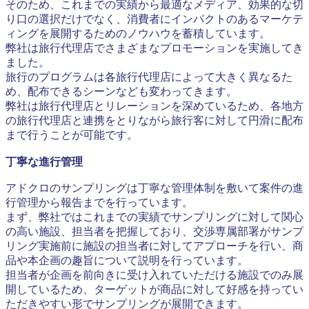
そのため、これまでの実績から最適なメディア、効果的な切
り口の選択だけでなく、消費者にインパクトのあるマーケテ
ィングを展開するためのノウハウを蓄積しています。
弊社は旅行代理店でさまざまなプロモーションを実施してき
ました。
旅行のプログラムは各旅行代理店によって大きく異なるた
め、配布できるシーンなども変わってきます。
弊社は旅行代理店とリレーションを深めているため、各地方
の旅行代理店と連携をとりながら旅行客に対して円滑に配布
まで行うことが可能です。
丁寧な進行管理
アドクロのサンプリングは丁寧な管理体制を敷いて案件の進
行管理から報告までを行っています。
まず、弊社ではこれまでの実績でサンプリングに対して関心
の高い施設、担当者を把握しており、交渉専属部署がサンプ
リング実施前に施設の担当者に対してアプローチを行い、商
品や本企画の趣旨について説明を行っています。
担当者が企画を前向きに受け入れていただける施設でのみ展
開しているため、ターゲットが商品に対して好感を持ってい
ただきやすい形でサンプリングが展開できます。