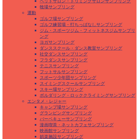
ペットサロン・トリミングサロンサンプリング
牧場サンプリング
運動
ゴルフ場サンプリング
ゴルフ練習場・打ちっぱなしサンプリング
ジム・スポーツジム・フィットネスジムサンプリ
ング
ヨガサンプリング
ダンススクール・ダンス教室サンプリング
社交ダンスサンプリング
フラダンスサンプリング
テニスサンプリング
フットサルサンプリング
スポーツ少年団サンプリング
スイミングスクールサンプリング
スキー場サンプリング
ボルダリング・ロッククライミングサンプリング
エンタメ・レジャー
キャンプ場サンプリング
グランピングサンプリング
バーベキューサンプリング
漫画喫茶・ネットカフェサンプリング
映画館サンプリング
娯楽施設サンプリング