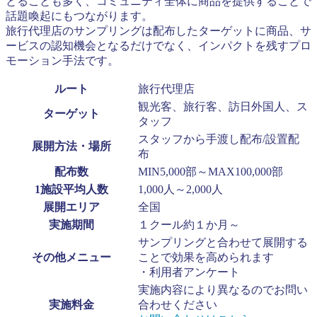
とることも多く、コミュニティ全体に商品を提供することで
話題喚起にもつながります。
旅行代理店のサンプリングは配布したターゲットに商品、サ
ービスの認知機会となるだけでなく、インパクトを残すプロ
モーション手法です。
ルート
旅行代理店
観光客、旅行客、訪日外国人、ス
ターゲット
タッフ
スタッフから手渡し配布/設置配
展開方法・場所
布
配布数
MIN5,000部～MAX100,000部
1施設平均人数
1,000人～2,000人
展開エリア
全国
実施期間
１クール約１か月～
サンプリングと合わせて展開する
その他メニュー
ことで効果を高められます
・利用者アンケート
実施内容により異なるのでお問い
実施料金
合わせください