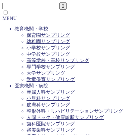
MENU
教育機関・学校
保育園サンプリング
幼稚園サンプリング
小学校サンプリング
中学校サンプリング
高等学校・高校サンプリング
専門学校サンプリング
大学サンプリング
学童保育サンプリング
医療機関・病院
産婦人科サンプリング
小児科サンプリング
皮膚科サンプリング
整形外科・リハビリテーションサンプリング
人間ドック・健康診断サンプリング
歯科医院サンプリング
審美歯科サンプリング