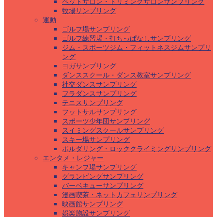
ペットサロン・トリミングサロンサンプリング
牧場サンプリング
運動
ゴルフ場サンプリング
ゴルフ練習場・打ちっぱなしサンプリング
ジム・スポーツジム・フィットネスジムサンプリ
ング
ヨガサンプリング
ダンススクール・ダンス教室サンプリング
社交ダンスサンプリング
フラダンスサンプリング
テニスサンプリング
フットサルサンプリング
スポーツ少年団サンプリング
スイミングスクールサンプリング
スキー場サンプリング
ボルダリング・ロッククライミングサンプリング
エンタメ・レジャー
キャンプ場サンプリング
グランピングサンプリング
バーベキューサンプリング
漫画喫茶・ネットカフェサンプリング
映画館サンプリング
娯楽施設サンプリング