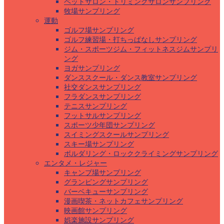
ペットサロン・トリミングサロンサンプリング
牧場サンプリング
運動
ゴルフ場サンプリング
ゴルフ練習場・打ちっぱなしサンプリング
ジム・スポーツジム・フィットネスジムサンプリ
ング
ヨガサンプリング
ダンススクール・ダンス教室サンプリング
社交ダンスサンプリング
フラダンスサンプリング
テニスサンプリング
フットサルサンプリング
スポーツ少年団サンプリング
スイミングスクールサンプリング
スキー場サンプリング
ボルダリング・ロッククライミングサンプリング
エンタメ・レジャー
キャンプ場サンプリング
グランピングサンプリング
バーベキューサンプリング
漫画喫茶・ネットカフェサンプリング
映画館サンプリング
娯楽施設サンプリング