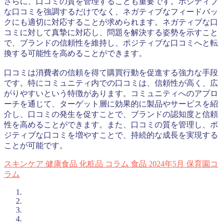
さらに、口コミの質を管理することも重要です。ポジティブ
な口コミを強調するだけでなく、ネガティブなフィードバッ
クにも適切に対応することが求められます。ネガティブな口
コミに対して真摯に対応し、問題を解決する姿勢を示すこと
で、ブランドの信頼性を維持し、ポジティブな口コミへと転
換する可能性を高めることができます。
口コミは消費者の信頼を得て購買行動を促進する強力な手段
です。特にコミュニティ内での口コミは、信頼性が高く、広
がりやすいという特徴があります。コミュニティへのアプロ
ーチを通じて、ターゲット層に効果的に製品やサービスを紹
介し、口コミの発生を促すことで、ブランドの認知度と信頼
性を高めることができます。また、口コミの質を管理し、ポ
ジティブな口コミを増やすことで、持続的な成長を実現する
ことが可能です。
スキンケア
健康食品
化粧品
コラム
食品
2024年5月
保育園コ
ラム