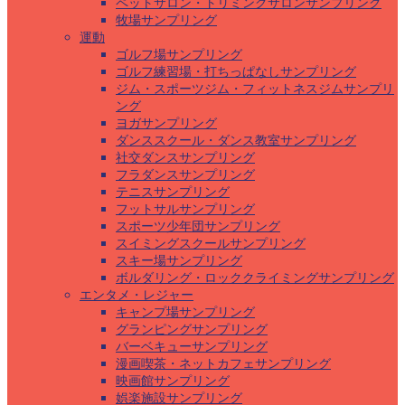
ペットサロン・トリミングサロンサンプリング
牧場サンプリング
運動
ゴルフ場サンプリング
ゴルフ練習場・打ちっぱなしサンプリング
ジム・スポーツジム・フィットネスジムサンプリ
ング
ヨガサンプリング
ダンススクール・ダンス教室サンプリング
社交ダンスサンプリング
フラダンスサンプリング
テニスサンプリング
フットサルサンプリング
スポーツ少年団サンプリング
スイミングスクールサンプリング
スキー場サンプリング
ボルダリング・ロッククライミングサンプリング
エンタメ・レジャー
キャンプ場サンプリング
グランピングサンプリング
バーベキューサンプリング
漫画喫茶・ネットカフェサンプリング
映画館サンプリング
娯楽施設サンプリング