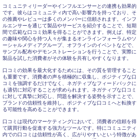
コミュニティリーダーやインフルエンサーとの連携も効果的
です。彼らはコミュニティ内で高い影響力を持っており、そ
の推薦やレビューは多くのメンバーに信頼されます。インフ
ルエンサーを通じて製品やサービスを紹介することで、短期
間で広範な口コミ効果を得ることができます。例えば、特定
の趣味や関心を持つ人々が集まるオンラインフォーラムやソ
ーシャルメディアグループ、オフラインのイベントなどで、
サンプル配布やデモンストレーションを行うことで、実際に
製品を試した消費者がその体験を共有しやすくなります。
口コミの効果を最大化するためには、その質を管理すること
も重要です。消費者の声を積極的に収集し、ポジティブな口
コミを強調するだけでなく、ネガティブなフィードバックに
も適切に対応することが求められます。ネガティブな口コミ
に対して真摯に対応し、問題を解決する姿勢を示すことで、
ブランドの信頼性を維持し、ポジティブな口コミへと転換す
る可能性を高めることができます。
口コミは現代のマーケティングにおいて、消費者の信頼を得
て購買行動を促進する強力なツールです。特にコミュニティ
内での口コミは信頼性が高く、広がりやすいという特徴があ