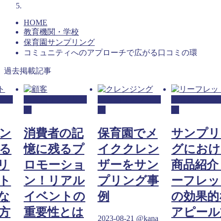
HOME
教育機関・学校
保育園サンプリング
コミュニティへのアプローチで広がる口コミの環
過去掲載記事
リン
保育園サンプリン
保育園サンプリン
保育園サンプ
グ
グ
グ
ン
消費者の記
保育園でメ
サンプリ
る
憶に残るプ
イククレン
グにおけ
リ
ロモーショ
ザーをサン
商品紹介
ト
ン！リアル
プリング事
ーフレッ
な
イベントの
例
の効果的
方
重要性とは
アピール
2023-08-21
@kana