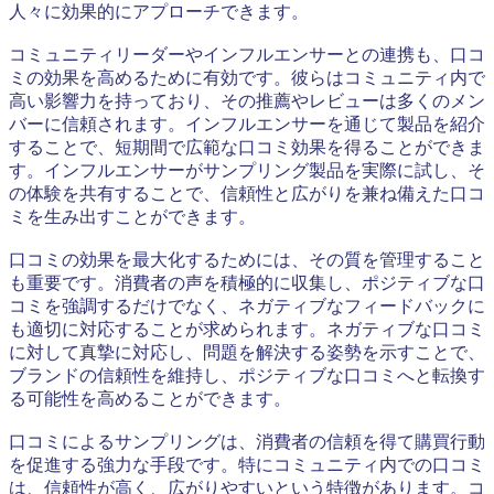
人々に効果的にアプローチできます。
コミュニティリーダーやインフルエンサーとの連携も、口コ
ミの効果を高めるために有効です。彼らはコミュニティ内で
高い影響力を持っており、その推薦やレビューは多くのメン
バーに信頼されます。インフルエンサーを通じて製品を紹介
することで、短期間で広範な口コミ効果を得ることができま
す。インフルエンサーがサンプリング製品を実際に試し、そ
の体験を共有することで、信頼性と広がりを兼ね備えた口コ
ミを生み出すことができます。
口コミの効果を最大化するためには、その質を管理すること
も重要です。消費者の声を積極的に収集し、ポジティブな口
コミを強調するだけでなく、ネガティブなフィードバックに
も適切に対応することが求められます。ネガティブな口コミ
に対して真摯に対応し、問題を解決する姿勢を示すことで、
ブランドの信頼性を維持し、ポジティブな口コミへと転換す
る可能性を高めることができます。
口コミによるサンプリングは、消費者の信頼を得て購買行動
を促進する強力な手段です。特にコミュニティ内での口コミ
は、信頼性が高く、広がりやすいという特徴があります。コ