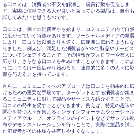
る口コミは、消費者の不安を解消し、購買行動を促進しま
す。実際に信頼できる人が良いと言っている製品は、自分も
試してみたいと思うものです。
口コミは、個々の消費者から始まり、コミュニティ内で自然
に広がっていく特徴があります。ソーシャルメディアの発展
により、口コミは以前よりも速く、広範囲に伝わるようにな
りました。例えば、満足した消費者がSNSで製品やサービス
についてシェアすることで、その情報がフォロワーや友人に
広がり、さらなる口コミを生み出すことができます。このよ
うに口コミは一度広がり始めると、連鎖的に多くの人々に影
響を与える力を持っています。
さらに、コミュニティへのアプローチは口コミを効果的に広
げるための重要な手段です。ターゲットとする消費者が集ま
るコミュニティに対して製品やサービスを紹介することで、
口コミの発生を促すことができます。例えば、特定の趣味や
関心を持つ人々が集まるオンラインフォーラムやソーシャル
メディアグループ、オフラインのイベントなどでサンプル配
布やデモンストレーションを行うことで、実際に製品を試し
た消費者がその体験を共有しやすくなります。