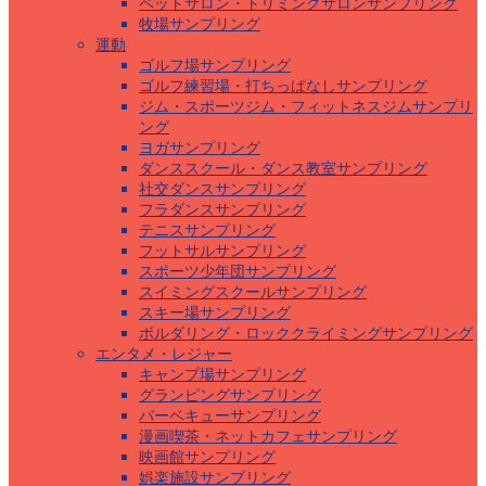
ペットサロン・トリミングサロンサンプリング
牧場サンプリング
運動
ゴルフ場サンプリング
ゴルフ練習場・打ちっぱなしサンプリング
ジム・スポーツジム・フィットネスジムサンプリ
ング
ヨガサンプリング
ダンススクール・ダンス教室サンプリング
社交ダンスサンプリング
フラダンスサンプリング
テニスサンプリング
フットサルサンプリング
スポーツ少年団サンプリング
スイミングスクールサンプリング
スキー場サンプリング
ボルダリング・ロッククライミングサンプリング
エンタメ・レジャー
キャンプ場サンプリング
グランピングサンプリング
バーベキューサンプリング
漫画喫茶・ネットカフェサンプリング
映画館サンプリング
娯楽施設サンプリング