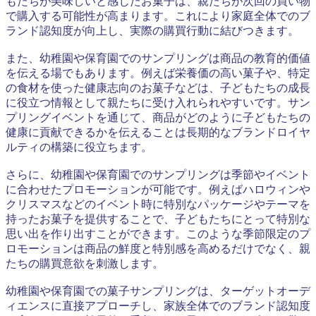
もたちが美味しいと感じたお菓子は、親たちが次回の買い物
で購入する可能性が高まります。これにより家庭全体でのブ
ランド認知度が向上し、実際の購買行動に結びつきます。
また、幼稚園や保育園でのサンプリングは商品の教育的価値
を伝える場でもあります。例えば栄養価の高い菓子や、特定
の食材を使った健康志向のお菓子などは、子どもたちの成長
に役立つ情報として親たちに受け入れられやすいです。サン
プリングイベントを通じて、商品がどのように子どもたちの
健康に貢献できるかを伝えることは長期的なブランドロイヤ
ルティの構築に役立ちます。
さらに、幼稚園や保育園でのサンプリングは季節やイベント
に合わせたプロモーションが可能です。例えばハロウィンや
クリスマスなどのイベント時に特別なパッケージやテーマを
持ったお菓子を提供することで、子どもたちにとって特別な
思い出を作り出すことができます。このような季節限定のプ
ロモーションは商品の鮮度と特別感を高めるだけでなく、親
たちの購買意欲を刺激します。
幼稚園や保育園での菓子サンプリングは、ターゲットオーデ
ィエンスに直接アプローチし、家族全体でのブランド認知度