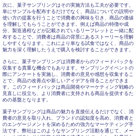
次に、菓子サンプリングはその実施方法も工夫が必要です。
単にサンプルを配布するだけでなく、商品についての説明や
使い方の提案を行うことで消費者の興味を引き、商品の価値
を理解してもらうことができます。例えば商品の特徴や成
分、製造過程などが記載されているリーフレットと一緒に配
布することで、消費者は商品の背景にあるストーリーを理解
しやすくなります。これにより単なる試食ではなく、商品の
魅力を深く理解したうえで購入を検討することができます。
さらに、菓子サンプリングは消費者からのフィードバックを
収集する貴重な機会でもあります。サンプリングイベントの
際にアンケートを実施し、消費者の意見や感想を収集するこ
とで、商品の改善点や新しいアイデアを得ることができま
す。このフィードバックは商品開発やマーケティング戦略の
見直しに役立ち、より消費者に支持される商品を提供するた
めの基盤となります。
菓子サンプリングは商品の魅力を直接伝えるだけでなく、消
費者の意見を取り入れ、ブランドの認知度を高め、消費者と
のエンゲージメントを深めるための強力なマーケティング手
法です。弊社はこのようなサンプリング活動を通じて、メー