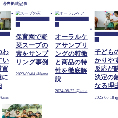
過去掲載記事
保育園サンプリン
保育園サンプリン
グ
グ
リン
保育園サンプ
保育園で野
オーラルケ
グ
菜スープの
アサンプリ
わ
子どもの
素をサンプ
ングの特徴
い
かりやす
リング事例
と商品の特
買
反応が購
性を徹底解
2023-09-04
@kana
に
決定の鍵
説
なる理由
2024-08-22
@kana
ana
2025-06-18
@k