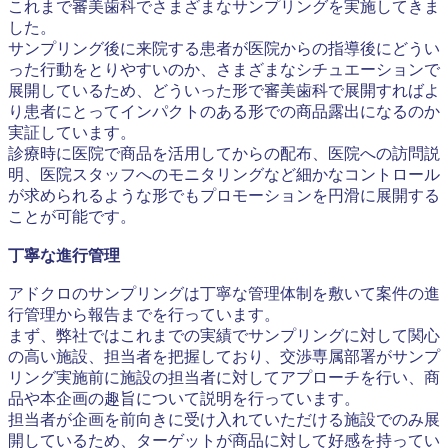
これまで審美歯科でさまざまなサンプリングを実施してきま
した。
サンプリング後に来院する患者が医院からの指導後にどうい
った行動をとりやすいのか、さまざまなシチュエーションで
展開しているため、どういった形で審美歯科で展開すればよ
り患者にとってインパクトのある形での商品露出になるのか
実証しています。
診療時に医院で商品を活用してからの配布、医院への訪問説
明、医院スタッフへのモニタリングなど細かなコントロール
が求められるような形でもプロモーションを円滑に展開する
ことが可能です。
丁寧な進行管理
アドクロのサンプリングは丁寧な管理体制を敷いて案件の進
行管理から報告までを行っています。
まず、弊社ではこれまでの実績でサンプリングに対して関心
の高い施設、担当者を把握しており、交渉専属部署がサンプ
リング実施前に施設の担当者に対してアプローチを行い、商
品や本企画の趣旨について説明を行っています。
担当者が企画を前向きに受け入れていただける施設でのみ展
開しているため、ターゲットが商品に対して好感を持ってい