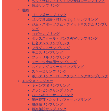
ペットサロン・トリミングサロンサンプリング
牧場サンプリング
運動
ゴルフ場サンプリング
ゴルフ練習場・打ちっぱなしサンプリング
ジム・スポーツジム・フィットネスジムサンプリ
ング
ヨガサンプリング
ダンススクール・ダンス教室サンプリング
社交ダンスサンプリング
フラダンスサンプリング
テニスサンプリング
フットサルサンプリング
スポーツ少年団サンプリング
スイミングスクールサンプリング
スキー場サンプリング
ボルダリング・ロッククライミングサンプリング
エンタメ・レジャー
キャンプ場サンプリング
グランピングサンプリング
バーベキューサンプリング
漫画喫茶・ネットカフェサンプリング
映画館サンプリング
娯楽施設サンプリング