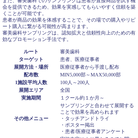
また、審美歯科でのサンプリングは患者が直接商品を試す機
会を提供できるため、効果を実感してもらいやすく信頼を築
くことが可能です。
患者が商品の効果を体感することで、その場での購入やリピ
ート購入に繋がる可能性が高まります。
審美歯科サンプリングは、認知拡大と信頼性向上のための有
効なプロモーション手法です。
ルート
審美歯科
ターゲット
患者、医療従事者
展開方法・場所
医療従事者から手渡し配布
配布数
MIN5,000部～MAX50,000部
1施設平均人数
100人～200人
展開エリア
全国
実施期間
１クール約１か月～
サンプリングと合わせて展開する
ことで効果を高められます
その他メニュー
・タッチアンドトライ
・ポスター掲出
・患者/医療従事者アンケート