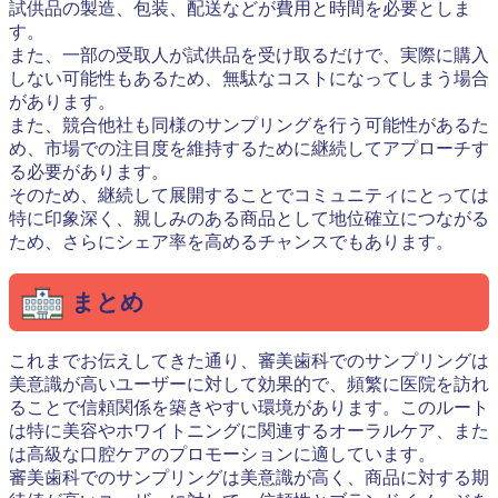
試供品の製造、包装、配送などが費用と時間を必要としま
す。
また、一部の受取人が試供品を受け取るだけで、実際に購入
しない可能性もあるため、無駄なコストになってしまう場合
があります。
また、競合他社も同様のサンプリングを行う可能性があるた
め、市場での注目度を維持するために継続してアプローチす
る必要があります。
そのため、継続して展開することでコミュニティにとっては
特に印象深く、親しみのある商品として地位確立につながる
ため、さらにシェア率を高めるチャンスでもあります。
まとめ
これまでお伝えしてきた通り、審美歯科でのサンプリングは
美意識が高いユーザーに対して効果的で、頻繁に医院を訪れ
ることで信頼関係を築きやすい環境があります。このルート
は特に美容やホワイトニングに関連するオーラルケア、また
は高級な口腔ケアのプロモーションに適しています。
審美歯科でのサンプリングは美意識が高く、商品に対する期