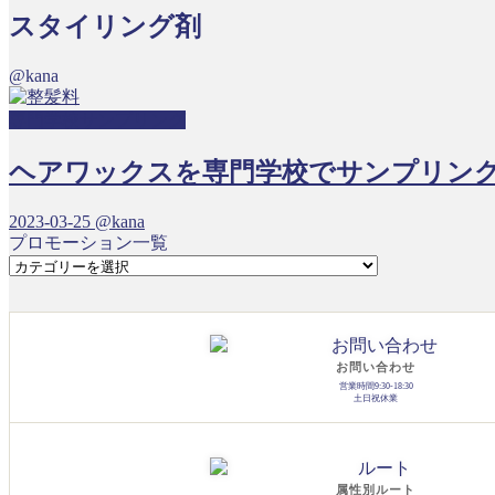
スタイリング剤
@kana
専門学校サンプリング
ヘアワックスを専門学校でサンプリン
2023-03-25
@kana
プロモーション一覧
プ
ロ
モ
ー
シ
お問い合わせ
ョ
営業時間9:30-18:30
土日祝休業
ン
一
覧
属性別ルート