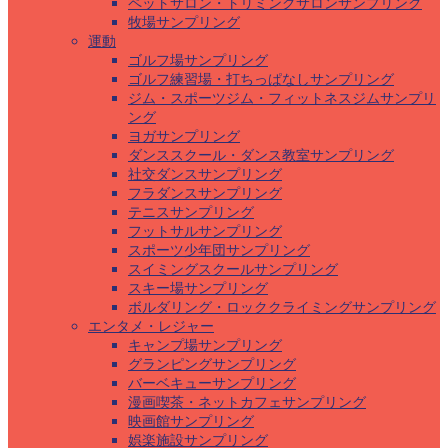
ペットサロン・トリミングサロンサンプリング
牧場サンプリング
運動
ゴルフ場サンプリング
ゴルフ練習場・打ちっぱなしサンプリング
ジム・スポーツジム・フィットネスジムサンプリ
ング
ヨガサンプリング
ダンススクール・ダンス教室サンプリング
社交ダンスサンプリング
フラダンスサンプリング
テニスサンプリング
フットサルサンプリング
スポーツ少年団サンプリング
スイミングスクールサンプリング
スキー場サンプリング
ボルダリング・ロッククライミングサンプリング
エンタメ・レジャー
キャンプ場サンプリング
グランピングサンプリング
バーベキューサンプリング
漫画喫茶・ネットカフェサンプリング
映画館サンプリング
娯楽施設サンプリング