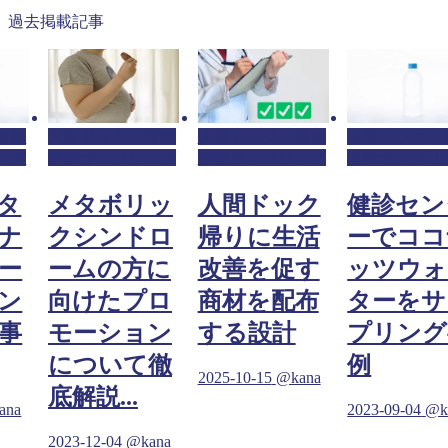
過去掲載記事
健康
人間ドック・健康
人間ドック・健康
人間ドック・
ング
診断サンプリング
診断サンプリング
診断サンプリ
タ
メタボリッ
人間ドック
健診セン
ナ
クシンドロ
帰りに生活
ーでココ
ー
ームの方に
改善を促す
ッツウォ
ン
向けたプロ
商材を配布
ターをサ
事
モーション
する設計
プリング
について徹
例
2025-10-15
@kana
底解説...
ana
2023-09-04
@k
2023-12-04
@kana