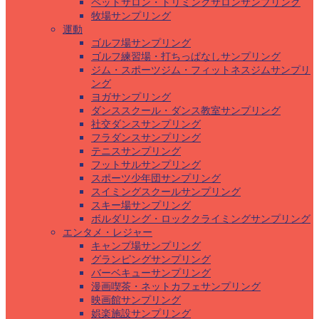
ペットサロン・トリミングサロンサンプリング
牧場サンプリング
運動
ゴルフ場サンプリング
ゴルフ練習場・打ちっぱなしサンプリング
ジム・スポーツジム・フィットネスジムサンプリ
ング
ヨガサンプリング
ダンススクール・ダンス教室サンプリング
社交ダンスサンプリング
フラダンスサンプリング
テニスサンプリング
フットサルサンプリング
スポーツ少年団サンプリング
スイミングスクールサンプリング
スキー場サンプリング
ボルダリング・ロッククライミングサンプリング
エンタメ・レジャー
キャンプ場サンプリング
グランピングサンプリング
バーベキューサンプリング
漫画喫茶・ネットカフェサンプリング
映画館サンプリング
娯楽施設サンプリング