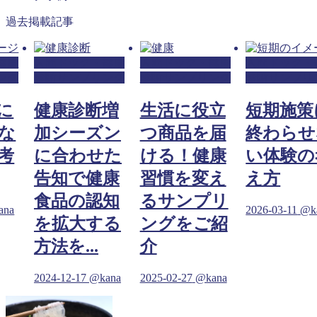
過去掲載記事
健康
人間ドック・健康
人間ドック・健康
人間ドック・
ング
診断サンプリング
診断サンプリング
診断サンプリ
に
健康診断増
生活に役立
短期施策
な
加シーズン
つ商品を届
終わらせ
考
に合わせた
ける！健康
い体験の
告知で健康
習慣を変え
え方
食品の認知
るサンプリ
ana
2026-03-11
@k
を拡大する
ングをご紹
方法を...
介
2024-12-17
@kana
2025-02-27
@kana