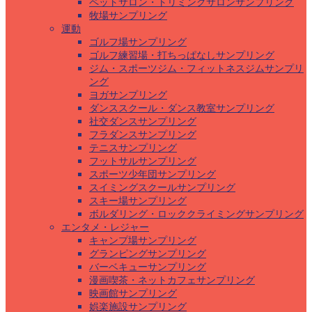
ペットサロン・トリミングサロンサンプリング
牧場サンプリング
運動
ゴルフ場サンプリング
ゴルフ練習場・打ちっぱなしサンプリング
ジム・スポーツジム・フィットネスジムサンプリ
ング
ヨガサンプリング
ダンススクール・ダンス教室サンプリング
社交ダンスサンプリング
フラダンスサンプリング
テニスサンプリング
フットサルサンプリング
スポーツ少年団サンプリング
スイミングスクールサンプリング
スキー場サンプリング
ボルダリング・ロッククライミングサンプリング
エンタメ・レジャー
キャンプ場サンプリング
グランピングサンプリング
バーベキューサンプリング
漫画喫茶・ネットカフェサンプリング
映画館サンプリング
娯楽施設サンプリング