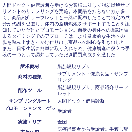
人間ドック・健康診断を受けるお客様に対して脂肪燃焼サプ
リメントのサンプリングを実施。本商品を知らない方が多
く、商品紹介リーフレットと一緒に配布したことで特定の成
分が代謝を促進し、体内の脂肪燃焼をサポートすることを認
知していただけたプロモーション。自身の身体への意識が高
まるタイミングでのアプローチは、より健康的な生活への一
歩を踏み出すきっかけ作り出し商品への関心を引き出した。
また、日常生活に簡単に取り入れられ、健康増進に役立つ手
段の一つとして認知していただき購買意欲を刺激した。
訴求商材
脂肪燃焼サプリ
サプリメント・健康食品・サンプ
商材の種類
リング
脂肪燃焼サプリ、商品紹介リーフ
配布ツール
レット
サンプリングルート
人間ドック・健康診断
プロモーションターゲッ
受診者
ト
実施エリア
全国
医療従事者から受診者に手渡し配