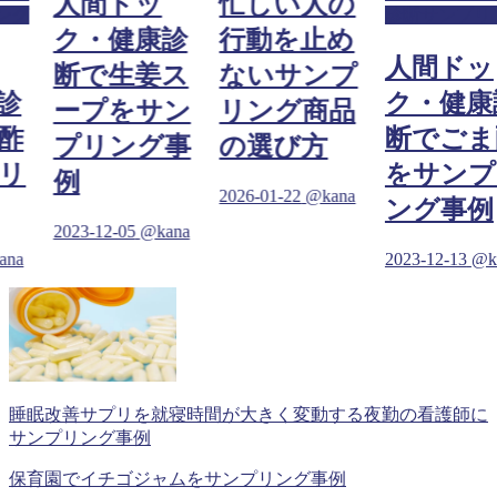
人間ドッ
忙しい人の
ング
診断サンプリ
ク・健康診
行動を止め
人間ドッ
断で生姜ス
ないサンプ
診
ク・健康
ープをサン
リング商品
酢
断でごま
プリング事
の選び方
リ
をサンプ
例
2026-01-22
@kana
ング事例
2023-12-05
@kana
ana
2023-12-13
@k
睡眠改善サプリを就寝時間が大きく変動する夜勤の看護師に
サンプリング事例
保育園でイチゴジャムをサンプリング事例