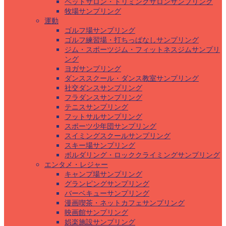
ペットサロン・トリミングサロンサンプリング
牧場サンプリング
運動
ゴルフ場サンプリング
ゴルフ練習場・打ちっぱなしサンプリング
ジム・スポーツジム・フィットネスジムサンプリ
ング
ヨガサンプリング
ダンススクール・ダンス教室サンプリング
社交ダンスサンプリング
フラダンスサンプリング
テニスサンプリング
フットサルサンプリング
スポーツ少年団サンプリング
スイミングスクールサンプリング
スキー場サンプリング
ボルダリング・ロッククライミングサンプリング
エンタメ・レジャー
キャンプ場サンプリング
グランピングサンプリング
バーベキューサンプリング
漫画喫茶・ネットカフェサンプリング
映画館サンプリング
娯楽施設サンプリング