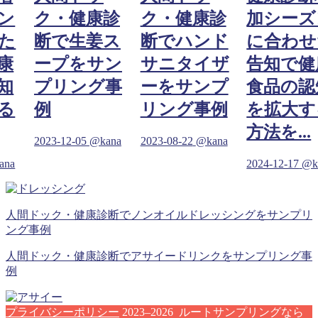
ン
ク・健康診
ク・健康診
加シーズ
た
断で生姜ス
断でハンド
に合わせ
康
ープをサン
サニタイザ
告知で健
知
プリング事
ーをサンプ
食品の認
る
例
リング事例
を拡大す
方法を...
2023-12-05
@kana
2023-08-22
@kana
ana
2024-12-17
@k
人間ドック・健康診断でノンオイルドレッシングをサンプリ
ング事例
人間ドック・健康診断でアサイードリンクをサンプリング事
例
プライバシーポリシー
2023–2026 ルートサンプリングなら