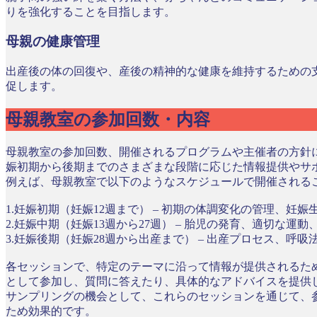
りを強化することを目指します。
母親の健康管理
出産後の体の回復や、産後の精神的な健康を維持するための
促します。
母親教室の参加回数・内容
母親教室の参加回数、開催されるプログラムや主催者の方針
娠初期から後期までのさまざまな段階に応じた情報提供やサ
例えば、母親教室で以下のようなスケジュールで開催される
1.妊娠初期（妊娠12週まで） – 初期の体調変化の管理、妊
2.妊娠中期（妊娠13週から27週） – 胎児の発育、適切な運
3.妊娠後期（妊娠28週から出産まで） – 出産プロセス、呼
各セッションで、特定のテーマに沿って情報が提供されるた
として参加し、質問に答えたり、具体的なアドバイスを提供
サンプリングの機会として、これらのセッションを通じて、
ため効果的です。