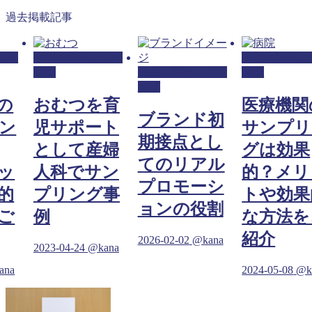
過去掲載記事
プリ
産婦人科サンプリ
産婦人科サン
ング
産婦人科サンプリ
ング
ング
の
おむつを育
医療機関
ブランド初
ン
児サポート
サンプリ
期接点とし
として産婦
グは効果
てのリアル
ッ
人科でサン
的？メリ
プロモーシ
的
プリング事
トや効果
ョンの役割
ご
例
な方法を
紹介
2026-02-02
@kana
2023-04-24
@kana
ana
2024-05-08
@k