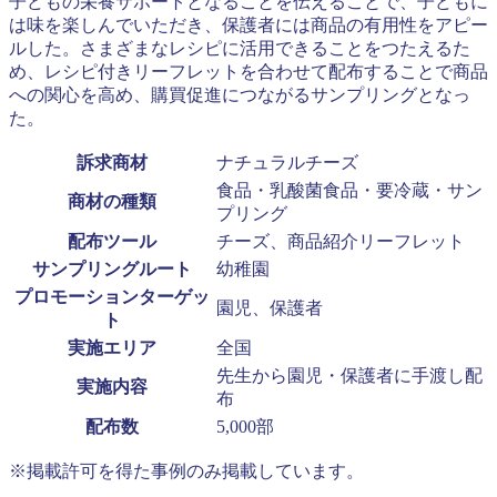
子どもの栄養サポートとなることを伝えることで、子どもに
は味を楽しんでいただき、保護者には商品の有用性をアピー
ルした。さまざまなレシピに活用できることをつたえるた
め、レシピ付きリーフレットを合わせて配布することで商品
への関心を高め、購買促進につながるサンプリングとなっ
た。
訴求商材
ナチュラルチーズ
食品・乳酸菌食品・要冷蔵・サン
商材の種類
プリング
配布ツール
チーズ、商品紹介リーフレット
サンプリングルート
幼稚園
プロモーションターゲッ
園児、保護者
ト
実施エリア
全国
先生から園児・保護者に手渡し配
実施内容
布
配布数
5,000部
※掲載許可を得た事例のみ掲載しています。