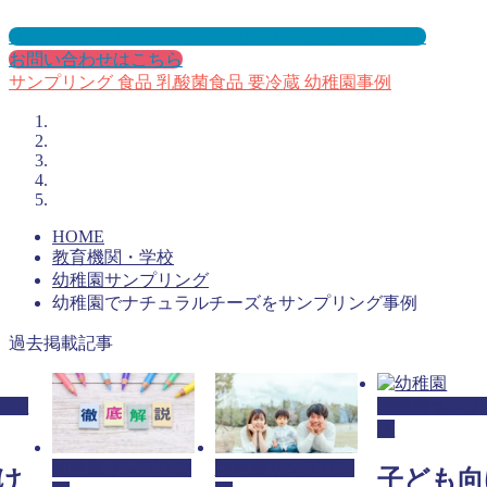
幼稚園サンプリングとは？メリット３選と事例を紹介
お問い合わせはこちら
サンプリング
食品
乳酸菌食品
要冷蔵
幼稚園事例
HOME
教育機関・学校
幼稚園サンプリング
幼稚園でナチュラルチーズをサンプリング事例
過去掲載記事
リン
幼稚園サンプ
グ
幼稚園サンプリン
幼稚園サンプリン
け
子ども向