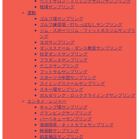
ペットサロン・トリミングサロンサンプリング
牧場サンプリング
運動
ゴルフ場サンプリング
ゴルフ練習場・打ちっぱなしサンプリング
ジム・スポーツジム・フィットネスジムサンプリ
ング
ヨガサンプリング
ダンススクール・ダンス教室サンプリング
社交ダンスサンプリング
フラダンスサンプリング
テニスサンプリング
フットサルサンプリング
スポーツ少年団サンプリング
スイミングスクールサンプリング
スキー場サンプリング
ボルダリング・ロッククライミングサンプリング
エンタメ・レジャー
キャンプ場サンプリング
グランピングサンプリング
バーベキューサンプリング
漫画喫茶・ネットカフェサンプリング
映画館サンプリング
娯楽施設サンプリング