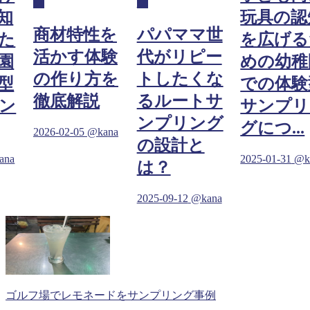
グ
グ
知
玩具の認
商材特性を
パパママ世
た
を広げる
活かす体験
代がリピー
園
めの幼稚
の作り方を
トしたくな
型
での体験
徹底解説
るルートサ
ン
サンプリ
ンプリング
グにつ...
2026-02-05
@kana
の設計と
ana
2025-01-31
@k
は？
2025-09-12
@kana
ゴルフ場でレモネードをサンプリング事例