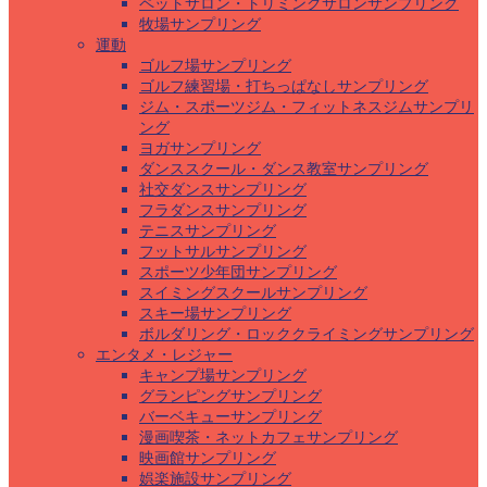
ペットサロン・トリミングサロンサンプリング
牧場サンプリング
運動
ゴルフ場サンプリング
ゴルフ練習場・打ちっぱなしサンプリング
ジム・スポーツジム・フィットネスジムサンプリ
ング
ヨガサンプリング
ダンススクール・ダンス教室サンプリング
社交ダンスサンプリング
フラダンスサンプリング
テニスサンプリング
フットサルサンプリング
スポーツ少年団サンプリング
スイミングスクールサンプリング
スキー場サンプリング
ボルダリング・ロッククライミングサンプリング
エンタメ・レジャー
キャンプ場サンプリング
グランピングサンプリング
バーベキューサンプリング
漫画喫茶・ネットカフェサンプリング
映画館サンプリング
娯楽施設サンプリング