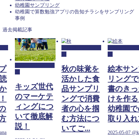
幼稚園サンプリング
幼稚園で算数勉強アプリの告知チラシをサンプリング
事例
過去掲載記事
リン
幼稚園サンプリン
幼稚園サンプ
グ
グ
幼稚園サンプリン
プ
秋の味覚を
絵本サン
グ
読
活かした食
リングで
キッズ世代
か
品サンプリ
書のきっ
のマーケテ
！
ングで消費
けを作る
ィングにつ
の
者の心を掴
幼稚園で
いて徹底解
方
む方法につ
取り入れ
説！
いてご...
ana
2025-05-07
@k