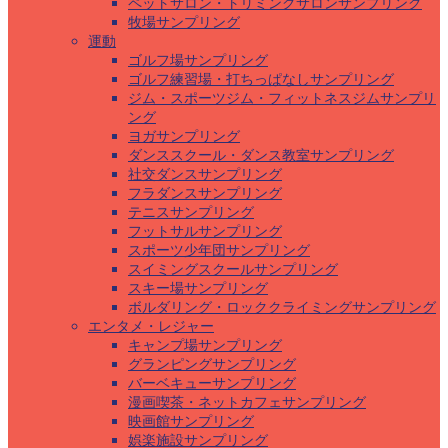
ペットサロン・トリミングサロンサンプリング
牧場サンプリング
運動
ゴルフ場サンプリング
ゴルフ練習場・打ちっぱなしサンプリング
ジム・スポーツジム・フィットネスジムサンプリ
ング
ヨガサンプリング
ダンススクール・ダンス教室サンプリング
社交ダンスサンプリング
フラダンスサンプリング
テニスサンプリング
フットサルサンプリング
スポーツ少年団サンプリング
スイミングスクールサンプリング
スキー場サンプリング
ボルダリング・ロッククライミングサンプリング
エンタメ・レジャー
キャンプ場サンプリング
グランピングサンプリング
バーベキューサンプリング
漫画喫茶・ネットカフェサンプリング
映画館サンプリング
娯楽施設サンプリング