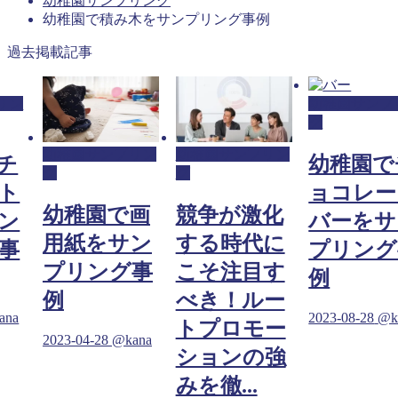
幼稚園サンプリング
幼稚園で積み木をサンプリング事例
過去掲載記事
リン
幼稚園サンプ
グ
幼稚園サンプリン
幼稚園サンプリン
チ
幼稚園で
グ
グ
ト
ョコレー
幼稚園で画
競争が激化
ン
バーをサ
用紙をサン
する時代に
事
プリング
プリング事
こそ注目す
例
例
べき！ルー
ana
2023-08-28
@k
トプロモー
2023-04-28
@kana
ションの強
みを徹...