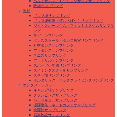
ペットサロン・トリミングサロンサンプリング
牧場サンプリング
運動
ゴルフ場サンプリング
ゴルフ練習場・打ちっぱなしサンプリング
ジム・スポーツジム・フィットネスジムサンプリ
ング
ヨガサンプリング
ダンススクール・ダンス教室サンプリング
社交ダンスサンプリング
フラダンスサンプリング
テニスサンプリング
フットサルサンプリング
スポーツ少年団サンプリング
スイミングスクールサンプリング
スキー場サンプリング
ボルダリング・ロッククライミングサンプリング
エンタメ・レジャー
キャンプ場サンプリング
グランピングサンプリング
バーベキューサンプリング
漫画喫茶・ネットカフェサンプリング
映画館サンプリング
娯楽施設サンプリング