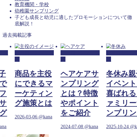
教育機関・学校
幼稚園サンプリング
子ども成長と幼児に適したプロモーションについて徹
底解説！
過去掲載記事
リン
幼稚園サンプリン
幼稚園サンプリン
幼稚園サンプ
グ
グ
グ
子
商品を主役
ヘアケアサ
冬休み親
で
にできるマ
ンプリング
イベント
フ
ーケティン
とは？特徴
喜ばれる
サ
グ施策とは
やポイント
ァミリー
グ
をご紹介
ンプリン
2026-03-06
@kana
ana
2024-07-08
@kana
2025-10-24
@k