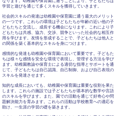
なります。幼稚園や保育園に通うことにより、子どもたちは
学習と遊びを通じて多くスキルを獲得していきます。
社会的スキルの発達は幼稚園や保育園に通う最大のメリット
の一つです。これらの環境は子どもたちが年齢の近い他の子
どもたちと交流し、成長する機会になります。これにより子
どもたちは共感、協力、交渉、競争といった社会的な相互作
用を学びます。友情を形成することで、子どもたちは他人と
の関係を築く基本的なスキルを身につけます。
感情的な発達も幼稚園や保育園において重要です。子どもた
ちは様々な感情を安全な環境で表現し、管理する方法を学び
ます。幼稚園教諭や保育士による適切な指導とサポートを通
じて、子どもたちは自己認識、自己制御、および自己表現の
スキルを発達させます。
知的な成長においても、幼稚園や保育園は重要な役割を果た
します。これらの施設では子どもたちが基本的な数学や言語
のスキルを学びます。また、園での活動を通じて好奇心や問
題解決能力を育みます。これらの活動は学校教育への適応を
助け、一生涯の学習の礎を築きます。