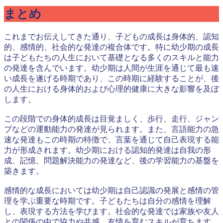
まとめ
これまでお伝えしてきた通り、子どもの成長は身体的、認知
的、感情的、社会的な発達の複合体です。特に幼少期の成長
は子どもたちの人生において基礎となる多くのスキルと能力
の発達を含んでいます。幼少期は人間が生涯を通じて最も速
い成長を遂げる時期であり、この時期に経験することが、後
の人生における身体的および心理的健康に大きな影響を及ぼ
します。
この段階での身体的成長は目覚ましく、歩行、走行、ジャン
プなどの運動能力の発達が見られます。また、言語能力の急
速な発達もこの時期の特徴で、言葉を通じて自己表現する能
力が形成されます。幼少期における認知的発達は自我の形
成、記憶、問題解決能力の発達など、後の学習能力の基盤を
築きます。
感情的な成長においては幼少期は自己認識の発展と感情の管
理を学ぶ重要な時期です。子どもたちは自分の感情を理解
し、表現する方法を学びます。社会的な発達では家族や友人
との関係の中で協力や共感、友情を育むスキルが育ちます。