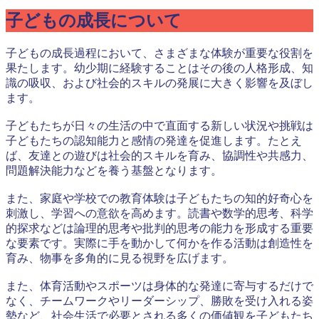
子どもの成長について
子どもの成長過程において、さまざまな体験が重要な役割を
果たします。幼少期に経験することはその後の人格形成、知
識の吸収、および社会的スキルの発展に大きく影響を及ぼし
ます。
子どもたちが日々の生活の中で直面する新しい状況や挑戦は
子どもたちの認知能力と感情の発達を促進します。たとえ
ば、友達との遊びは社会的スキルを育み、協調性や共感力、
問題解決能力などを養う基盤となります。
また、家庭や学校での教育体験は子どもたちの知的好奇心を
刺激し、学習への意欲を高めます。読書や数学的思考、科学
的探求などは論理的思考や批判的思考の能力を形成する重要
な要素です。実際に手を動かして何かを作る活動は創造性を
育み、物事を多角的に見る視野を広げます。
また、体育活動やスポーツは身体的な発達に寄与するだけで
なく、チームワークやリーダーシップ、勝敗を受け入れる姿
勢など、社会生活で必要とされる多くの価値観を子どもたち