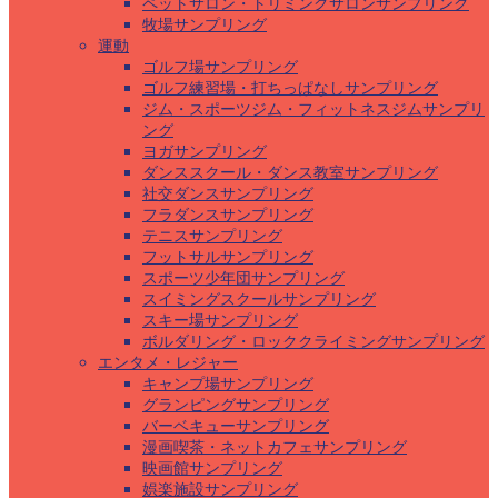
ペットサロン・トリミングサロンサンプリング
牧場サンプリング
運動
ゴルフ場サンプリング
ゴルフ練習場・打ちっぱなしサンプリング
ジム・スポーツジム・フィットネスジムサンプリ
ング
ヨガサンプリング
ダンススクール・ダンス教室サンプリング
社交ダンスサンプリング
フラダンスサンプリング
テニスサンプリング
フットサルサンプリング
スポーツ少年団サンプリング
スイミングスクールサンプリング
スキー場サンプリング
ボルダリング・ロッククライミングサンプリング
エンタメ・レジャー
キャンプ場サンプリング
グランピングサンプリング
バーベキューサンプリング
漫画喫茶・ネットカフェサンプリング
映画館サンプリング
娯楽施設サンプリング