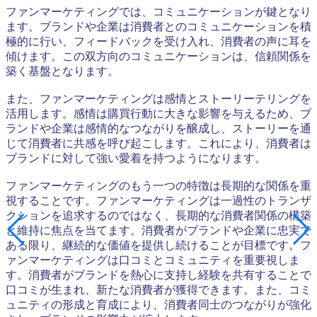
ファンマーケティングでは、コミュニケーションが鍵となり
ます。ブランドや企業は消費者とのコミュニケーションを積
極的に行い、フィードバックを受け入れ、消費者の声に耳を
傾けます。この双方向のコミュニケーションは、信頼関係を
築く基盤となります。
また、ファンマーケティングは感情とストーリーテリングを
活用します。感情は購買行動に大きな影響を与えるため、ブ
ランドや企業は感情的なつながりを醸成し、ストーリーを通
じて消費者に共感を呼び起こします。これにより、消費者は
ブランドに対して強い愛着を持つようになります。
ファンマーケティングのもう一つの特徴は長期的な関係を重
視することです。ファンマーケティングは一過性のトランザ
クションを追求するのではなく、長期的な消費者関係の構築
と維持に焦点を当てます。消費者がブランドや企業に忠実で
ある限り、継続的な価値を提供し続けることが目標です。フ
ァンマーケティングは口コミとコミュニティを重要視しま
す。消費者がブランドを熱心に支持し経験を共有することで
口コミが生まれ、新たな消費者が獲得できます。また、コミ
ュニティの形成と育成により、消費者同士のつながりが強化