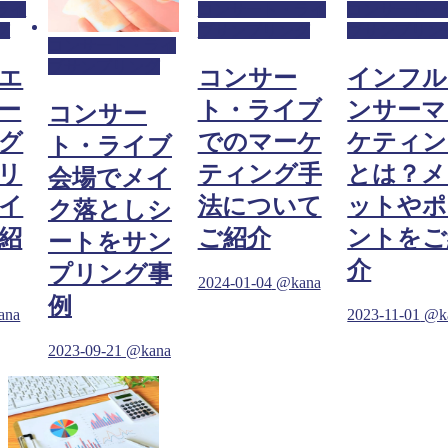
ライ
コンサート・ライ
コンサート・
グ
ブサンプリング
ブサンプリン
コンサート・ライ
ブサンプリング
エ
コンサー
インフル
ー
ト・ライブ
ンサーマ
コンサー
グ
でのマーケ
ケティン
ト・ライブ
リ
ティング手
とは？メ
会場でメイ
イ
法について
ットやポ
ク落としシ
紹
ご紹介
ントをご
ートをサン
介
プリング事
2024-01-04
@kana
例
ana
2023-11-01
@k
2023-09-21
@kana