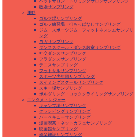
ペットサロン・トリミングサロンサンプリング
牧場サンプリング
運動
ゴルフ場サンプリング
ゴルフ練習場・打ちっぱなしサンプリング
ジム・スポーツジム・フィットネスジムサンプリ
ング
ヨガサンプリング
ダンススクール・ダンス教室サンプリング
社交ダンスサンプリング
フラダンスサンプリング
テニスサンプリング
フットサルサンプリング
スポーツ少年団サンプリング
スイミングスクールサンプリング
スキー場サンプリング
ボルダリング・ロッククライミングサンプリング
エンタメ・レジャー
キャンプ場サンプリング
グランピングサンプリング
バーベキューサンプリング
漫画喫茶・ネットカフェサンプリング
映画館サンプリング
娯楽施設サンプリング