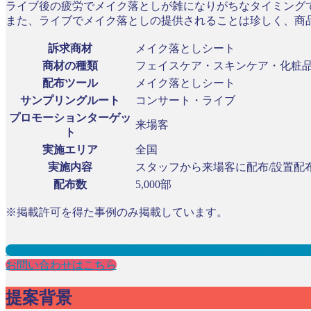
ライブ後の疲労でメイク落としが雑になりがちなタイミング
また、ライブでメイク落としの提供されることは珍しく、商
訴求商材
メイク落としシート
商材の種類
フェイスケア・スキンケア・化粧
配布ツール
メイク落としシート
サンプリングルート
コンサート・ライブ
プロモーションターゲッ
来場客
ト
実施エリア
全国
実施内容
スタッフから来場客に配布/設置配
配布数
5,000部
※掲載許可を得た事例のみ掲載しています。
コンサート・ライブサンプリングとは？メリット３選と事例
お問い合わせはこちら
提案背景