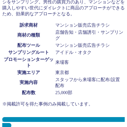
シをサンプリング。男性の購買力のあり、マンションなどを
購入しやすい世代にダイレクトに商品のアプローチができる
ため、効果的なアプローチとなる。
訴求商材
マンション販売広告チラシ
店舗告知・店舗誘引・サンプリン
商材の種類
グ
配布ツール
マンション販売広告チラシ
サンプリングルート
アイドル・オタク
プロモーションターゲッ
来場客
ト
実施エリア
東京都
スタッフから来場客に配布/設置
実施内容
配布
配布数
25,000部
※掲載許可を得た事例のみ掲載しています。
アイドル・オタクサンプリングとは？メリット３選と事例を
紹介