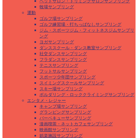
ペットサロン・トリミングサロンサンプリング
牧場サンプリング
運動
ゴルフ場サンプリング
ゴルフ練習場・打ちっぱなしサンプリング
ジム・スポーツジム・フィットネスジムサンプリ
ング
ヨガサンプリング
ダンススクール・ダンス教室サンプリング
社交ダンスサンプリング
フラダンスサンプリング
テニスサンプリング
フットサルサンプリング
スポーツ少年団サンプリング
スイミングスクールサンプリング
スキー場サンプリング
ボルダリング・ロッククライミングサンプリング
エンタメ・レジャー
キャンプ場サンプリング
グランピングサンプリング
バーベキューサンプリング
漫画喫茶・ネットカフェサンプリング
映画館サンプリング
娯楽施設サンプリング