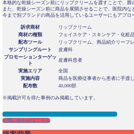
本格的な乾燥シーズン前にリップクリームを渡すことで、唇
また、乾燥シーズン前に商品を展開させることで、医院内な
今まで別ブランドの商品を活用しているユーザーにもアプロ
訴求商材
リップクリーム
商材の種類
フェイスケア・スキンケア・化粧
配布ツール
リップクリーム、商品紹介リーフ
サンプリングルート
皮膚科
プロモーションターゲッ
皮膚科患者
ト
実施エリア
全国
実施内容
商品を医療従事者から患者に手渡
配布数
40,000部
※掲載許可を得た事例のみ掲載しています。
皮膚科サンプリングとは？メリット３選と事例を紹介
お問い合わせはこちら