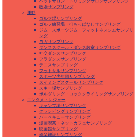
ペットサロン・トリミングサロンサンプリング
牧場サンプリング
運動
ゴルフ場サンプリング
ゴルフ練習場・打ちっぱなしサンプリング
ジム・スポーツジム・フィットネスジムサンプリ
ング
ヨガサンプリング
ダンススクール・ダンス教室サンプリング
社交ダンスサンプリング
フラダンスサンプリング
テニスサンプリング
フットサルサンプリング
スポーツ少年団サンプリング
スイミングスクールサンプリング
スキー場サンプリング
ボルダリング・ロッククライミングサンプリング
エンタメ・レジャー
キャンプ場サンプリング
グランピングサンプリング
バーベキューサンプリング
漫画喫茶・ネットカフェサンプリング
映画館サンプリング
娯楽施設サンプリング