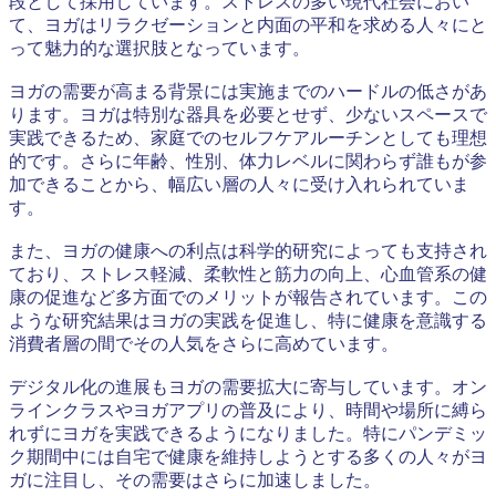
段として採用しています。ストレスの多い現代社会におい
て、ヨガはリラクゼーションと内面の平和を求める人々にと
って魅力的な選択肢となっています。
ヨガの需要が高まる背景には実施までのハードルの低さがあ
ります。ヨガは特別な器具を必要とせず、少ないスペースで
実践できるため、家庭でのセルフケアルーチンとしても理想
的です。さらに年齢、性別、体力レベルに関わらず誰もが参
加できることから、幅広い層の人々に受け入れられていま
す。
また、ヨガの健康への利点は科学的研究によっても支持され
ており、ストレス軽減、柔軟性と筋力の向上、心血管系の健
康の促進など多方面でのメリットが報告されています。この
ような研究結果はヨガの実践を促進し、特に健康を意識する
消費者層の間でその人気をさらに高めています。
デジタル化の進展もヨガの需要拡大に寄与しています。オン
ラインクラスやヨガアプリの普及により、時間や場所に縛ら
れずにヨガを実践できるようになりました。特にパンデミッ
ク期間中には自宅で健康を維持しようとする多くの人々がヨ
ガに注目し、その需要はさらに加速しました。