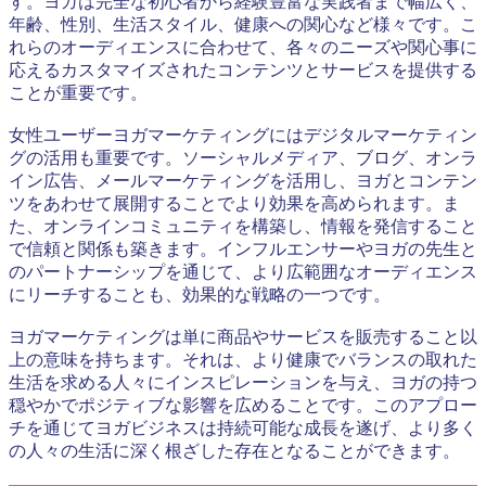
す。ヨガは完全な初心者から経験豊富な実践者まで幅広く、
年齢、性別、生活スタイル、健康への関心など様々です。こ
れらのオーディエンスに合わせて、各々のニーズや関心事に
応えるカスタマイズされたコンテンツとサービスを提供する
ことが重要です。
女性ユーザーヨガマーケティングにはデジタルマーケティン
グの活用も重要です。ソーシャルメディア、ブログ、オンラ
イン広告、メールマーケティングを活用し、ヨガとコンテン
ツをあわせて展開することでより効果を高められます。ま
た、オンラインコミュニティを構築し、情報を発信すること
で信頼と関係も築きます。インフルエンサーやヨガの先生と
のパートナーシップを通じて、より広範囲なオーディエンス
にリーチすることも、効果的な戦略の一つです。
ヨガマーケティングは単に商品やサービスを販売すること以
上の意味を持ちます。それは、より健康でバランスの取れた
生活を求める人々にインスピレーションを与え、ヨガの持つ
穏やかでポジティブな影響を広めることです。このアプロー
チを通じてヨガビジネスは持続可能な成長を遂げ、より多く
の人々の生活に深く根ざした存在となることができます。