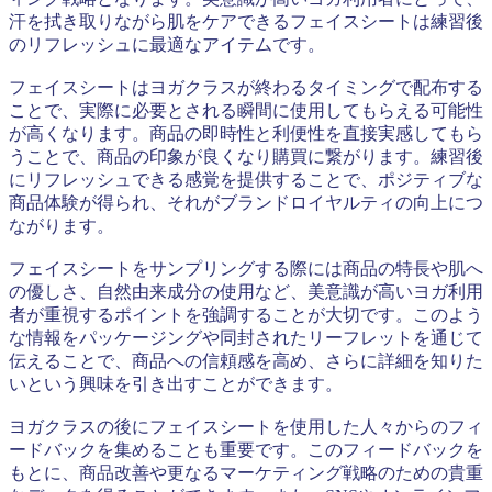
汗を拭き取りながら肌をケアできるフェイスシートは練習後
のリフレッシュに最適なアイテムです。
フェイスシートはヨガクラスが終わるタイミングで配布する
ことで、実際に必要とされる瞬間に使用してもらえる可能性
が高くなります。商品の即時性と利便性を直接実感してもら
うことで、商品の印象が良くなり購買に繋がります。練習後
にリフレッシュできる感覚を提供することで、ポジティブな
商品体験が得られ、それがブランドロイヤルティの向上につ
ながります。
フェイスシートをサンプリングする際には商品の特長や肌へ
の優しさ、自然由来成分の使用など、美意識が高いヨガ利用
者が重視するポイントを強調することが大切です。このよう
な情報をパッケージングや同封されたリーフレットを通じて
伝えることで、商品への信頼感を高め、さらに詳細を知りた
いという興味を引き出すことができます。
ヨガクラスの後にフェイスシートを使用した人々からのフィ
ードバックを集めることも重要です。このフィードバックを
もとに、商品改善や更なるマーケティング戦略のための貴重