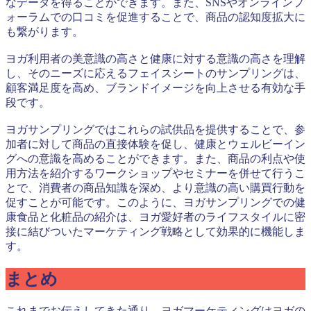
なデータを得ることができます。また、SNSやオンラインフ
ォーラムでの口コミを促進することで、商品の認知度拡大に
も繋がります。
ヨガ利用者の美意識の高さと健康に対する意識の高さを理解
し、そのニーズに応えるフェイスシートのサンプリングは、
顧客満足度を高め、ブランドイメージを向上させる有効な手
段です。
ヨガサンプリングではこれらの試供品を提供することで、参
加者に対して商品の直接体験を促し、健康とウェルビーイン
グへの意識を高めることができます。また、商品の利点や使
用方法を紹介するワークショップやセミナーを併せて行うこ
とで、消費者の商品知識を深め、より意識の高い購買行動を
促すことが可能です。このように、ヨガサンプリングでの健
康食品と化粧品の紹介は、ヨガ愛好者のライフスタイルに密
接に結びついたマーケティング戦略として効果的に機能しま
す。
まとめ
これまでお伝えしてきた通り、ヨガマーケティングはヨガの