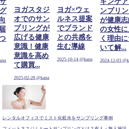
サ
キンケア
ヨガスタジ
ヨガ×ウェ
グ
ンプリン
オでのサン
ルネス提案
向
が健康志
プリングが
でブランド
届
の女性に
広げる健康
との共感を
つ
く理由に
意識！健康
生む導線
いて解...
意識を高め
2025-10-14
@kana
ana
2024-12-03
@k
て購買...
2025-02-28
@kana
レンタルオフィスでミスト化粧水をサンプリング事例
フィットネスジムルートサンプリングとは？有人・無人施設