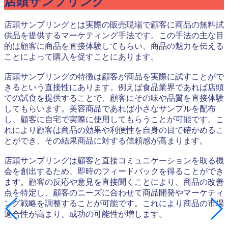
店頭サンプリング
店頭サンプリングとは実際の販売現場で顧客に商品の無料試
供品を提供するマーケティング手法です。この手法の主な目
的は顧客に商品を直接体験してもらい、商品の魅力を伝える
ことによって購入を促すことにあります。
店頭サンプリングの特徴は顧客が商品を実際に試すことがで
きるという直接性にあります。例えば食品業界であれば店頭
での試食を提供することで、顧客にその味や品質を直接体験
してもらいます。美容商品であれば小さなサンプルを配布
し、顧客に自宅で実際に使用してもらうことが可能です。こ
れにより顧客は商品の効果や利便性を自身の目で確かめるこ
とができ、その結果商品に対する信頼感が高まります。
店頭サンプリングは顧客と直接コミュニケーションを取る機
会を創出するため、即時のフィードバックを得ることができ
ます。顧客の反応や意見を直接聞くことにより、商品の改善
点を特定し、顧客のニーズに合わせて商品開発やマーケティ
ング戦略を調整することが可能です。これにより商品の市場
適合性が高まり、成功の可能性が増します。