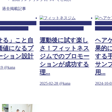
過去掲載記事
スポーツジム・フィッ
ジム・スポーツジム・フィッ
ジム・ス
ジムサンプリング
トネスジムサンプリング
トネスジ
せる」こと自
運動後に試す楽し
ヘア
価値になるプ
さ！フィットネス
果的
ーション設計
ジムでのプロモー
する
ションが成功する
サン
19
@kana
理...
用...
2025-02-28
@kana
2024-10-0