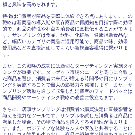
頼と興味を高められます。
特徴は消費者が商品を実際に体験できる点にあります。この
戦略は新商品の導入期や既存商品の再認知を目指す際に効果
的で、商品の特性や利点を消費者に直接伝えることができま
す。サンプリングは食品、飲料、化粧品、健康補助食品な
ど、幅広いカテゴリの商品に適用可能で、商品の味、効果、
使用感などを直接評価してもらい新規顧客獲得に繋がりま
す。
また、この戦略の成功には適切なターゲティングと実施タイ
ミングが重要です。ターゲット市場のニーズと関心に合致し
た商品を選び、消費者の来店が増える時間帯や日にサンプリ
ングを実施することで最大の影響力を発揮します。また、サ
ンプリング活動を通じて収集した消費者のフィードバックは
商品開発やマーケティング戦略の改善に役立ちます。
さらに、店頭サンプリングは消費者の購買決定に直接影響を
与える強力なツールです。サンプルを試した消費者は商品に
満足した場合、その場で商品を購入する可能性が高まりま
す。また、ポジティブな体験を友人や家族と共有することに
より口コミ効果を生み出し、商品の認知度と販売をさらに促