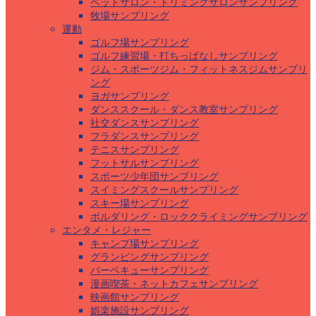
ペットサロン・トリミングサロンサンプリング
牧場サンプリング
運動
ゴルフ場サンプリング
ゴルフ練習場・打ちっぱなしサンプリング
ジム・スポーツジム・フィットネスジムサンプリ
ング
ヨガサンプリング
ダンススクール・ダンス教室サンプリング
社交ダンスサンプリング
フラダンスサンプリング
テニスサンプリング
フットサルサンプリング
スポーツ少年団サンプリング
スイミングスクールサンプリング
スキー場サンプリング
ボルダリング・ロッククライミングサンプリング
エンタメ・レジャー
キャンプ場サンプリング
グランピングサンプリング
バーベキューサンプリング
漫画喫茶・ネットカフェサンプリング
映画館サンプリング
娯楽施設サンプリング