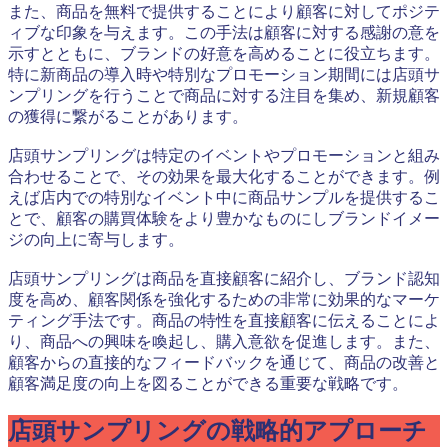
また、商品を無料で提供することにより顧客に対してポジテ
ィブな印象を与えます。この手法は顧客に対する感謝の意を
示すとともに、ブランドの好意を高めることに役立ちます。
特に新商品の導入時や特別なプロモーション期間には店頭サ
ンプリングを行うことで商品に対する注目を集め、新規顧客
の獲得に繋がることがあります。
店頭サンプリングは特定のイベントやプロモーションと組み
合わせることで、その効果を最大化することができます。例
えば店内での特別なイベント中に商品サンプルを提供するこ
とで、顧客の購買体験をより豊かなものにしブランドイメー
ジの向上に寄与します。
店頭サンプリングは商品を直接顧客に紹介し、ブランド認知
度を高め、顧客関係を強化するための非常に効果的なマーケ
ティング手法です。商品の特性を直接顧客に伝えることによ
り、商品への興味を喚起し、購入意欲を促進します。また、
顧客からの直接的なフィードバックを通じて、商品の改善と
顧客満足度の向上を図ることができる重要な戦略です。
店頭サンプリングの戦略的アプローチ