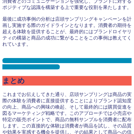
消費者とのコミュニケーションを強化し、ブランドに対する
ポジティブな認識を構築する上で重要な役割を果たします。
最後に成功事例の分析は店頭サンプリングキャンペーンを計
画し実施する際のガイドラインとなります。消費者の期待を
超える体験を提供することが、最終的にはブランドロイヤリ
ティの構築と商品の成功に繋がることをこの事例は教えてく
れています。
ジム・スポーツジム・フィットネスジムサンプリングとは？
メリット３選と事例を紹介
まとめ
これまでお伝えしてきた通り、店頭サンプリングは商品の実
際の体験を消費者に直接提供することによりブランド認知度
の向上、商品への興味の喚起、そして最終的には購買促進を
図るマーケティング戦略です。このアプローチでは小売店や
特定の販売ポイントで、商品の無料サンプルを消費者に配布
します。この直接的な体験は消費者が商品を試し、その品質
や効果を実感する機会を提供し、その結果として商品への信