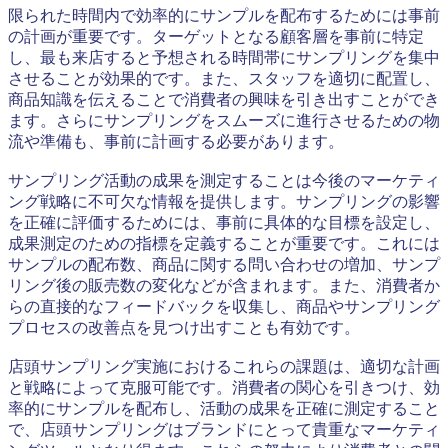
限られた時間内で効率的にサンプルを配布するためには事前
の計画が重要です。ターゲットとなる顧客層を事前に特定
し、最も来店すると予想される時間帯にサンプリングを集中
させることが効果的です。また、スタッフを適切に配置し、
商品知識を伝えることで消費者の興味を引き出すことができ
ます。さらにサンプリングをスムーズに進行させるための物
流や準備も、事前に計画する必要があります。
サンプリング活動の成果を測定することは今後のマーケティ
ング戦略に不可欠な情報を提供します。サンプリングの影響
を正確に評価するためには、事前に具体的な目標を設定し、
成果測定のための指標を定義することが重要です。これには
サンプルの配布数、商品に関する問い合わせの増加、サンプ
リング後の販売数の変化などが含まれます。また、消費者か
らの直接的なフィードバックを収集し、商品やサンプリング
プロセスの改善点を見つけ出すことも有効です。
店頭サンプリング実施におけるこれらの課題は、適切な計画
と戦略によって克服可能です。消費者の関心を引きつけ、効
率的にサンプルを配布し、活動の成果を正確に測定すること
で、店頭サンプリングはブランドにとって貴重なマーケティ