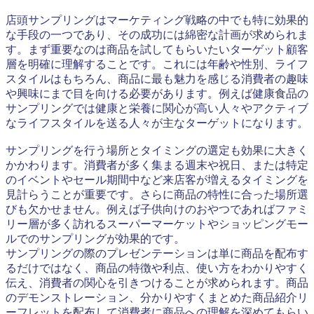
店頭サンプリングはマーケティング戦略の中でも特に効果的
な手段の一つであり、その成功には綿密な計画が求められま
す。まず重要なのは商品を試してもらいたいターゲット顧客
層を明確に理解することです。これには年齢や性別、ライフ
スタイルはもちろん、商品に最も魅力を感じる消費者の趣味
や興味にまで目を向ける必要があります。例えば健康食品の
サンプリングでは健康と栄養に関心が高い人々やアクティブ
なライフスタイルを送る人々が主なターゲットになります。
サンプリングを行う場所とタイミングの選定も効果に大きく
かかわります。消費者が多く集まる週末や祝日、または特定
のイベントやセール期間中など来店客が増えるタイミングを
見計らうことが重要です。さらに商品の特性に合った場所選
びも欠かせません。例えば子供向けのおやつであればファミ
リー層が多く訪れるスーパーマーケットやショッピングモー
ルでのサンプリングが効果的です。
サンプリングの際のプレゼンテーションは単に商品を配布す
るだけではなく、商品の特徴や利点、使い方をわかりやすく
伝え、消費者の関心を引きつけることが求められます。商品
のデモンストレーション、分かりやすくまとめた商品紹介リ
ーフレットを配布して消費者に商品への理解を深めてもらい