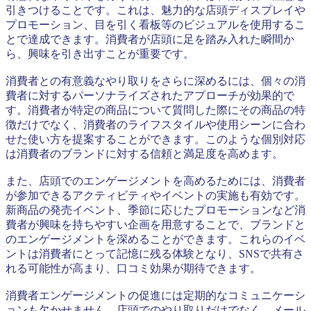
引きつけることです。これは、魅力的な店頭ディスプレイや
プロモーション、目を引く看板等のビジュアルを使用するこ
とで達成できます。消費者が店頭に足を踏み入れた瞬間か
ら、興味を引き出すことが重要です。
消費者との有意義なやり取りをさらに深めるには、個々の消
費者に対するパーソナライズされたアプローチが効果的で
す。消費者が特定の商品について質問した際にその商品の特
徴だけでなく、消費者のライフスタイルや使用シーンに合わ
せた使い方を提案することができます。このような個別対応
は消費者のブランドに対する信頼と満足度を高めます。
また、店頭でのエンゲージメントを高めるためには、消費者
が参加できるアクティビティやイベントの実施も有効です。
新商品の発売イベント、季節に応じたプロモーションなど消
費者が興味を持ちやすい企画を用意することで、ブランドと
のエンゲージメントを深めることができます。これらのイベ
ントは消費者にとって記憶に残る体験となり、SNSで共有さ
れる可能性が高まり、口コミ効果が期待できます。
消費者エンゲージメントの促進には定期的なコミュニケーシ
ョンも欠かせません。店頭でのやり取りだけでなく、メール