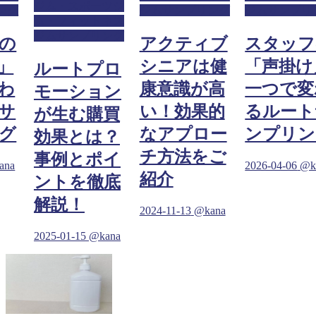
ジム・スポーツジ
ング
ジムサンプリング
ジムサンプリ
ム・フィットネス
ジムサンプリング
の
アクティブ
スタッフ
」
シニアは健
「声掛け
ルートプロ
わ
康意識が高
一つで変
モーション
サ
い！効果的
るルート
が生む購買
グ
なアプロー
ンプリン
効果とは？
チ方法をご
事例とポイ
ana
2026-04-06
@k
紹介
ントを徹底
解説！
2024-11-13
@kana
2025-01-15
@kana