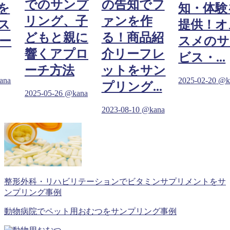
でのサンプ
の告知でフ
を
知・体験
リング、子
ァンを作
ス
提供！オ
どもと親に
る！商品紹
ー
スメのサ
響くアプロ
介リーフレ
ビス・...
ーチ方法
ットをサン
ana
2025-02-20
@k
プリング...
2025-05-26
@kana
2023-08-10
@kana
整形外科・リハビリテーションでビタミンサプリメントをサ
ンプリング事例
動物病院でペット用おむつをサンプリング事例