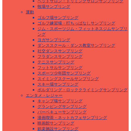
ペットサロン・トリミングサロンサンプリング
牧場サンプリング
運動
ゴルフ場サンプリング
ゴルフ練習場・打ちっぱなしサンプリング
ジム・スポーツジム・フィットネスジムサンプリ
ング
ヨガサンプリング
ダンススクール・ダンス教室サンプリング
社交ダンスサンプリング
フラダンスサンプリング
テニスサンプリング
フットサルサンプリング
スポーツ少年団サンプリング
スイミングスクールサンプリング
スキー場サンプリング
ボルダリング・ロッククライミングサンプリング
エンタメ・レジャー
キャンプ場サンプリング
グランピングサンプリング
バーベキューサンプリング
漫画喫茶・ネットカフェサンプリング
映画館サンプリング
娯楽施設サンプリング