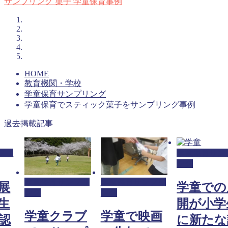
サンプリング
菓子
学童保育事例
HOME
教育機関・学校
学童保育サンプリング
学童保育でスティック菓子をサンプリング事例
過去掲載記事
プリ
学童保育サン
ング
学童保育サンプリ
学童保育サンプリ
展
学童での
ング
ング
生
開が小学
学童クラブ
学童で映画
認
に新たな