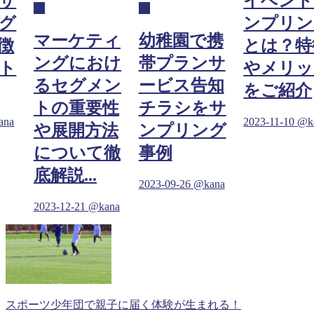
サ
イベント
グ
グ
グ
ンプリン
マーケティ
幼稚園で携
徴
とは？特
ングにおけ
帯プランサ
ト
やメリッ
るセグメン
ービス告知
をご紹介
トの重要性
チラシをサ
ana
2023-11-10
@k
や展開方法
ンプリング
について徹
事例
底解説...
2023-09-26
@kana
2023-12-21
@kana
スポーツ少年団で親子に届く体験が生まれる！