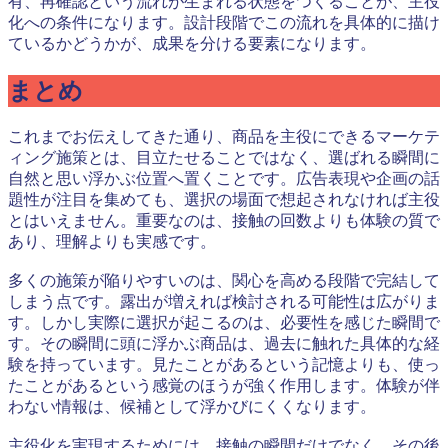
有、再確認という流れが生まれる状態をつくることが、主役
化への条件になります。設計段階でこの流れを具体的に描け
ているかどうかが、成果を分ける要素になります。
まとめ
これまでお伝えしてきた通り、商品を主役にできるマーケテ
ィング施策とは、目立たせることではなく、選ばれる瞬間に
自然と思い浮かぶ位置へ置くことです。広告表現や企画の話
題性が注目を集めても、選択の場面で想起されなければ主役
とはいえません。重要なのは、接触の回数よりも体験の質で
あり、理解よりも実感です。
多くの施策が陥りやすいのは、関心を高める段階で完結して
しまう点です。露出が増えれば検討される可能性は広がりま
す。しかし実際に選択が起こるのは、必要性を感じた瞬間で
す。その瞬間に頭に浮かぶ商品は、過去に触れた具体的な経
験を持っています。見たことがあるという記憶よりも、使っ
たことがあるという感覚のほうが強く作用します。体験が伴
わない情報は、候補として浮かびにくくなります。
主役化を実現するためには、接触の瞬間だけでなく、その後