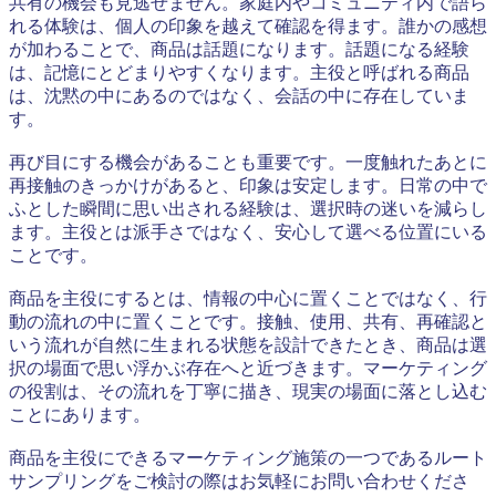
共有の機会も見逃せません。家庭内やコミュニティ内で語ら
れる体験は、個人の印象を越えて確認を得ます。誰かの感想
が加わることで、商品は話題になります。話題になる経験
は、記憶にとどまりやすくなります。主役と呼ばれる商品
は、沈黙の中にあるのではなく、会話の中に存在していま
す。
再び目にする機会があることも重要です。一度触れたあとに
再接触のきっかけがあると、印象は安定します。日常の中で
ふとした瞬間に思い出される経験は、選択時の迷いを減らし
ます。主役とは派手さではなく、安心して選べる位置にいる
ことです。
商品を主役にするとは、情報の中心に置くことではなく、行
動の流れの中に置くことです。接触、使用、共有、再確認と
いう流れが自然に生まれる状態を設計できたとき、商品は選
択の場面で思い浮かぶ存在へと近づきます。マーケティング
の役割は、その流れを丁寧に描き、現実の場面に落とし込む
ことにあります。
商品を主役にできるマーケティング施策の一つであるルート
サンプリングをご検討の際はお気軽にお問い合わせくださ