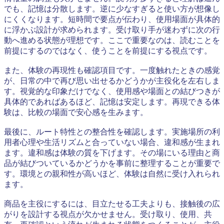
でも、記憶は分散します。逆に少なすぎると使い方が想像し
にくくなります。短時間で要点が伝わり、使用場面が具体的
に浮かぶ設計が求められます。受け取り手が迷わずに次の行
動へ進める状態が理想です。ここで重要なのは、読むことを
前提にするのではなく、使うことを前提にする視点です。
また、体験の再現性も確認項目です。一度触れたときの感覚
が、日常の中で再び思い出せるかどうかが主役化を左右しま
す。視覚的な印象だけでなく、使用感や場面との結びつきが
具体的であればあるほど、記憶は安定します。再現できる体
験は、比較の場面で安心感を生みます。
最後に、ルート特性との整合性を確認します。実施場所の利
用者心理や生活リズムと合っていない場合、違和感が生まれ
ます。違和感は体験の質を下げます。その場にいる理由と商
品が結びついているかどうかを事前に整理することが重要で
す。環境との親和性が高いほど、体験は自然に受け入れられ
ます。
商品を主役にするには、目立たせる工夫よりも、接触後の広
がりを設計する視点が欠かせません。受け取り、使用、共