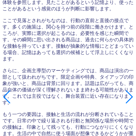
体験を参照します。見たことがあるという記憶より、使った
ことがあるという感覚のほうが判断に影響します。
ここで見落とされがちなのは、行動の直前と直後の接点で
す。多くの施策は、関心を持つ前の段階に働きかけます。と
ころが、実際に選択が起こるのは、必要性を感じた瞬間で
す。その瞬間に思い出される商品は、過去に何らかの具体的
な接触を持っています。接触が抽象的な情報にとどまってい
る場合、記憶はあっても選択の候補として浮上しにくくなり
ます。
さらに、企画主導型のマーケティングでは、商品は演出の一
部として扱われがちです。限定企画や特典、タイアップの印
象が強いと、商品は背景に回ります。話題は広がっても、商
品自体の価値が深く理解されないまま終わる可能性がありま
す。これでは主役ではなく、舞台装置に近い存在になりま
す。
もう一つの要因は、接触と生活の流れが分断されていること
です。日常の中で繰り返される行動と無関係な場所や時間で
の接触は、印象として残っても、行動につながりにくくなり
ます。生活の中で自然に使う場面が想像できるかどうかが重