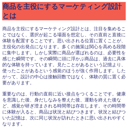
商品を主役にするマーケティング設計
とは
商品を主役にするマーケティング設計とは、注目を集めるこ
とではなく、選択が起こる場面を想定し、その直前と直後に
体験を配置することです。思い出される位置に置くことが、
主役化の出発点になります。多くの施策は関心を高める段階
に集中します。しかし実際に商品が選ばれるのは、必要性を
感じた瞬間です。その瞬間に頭に浮かぶ商品は、過去に具体
的な体験を持っています。見たことがあるという記憶より、
使ったことがあるという感覚のほうが強く作用します。した
がって、設計の中心は接触回数ではなく、体験の質に置く必
要があります。
重要なのは、行動の直前に近い接点をつくることです。健康
を意識した後、身だしなみを整えた後、運動を終えた後な
ど、感覚が研ぎ澄まされる時間帯は存在します。その時間帯
に体験が入ると、商品は状況と結びつきます。状況と結びつ
いた記憶は、次に同じ状況が訪れたときに思い出されやすく
なります。