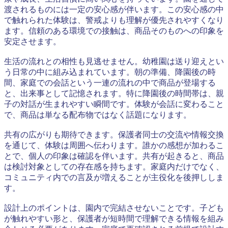
渡されるものには一定の安心感が伴います。この安心感の中
で触れられた体験は、警戒よりも理解が優先されやすくなり
ます。信頼のある環境での接触は、商品そのものへの印象を
安定させます。
生活の流れとの相性も見逃せません。幼稚園は送り迎えとい
う日常の中に組み込まれています。朝の準備、降園後の時
間、家庭での会話という一連の流れの中で商品が登場する
と、出来事として記憶されます。特に降園後の時間帯は、親
子の対話が生まれやすい瞬間です。体験が会話に変わること
で、商品は単なる配布物ではなく話題になります。
共有の広がりも期待できます。保護者同士の交流や情報交換
を通じて、体験は周囲へ伝わります。誰かの感想が加わるこ
とで、個人の印象は確認を伴います。共有が起きると、商品
は検討対象としての存在感を持ちます。家庭内だけでなく、
コミュニティ内での言及が増えることが主役化を後押ししま
す。
設計上のポイントは、園内で完結させないことです。子ども
が触れやすい形と、保護者が短時間で理解できる情報を組み