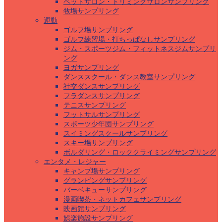
ペットサロン・トリミングサロンサンプリング
牧場サンプリング
運動
ゴルフ場サンプリング
ゴルフ練習場・打ちっぱなしサンプリング
ジム・スポーツジム・フィットネスジムサンプリ
ング
ヨガサンプリング
ダンススクール・ダンス教室サンプリング
社交ダンスサンプリング
フラダンスサンプリング
テニスサンプリング
フットサルサンプリング
スポーツ少年団サンプリング
スイミングスクールサンプリング
スキー場サンプリング
ボルダリング・ロッククライミングサンプリング
エンタメ・レジャー
キャンプ場サンプリング
グランピングサンプリング
バーベキューサンプリング
漫画喫茶・ネットカフェサンプリング
映画館サンプリング
娯楽施設サンプリング