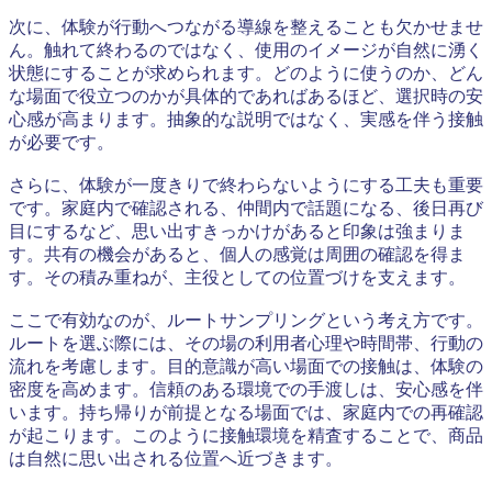
次に、体験が行動へつながる導線を整えることも欠かせませ
ん。触れて終わるのではなく、使用のイメージが自然に湧く
状態にすることが求められます。どのように使うのか、どん
な場面で役立つのかが具体的であればあるほど、選択時の安
心感が高まります。抽象的な説明ではなく、実感を伴う接触
が必要です。
さらに、体験が一度きりで終わらないようにする工夫も重要
です。家庭内で確認される、仲間内で話題になる、後日再び
目にするなど、思い出すきっかけがあると印象は強まりま
す。共有の機会があると、個人の感覚は周囲の確認を得ま
す。その積み重ねが、主役としての位置づけを支えます。
ここで有効なのが、ルートサンプリングという考え方です。
ルートを選ぶ際には、その場の利用者心理や時間帯、行動の
流れを考慮します。目的意識が高い場面での接触は、体験の
密度を高めます。信頼のある環境での手渡しは、安心感を伴
います。持ち帰りが前提となる場面では、家庭内での再確認
が起こります。このように接触環境を精査することで、商品
は自然に思い出される位置へ近づきます。