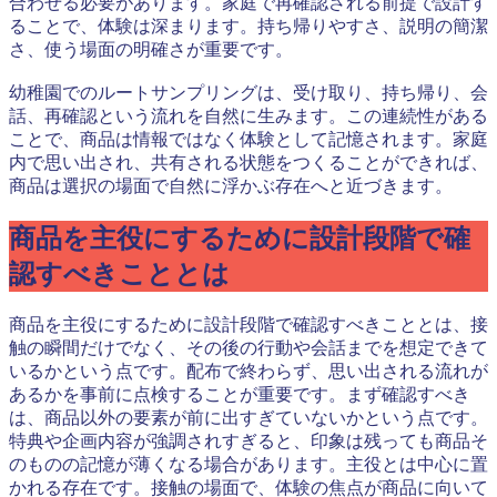
合わせる必要があります。家庭で再確認される前提で設計す
ることで、体験は深まります。持ち帰りやすさ、説明の簡潔
さ、使う場面の明確さが重要です。
幼稚園でのルートサンプリングは、受け取り、持ち帰り、会
話、再確認という流れを自然に生みます。この連続性がある
ことで、商品は情報ではなく体験として記憶されます。家庭
内で思い出され、共有される状態をつくることができれば、
商品は選択の場面で自然に浮かぶ存在へと近づきます。
商品を主役にするために設計段階で確
認すべきこととは
商品を主役にするために設計段階で確認すべきこととは、接
触の瞬間だけでなく、その後の行動や会話までを想定できて
いるかという点です。配布で終わらず、思い出される流れが
あるかを事前に点検することが重要です。まず確認すべき
は、商品以外の要素が前に出すぎていないかという点です。
特典や企画内容が強調されすぎると、印象は残っても商品そ
のものの記憶が薄くなる場合があります。主役とは中心に置
かれる存在です。接触の場面で、体験の焦点が商品に向いて