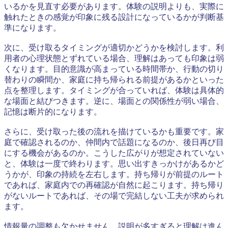
いるかを見直す必要があります。体験の説明よりも、実際に
触れたときの感覚が印象に残る設計になっているかが判断基
準になります。
次に、受け取るタイミングが適切かどうかを検討します。利
用者の心理状態とずれている場合、理解はあっても印象は弱
くなります。目的意識が高まっている時間帯か、行動の切り
替わりの瞬間か、家庭に持ち帰られる前提があるかといった
点を整理します。タイミングが合っていれば、体験は具体的
な場面と結びつきます。逆に、場面との関係性が弱い場合、
記憶は断片的になります。
さらに、受け取った後の流れを描けているかも重要です。家
庭で確認されるのか、仲間内で話題になるのか、後日再び目
にする機会があるのか。こうした広がりが想定されていない
と、体験は一度で終わります。思い出すきっかけがあるかど
うかが、印象の持続を左右します。持ち帰りが前提のルート
であれば、家庭内での再確認が自然に起こります。持ち帰り
がないルートであれば、その場で完結しない工夫が求められ
ます。
情報量の調整も欠かせません。説明が多すぎると理解は進ん