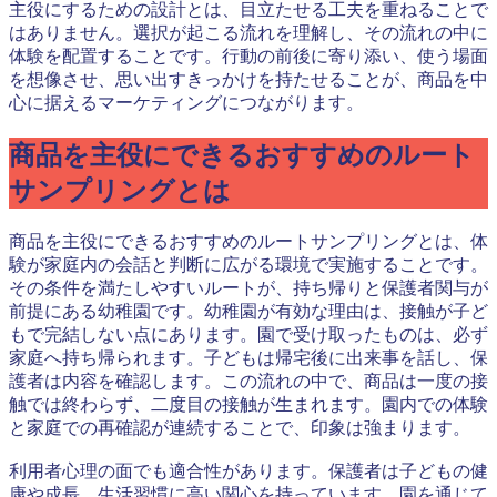
主役にするための設計とは、目立たせる工夫を重ねることで
はありません。選択が起こる流れを理解し、その流れの中に
体験を配置することです。行動の前後に寄り添い、使う場面
を想像させ、思い出すきっかけを持たせることが、商品を中
心に据えるマーケティングにつながります。
商品を主役にできるおすすめのルート
サンプリングとは
商品を主役にできるおすすめのルートサンプリングとは、体
験が家庭内の会話と判断に広がる環境で実施することです。
その条件を満たしやすいルートが、持ち帰りと保護者関与が
前提にある幼稚園です。幼稚園が有効な理由は、接触が子ど
もで完結しない点にあります。園で受け取ったものは、必ず
家庭へ持ち帰られます。子どもは帰宅後に出来事を話し、保
護者は内容を確認します。この流れの中で、商品は一度の接
触では終わらず、二度目の接触が生まれます。園内での体験
と家庭での再確認が連続することで、印象は強まります。
利用者心理の面でも適合性があります。保護者は子どもの健
康や成長、生活習慣に高い関心を持っています。園を通じて