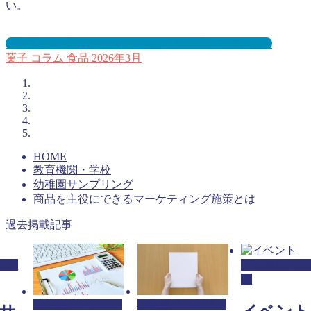
い。
幼稚園サンプリングとは？メリット３選と事例を紹介
菓子
コラム
食品
2026年3月
HOME
教育機関・学校
幼稚園サンプリング
商品を主役にできるマーケティング施策とは
過去掲載記事
リン
幼稚園サンプ
グ
幼稚園サンプリン
幼稚園サンプリン