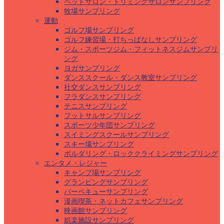
ペットサロン・トリミングサロンサンプリング
牧場サンプリング
運動
ゴルフ場サンプリング
ゴルフ練習場・打ちっぱなしサンプリング
ジム・スポーツジム・フィットネスジムサンプリ
ング
ヨガサンプリング
ダンススクール・ダンス教室サンプリング
社交ダンスサンプリング
フラダンスサンプリング
テニスサンプリング
フットサルサンプリング
スポーツ少年団サンプリング
スイミングスクールサンプリング
スキー場サンプリング
ボルダリング・ロッククライミングサンプリング
エンタメ・レジャー
キャンプ場サンプリング
グランピングサンプリング
バーベキューサンプリング
漫画喫茶・ネットカフェサンプリング
映画館サンプリング
娯楽施設サンプリング