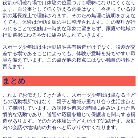
役割が明確な場では体験の位置づけも曖昧になりにくくなり
ます。自分事として強く訴える必要はなく、今担っている役
割の延長線上で理解されます。そのため無理に説明を加えな
くても、体験は活動文脈の中に整理されます。この整理が行
われることで接触は一時的な印象に留まらず、家庭や地域の
行動選択にゆるやかに組み込まれていきます。
スポーツ少年団は生活動線や共有構造だけでなく、役割が交
差する場であることによっても、体験が意味を持ちやすい環
境を備えています。この点が他の接点にはない独自の特性と
言えます。
まとめ
これまでお伝えしてきた通り、スポーツ少年団は単なる子ど
もの活動場所ではなく、親子と地域が重なり合う生活接点と
して機能しています。放課後や週末の時間に組み込まれた習
慣的な活動であり、送迎や応援を通じて保護者も関与する構
造があります。そのため体験は子どもだけで完結せず、家庭
内の会話や地域内の共有へと広がりやすくなります。