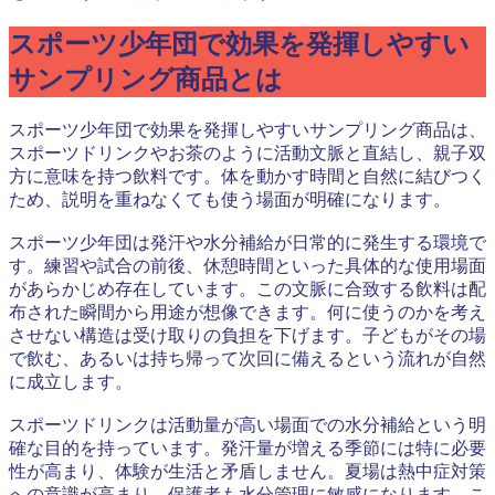
スポーツ少年団で効果を発揮しやすい
サンプリング商品とは
スポーツ少年団で効果を発揮しやすいサンプリング商品は、
スポーツドリンクやお茶のように活動文脈と直結し、親子双
方に意味を持つ飲料です。体を動かす時間と自然に結びつく
ため、説明を重ねなくても使う場面が明確になります。
スポーツ少年団は発汗や水分補給が日常的に発生する環境で
す。練習や試合の前後、休憩時間といった具体的な使用場面
があらかじめ存在しています。この文脈に合致する飲料は配
布された瞬間から用途が想像できます。何に使うのかを考え
させない構造は受け取りの負担を下げます。子どもがその場
で飲む、あるいは持ち帰って次回に備えるという流れが自然
に成立します。
スポーツドリンクは活動量が高い場面での水分補給という明
確な目的を持っています。発汗量が増える季節には特に必要
性が高まり、体験が生活と矛盾しません。夏場は熱中症対策
への意識が高まり、保護者も水分管理に敏感になります。こ