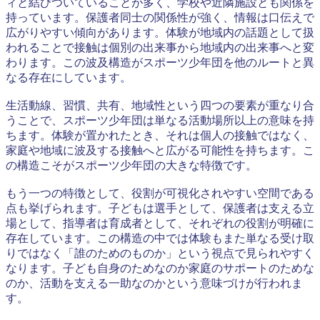
ィと結びついていることが多く、学校や近隣施設とも関係を
持っています。保護者同士の関係性が強く、情報は口伝えで
広がりやすい傾向があります。体験が地域内の話題として扱
われることで接触は個別の出来事から地域内の出来事へと変
わります。この波及構造がスポーツ少年団を他のルートと異
なる存在にしています。
生活動線、習慣、共有、地域性という四つの要素が重なり合
うことで、スポーツ少年団は単なる活動場所以上の意味を持
ちます。体験が置かれたとき、それは個人の接触ではなく、
家庭や地域に波及する接触へと広がる可能性を持ちます。こ
の構造こそがスポーツ少年団の大きな特徴です。
もう一つの特徴として、役割が可視化されやすい空間である
点も挙げられます。子どもは選手として、保護者は支える立
場として、指導者は育成者として、それぞれの役割が明確に
存在しています。この構造の中では体験もまた単なる受け取
りではなく「誰のためのものか」という視点で見られやすく
なります。子ども自身のためなのか家庭のサポートのためな
のか、活動を支える一助なのかという意味づけが行われま
す。