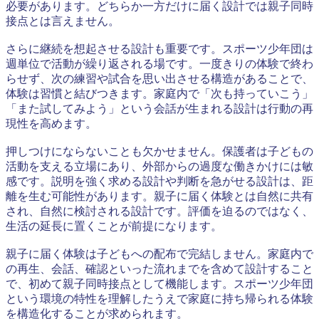
必要があります。どちらか一方だけに届く設計では親子同時
接点とは言えません。
さらに継続を想起させる設計も重要です。スポーツ少年団は
週単位で活動が繰り返される場です。一度きりの体験で終わ
らせず、次の練習や試合を思い出させる構造があることで、
体験は習慣と結びつきます。家庭内で「次も持っていこう」
「また試してみよう」という会話が生まれる設計は行動の再
現性を高めます。
押しつけにならないことも欠かせません。保護者は子どもの
活動を支える立場にあり、外部からの過度な働きかけには敏
感です。説明を強く求める設計や判断を急がせる設計は、距
離を生む可能性があります。親子に届く体験とは自然に共有
され、自然に検討される設計です。評価を迫るのではなく、
生活の延長に置くことが前提になります。
親子に届く体験は子どもへの配布で完結しません。家庭内で
の再生、会話、確認といった流れまでを含めて設計すること
で、初めて親子同時接点として機能します。スポーツ少年団
という環境の特性を理解したうえで家庭に持ち帰られる体験
を構造化することが求められます。