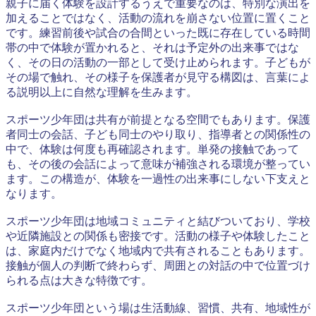
親子に届く体験を設計するうえで重要なのは、特別な演出を
加えることではなく、活動の流れを崩さない位置に置くこと
です。練習前後や試合の合間といった既に存在している時間
帯の中で体験が置かれると、それは予定外の出来事ではな
く、その日の活動の一部として受け止められます。子どもが
その場で触れ、その様子を保護者が見守る構図は、言葉によ
る説明以上に自然な理解を生みます。
スポーツ少年団は共有が前提となる空間でもあります。保護
者同士の会話、子ども同士のやり取り、指導者との関係性の
中で、体験は何度も再確認されます。単発の接触であって
も、その後の会話によって意味が補強される環境が整ってい
ます。この構造が、体験を一過性の出来事にしない下支えと
なります。
スポーツ少年団は地域コミュニティと結びついており、学校
や近隣施設との関係も密接です。活動の様子や体験したこと
は、家庭内だけでなく地域内で共有されることもあります。
接触が個人の判断で終わらず、周囲との対話の中で位置づけ
られる点は大きな特徴です。
スポーツ少年団という場は生活動線、習慣、共有、地域性が