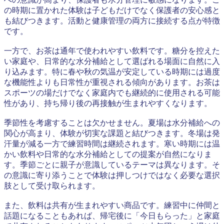
の時期に置かれた体験は子どもだけでなく保護者の安心感と
も結びつきます。活動と健康管理の両方に接続する点が特徴
です。
一方で、お茶は通年で使われやすい飲料です。糖分を控えた
い家庭や、日常的な水分補給として選ばれる場面に自然に入
り込みます。特に春や秋の気温が安定している時期には過度
な機能性よりも日常性が重視される傾向があります。お茶は
スポーツの場だけでなく家庭内でも継続的に使用される可能
性があり、持ち帰り後の再接触が生まれやすくなります。
季節性を考慮することは欠かせません。夏場は水分補給への
関心が高まり、体験が切実な課題と結びつきます。冬場は発
汗量が減る一方で練習時間は継続されます。寒い時期には温
かい飲料や日常的な水分補給としての提案が自然になりま
す。季節ごとに親子が意識しているテーマは異なります。そ
の意識に寄り添うことで体験は押しつけではなく必要な選択
肢として受け取られます。
また、飲料は共有が生まれやすい商品です。練習中に仲間と
話題になることもあれば、帰宅後に「今日もらった」と家庭