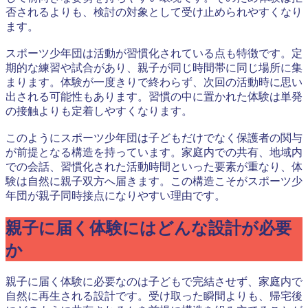
否されるよりも、検討の対象として受け止められやすくなり
ます。
スポーツ少年団は活動が習慣化されている点も特徴です。定
期的な練習や試合があり、親子が同じ時間帯に同じ場所に集
まります。体験が一度きりで終わらず、次回の活動時に思い
出される可能性もあります。習慣の中に置かれた体験は単発
の接触よりも定着しやすくなります。
このようにスポーツ少年団は子どもだけでなく保護者の関与
が前提となる構造を持っています。家庭内での共有、地域内
での会話、習慣化された活動時間といった要素が重なり、体
験は自然に親子双方へ届きます。この構造こそがスポーツ少
年団が親子同時接点になりやすい理由です。
親子に届く体験にはどんな設計が必要
か
親子に届く体験に必要なのは子どもで完結させず、家庭内で
自然に再生される設計です。受け取った瞬間よりも、帰宅後