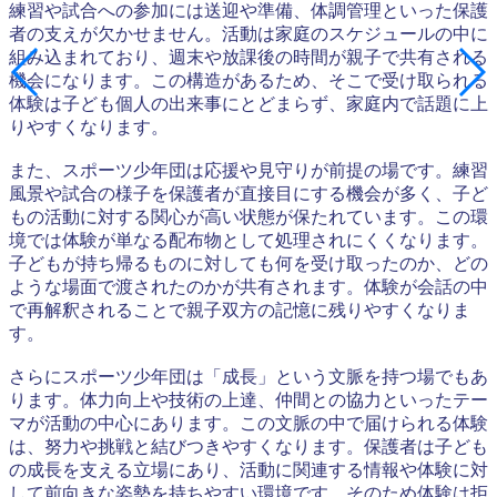
練習や試合への参加には送迎や準備、体調管理といった保護
者の支えが欠かせません。活動は家庭のスケジュールの中に
組み込まれており、週末や放課後の時間が親子で共有される
機会になります。この構造があるため、そこで受け取られる
体験は子ども個人の出来事にとどまらず、家庭内で話題に上
りやすくなります。
また、スポーツ少年団は応援や見守りが前提の場です。練習
風景や試合の様子を保護者が直接目にする機会が多く、子ど
もの活動に対する関心が高い状態が保たれています。この環
境では体験が単なる配布物として処理されにくくなります。
子どもが持ち帰るものに対しても何を受け取ったのか、どの
ような場面で渡されたのかが共有されます。体験が会話の中
で再解釈されることで親子双方の記憶に残りやすくなりま
す。
さらにスポーツ少年団は「成長」という文脈を持つ場でもあ
ります。体力向上や技術の上達、仲間との協力といったテー
マが活動の中心にあります。この文脈の中で届けられる体験
は、努力や挑戦と結びつきやすくなります。保護者は子ども
の成長を支える立場にあり、活動に関連する情報や体験に対
して前向きな姿勢を持ちやすい環境です。そのため体験は拒