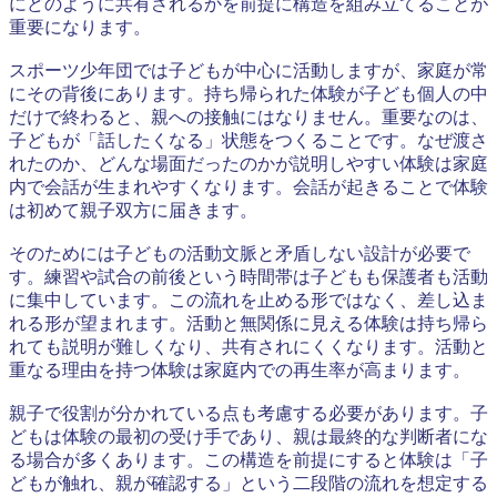
にどのように共有されるかを前提に構造を組み立てることが
重要になります。
スポーツ少年団では子どもが中心に活動しますが、家庭が常
にその背後にあります。持ち帰られた体験が子ども個人の中
だけで終わると、親への接触にはなりません。重要なのは、
子どもが「話したくなる」状態をつくることです。なぜ渡さ
れたのか、どんな場面だったのかが説明しやすい体験は家庭
内で会話が生まれやすくなります。会話が起きることで体験
は初めて親子双方に届きます。
そのためには子どもの活動文脈と矛盾しない設計が必要で
す。練習や試合の前後という時間帯は子どもも保護者も活動
に集中しています。この流れを止める形ではなく、差し込ま
れる形が望まれます。活動と無関係に見える体験は持ち帰ら
れても説明が難しくなり、共有されにくくなります。活動と
重なる理由を持つ体験は家庭内での再生率が高まります。
親子で役割が分かれている点も考慮する必要があります。子
どもは体験の最初の受け手であり、親は最終的な判断者にな
る場合が多くあります。この構造を前提にすると体験は「子
どもが触れ、親が確認する」という二段階の流れを想定する