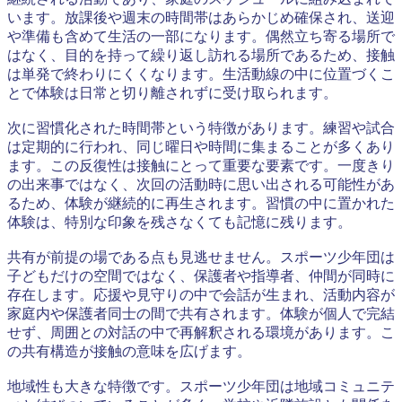
います。放課後や週末の時間帯はあらかじめ確保され、送迎
や準備も含めて生活の一部になります。偶然立ち寄る場所で
はなく、目的を持って繰り返し訪れる場所であるため、接触
は単発で終わりにくくなります。生活動線の中に位置づくこ
とで体験は日常と切り離されずに受け取られます。
次に習慣化された時間帯という特徴があります。練習や試合
は定期的に行われ、同じ曜日や時間に集まることが多くあり
ます。この反復性は接触にとって重要な要素です。一度きり
の出来事ではなく、次回の活動時に思い出される可能性があ
るため、体験が継続的に再生されます。習慣の中に置かれた
体験は、特別な印象を残さなくても記憶に残ります。
共有が前提の場である点も見逃せません。スポーツ少年団は
子どもだけの空間ではなく、保護者や指導者、仲間が同時に
存在します。応援や見守りの中で会話が生まれ、活動内容が
家庭内や保護者同士の間で共有されます。体験が個人で完結
せず、周囲との対話の中で再解釈される環境があります。こ
の共有構造が接触の意味を広げます。
地域性も大きな特徴です。スポーツ少年団は地域コミュニテ