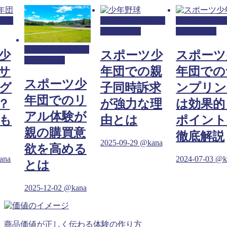
団サ
スポーツ少年団サ
スポーツ少年
ンプリング
ンプリング
スポーツ少年団サ
少
スポーツ少
スポーツ
ンプリング
サ
年団での親
年団での
スポーツ少
グ
子同時訴求
ンプリン
年団でのリ
？
が強力な理
は効果的
アル体験が
も
由とは
ポイント
親の購買意
徹底解説
2025-09-29
@kana
欲を高める
ana
2024-07-03
@k
とは
2025-12-02
@kana
商品価値が正しく伝わる体験の作り方