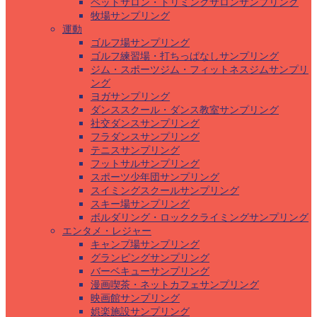
ペットサロン・トリミングサロンサンプリング
牧場サンプリング
運動
ゴルフ場サンプリング
ゴルフ練習場・打ちっぱなしサンプリング
ジム・スポーツジム・フィットネスジムサンプリ
ング
ヨガサンプリング
ダンススクール・ダンス教室サンプリング
社交ダンスサンプリング
フラダンスサンプリング
テニスサンプリング
フットサルサンプリング
スポーツ少年団サンプリング
スイミングスクールサンプリング
スキー場サンプリング
ボルダリング・ロッククライミングサンプリング
エンタメ・レジャー
キャンプ場サンプリング
グランピングサンプリング
バーベキューサンプリング
漫画喫茶・ネットカフェサンプリング
映画館サンプリング
娯楽施設サンプリング