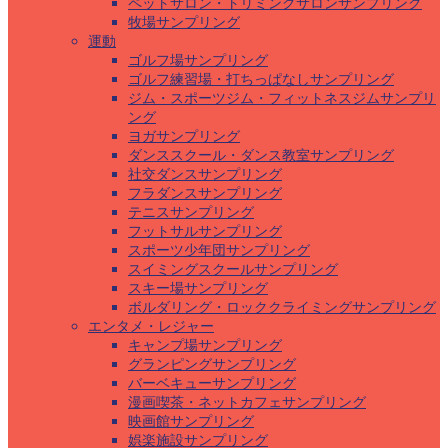
ペットサロン・トリミングサロンサンプリング
牧場サンプリング
運動
ゴルフ場サンプリング
ゴルフ練習場・打ちっぱなしサンプリング
ジム・スポーツジム・フィットネスジムサンプリ
ング
ヨガサンプリング
ダンススクール・ダンス教室サンプリング
社交ダンスサンプリング
フラダンスサンプリング
テニスサンプリング
フットサルサンプリング
スポーツ少年団サンプリング
スイミングスクールサンプリング
スキー場サンプリング
ボルダリング・ロッククライミングサンプリング
エンタメ・レジャー
キャンプ場サンプリング
グランピングサンプリング
バーベキューサンプリング
漫画喫茶・ネットカフェサンプリング
映画館サンプリング
娯楽施設サンプリング