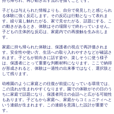
持ち帰られ、再び動き出す流れを描くことです。
子どもは与えられた情報よりも、自分で発見したと感じられ
る体験に強く反応します。その反応は行動となって表れま
す。繰り返し触れたがる、家で見せたがる、話題にする。こ
の動きがあるとき、体験はその場限りで終わっていません。
子どもの主体的な反応は、家庭内での再接触を生み出しま
す。
家庭に持ち帰られた体験は、保護者の視点で再評価されま
す。安全性や使い方、生活への取り入れやすさなどが確認さ
れます。子どもが前向きに話す姿や、楽しそうに使う様子
は、保護者にとって重要な判断材料になります。ここで納得
が形成されると、体験は一過性の出来事ではなく、選択肢と
して残ります。
幼稚園のように家庭との往復が前提になっている環境では、
この流れが生まれやすくなります。園での体験がその日のう
ちに家庭で話題になり、保護者同士の会話へと広がる可能性
もあります。子どもから家庭へ、家庭からコミュニティへと
いう連鎖が生まれます。この連鎖を意識した設計が重要で
す。