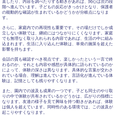
直したり、内容を調べたりする動きがあれば、関心は次の段
階へ進んでいます。子どもの反応がきっかけとなり、保護者
の能動的な確認が生まれているかどうかが分岐点になりま
す。
さらに、家庭内での再現性も重要です。その場だけでしか成
立しない体験では、継続にはつながりにくくなります。家庭
でも無理なく取り入れられる内容であれば、生活の中に組み
込まれます。生活に入り込んだ体験は、単発の施策を超えた
影響を持ちます。
会話の質も確認すべき視点です。楽しかったという一言で終
わるのか、それとも内容や感想が具体的に語られているのか
によって、体験の深さは異なります。具体的な言葉が交わさ
れている場合、理解は進んでいます。言語化が進んでいる体
験は、記憶としても残りやすくなります。
また、園内での波及も成果の一つです。子ども同士のやり取
りの中で体験が共有されているかどうかは、広がりの指標に
なります。友達の様子を見て興味を持つ動きがあれば、体験
は個人を超えています。同時性のある環境では、この波及が
起こりやすくなります。