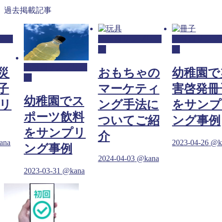
過去掲載記事
リン
幼稚園サンプリン
幼稚園サンプ
グ
グ
幼稚園サンプリン
災
おもちゃの
幼稚園で
グ
子
マーケティ
害啓発冊
幼稚園でス
リ
ング手法に
をサンプ
ポーツ飲料
ついてご紹
ング事例
をサンプリ
介
ana
2023-04-26
@k
ング事例
2024-04-03
@kana
2023-03-31
@kana