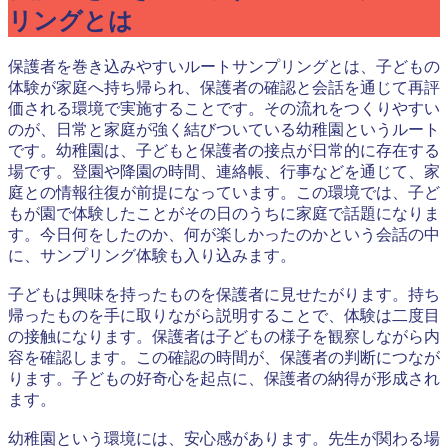
リングとは
保護者を巻き込みやすいルートサンプリングとは、子どもの
体験が家庭へ持ち帰られ、保護者の確認と会話を通じて再評
価される環境で実施することです。その流れをつくりやすい
のが、日常と家庭が強く結びついている幼稚園というルート
です。幼稚園は、子どもと保護者の接点が日常的に存在する
場です。登園や降園の時間、連絡帳、行事などを通じて、家
庭との情報往復が前提になっています。この環境では、子ど
もが園で体験したことがその日のうちに家庭で話題になりま
す。今日何をしたのか、何が楽しかったのかという会話の中
に、サンプリング体験も入り込みます。
子どもは興味を持ったものを保護者に見せたがります。持ち
帰ったものを手に取りながら説明することで、体験は二度目
の接触になります。保護者は子どもの様子を観察しながら内
容を確認します。この確認の時間が、保護者の判断につなが
ります。子どもの好奇心を起点に、保護者の納得が形成され
ます。
幼稚園という環境には、安心感があります。先生が関わる場