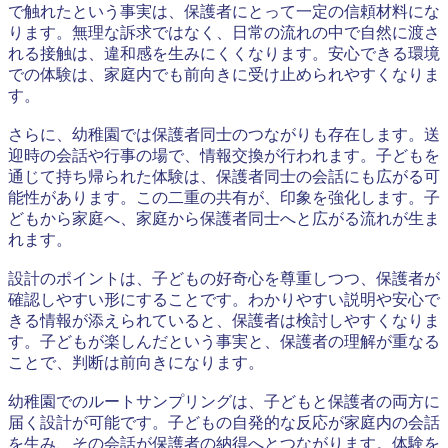
で触れたという事実は、保護者にとって一定の信頼材料にな
ります。無理な訴求ではなく、日常の流れの中で自然に渡さ
れる接触は、違和感を生みにくくなります。安心できる環境
での体験は、家庭内でも前向きに受け止められやすくなりま
す。
さらに、幼稚園では保護者同士のつながりも存在します。送
迎時の会話や行事の場で、情報交換が行われます。子どもを
通じて持ち帰られた体験は、保護者同士の会話にも広がる可
能性があります。この二重の共有が、印象を強化します。子
どもから家庭へ、家庭から保護者同士へと広がる流れが生ま
れます。
設計のポイントは、子どもの好奇心を尊重しつつ、保護者が
確認しやすい形にすることです。わかりやすい説明や安心で
きる情報が添えられていると、保護者は検討しやすくなりま
す。子どもが楽しんだという事実と、保護者の理解が重なる
ことで、判断は前向きになります。
幼稚園でのルートサンプリングは、子どもと保護者の両方に
届く設計が可能です。子どもの自発的な反応が家庭内の会話
を生み、その会話が保護者の納得へとつながります。体験を