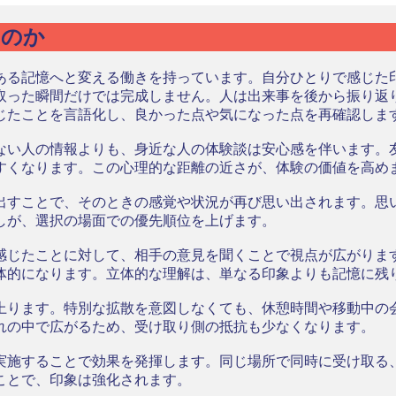
るのか
ある記憶へと変える働きを持っています。自分ひとりで感じた
取った瞬間だけでは完成しません。人は出来事を後から振り返
じたことを言語化し、良かった点や気になった点を再確認しま
ない人の情報よりも、身近な人の体験談は安心感を伴います。
すくなります。この心理的な距離の近さが、体験の価値を高め
出すことで、そのときの感覚や状況が再び思い出されます。思
しが、選択の場面での優先順位を上げます。
感じたことに対して、相手の意見を聞くことで視点が広がりま
体的になります。立体的な理解は、単なる印象よりも記憶に残
上ります。特別な拡散を意図しなくても、休憩時間や移動中の
れの中で広がるため、受け取り側の抵抗も少なくなります。
実施することで効果を発揮します。同じ場所で同時に受け取る
ことで、印象は強化されます。