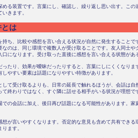
深める装置です。言葉にし、確認し、繰り返し思い出す。この
ていきます。
件とは
を持ち、比較や感想を言い合える状況が自然に発生することで
要なのは、同じ環境で複数人が受け取ることです。友人同士や
入口になります。受け取った直後に感想を言い合える状態があ
だったり、効果が曖昧だったりすると、言葉にしにくくなりま
有しやすい要素は話題になりやすい特徴があります。
として受け取るよりも、日常の延長で触れるほうが、会話は自
って終わりではなく、すぐ隣に話せる相手がいる状況が理想で
場での会話に加え、後日再び話題になる可能性があります。家
感想が言いやすくなります。否定的な意見も含めて共有できる
まります。