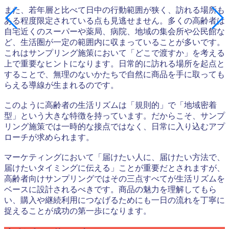
また、若年層と比べて日中の行動範囲が狭く、訪れる場所も
ある程度限定されている点も見逃せません。多くの高齢者は
自宅近くのスーパーや薬局、病院、地域の集会所や公民館な
ど、生活圏が一定の範囲内に収まっていることが多いです。
これはサンプリング施策において「どこで渡すか」を考える
上で重要なヒントになります。日常的に訪れる場所を起点と
することで、無理のないかたちで自然に商品を手に取っても
らえる導線が生まれるのです。
このように高齢者の生活リズムは「規則的」で「地域密着
型」という大きな特徴を持っています。だからこそ、サンプ
リング施策では一時的な接点ではなく、日常に入り込むアプ
ローチが求められます。
マーケティングにおいて「届けたい人に、届けたい方法で、
届けたいタイミングに伝える」ことが重要だとされますが、
高齢者向けサンプリングではその三点すべてが生活リズムを
ベースに設計されるべきです。商品の魅力を理解してもら
い、購入や継続利用につなげるためにも一日の流れを丁寧に
捉えることが成功の第一歩になります。