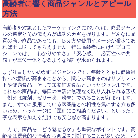
高齢者に響く商品ジャンルとアピール
方法
高齢者を対象としたマーケティングにおいては、商品ジャン
ルの選定とその伝え方が成功のカギを握ります。どんなに品
質の高い商品であっても、伝え方や使用イメージが曖昧であ
れば手に取ってもらえません。特に高齢者に向けたプロモー
ションでは、「わかりやすさ」「安心感」「必要性への共
感」が三位一体となるような設計が求められます。
まず注目したいのが商品ジャンルです。年齢とともに健康維
持への意識が高まることから、関心が高まるのはサプリメン
トや健康食品、そして栄養補助食品といったジャンルです。
これらの商品は、毎日の生活に無理なく取り入れられる形状
（例えば錠剤、ゼリー状、粉末）であることが好まれます。
また、すでに服用している医薬品との相性を気にする方も多
いため、パッケージに「医師にご相談ください」といった丁
寧な表示を加えるだけでも安心感が高まります。
一方で、商品を「どう魅せるか」も重要なポイントです。高
齢者は視覚的な情報から商品を判断することが多いため、パ