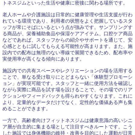
トネスジムといった生活や健康に密接に関わる場所です。
老人ホームや介護施設は日常的に健康管理や生活支援が行わ
れている環境であり、利用者の状態をよく把握しているスタ
ッフが常にそばにいるという点が強みです。サンプリングす
る商品が、栄養補助食品や保湿ケアアイテム、口腔ケア商品
などであれば、スタッフからの紹介やサポートを通じて、安
心感とともに試してもらえる可能性が高まります。また、施
設内での配布は無理のない導線で展開できるため、配布率や
実使用率が高くなる傾向にあります。
施設内での共有スペースやレクリエーションの場を活用する
ことで、単なる受け取りにとどまらない「体験型プロモーシ
ョン」が実現可能です。スタッフと一緒に使用方法を確認し
ながら実際に商品を試す場を設けることで、その場でのリア
クションやフィードバックも得られやすくなります。これに
より、定量的なデータだけでなく、定性的な価値ある声も集
めることができます。
一方で、高齢者向けフィットネスジムは健康意識の高いシニ
ア層が自主的に集まる場として注目すべきルートです。こう
した施設では身体機能の維持・改善を目的にした運動が日常