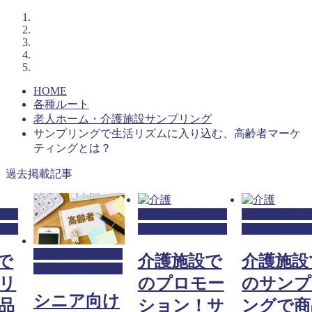
HOME
各種ルート
老人ホーム・介護施設サンプリング
サンプリングで生活リズムに入り込む、高齢者マーケ
ティングとは？
過去掲載記事
介護
老人ホーム・介護
老人ホーム・
ング
施設サンプリング
施設サンプリ
老人ホーム・介護
で
介護施設で
介護施設
施設サンプリング
リ
のプロモー
のサンプ
シニア向け
品
ション！サ
ングで商