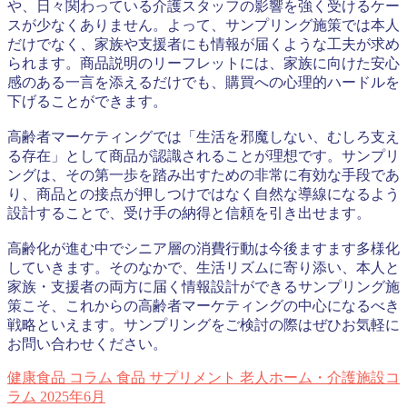
や、日々関わっている介護スタッフの影響を強く受けるケー
スが少なくありません。よって、サンプリング施策では本人
だけでなく、家族や支援者にも情報が届くような工夫が求め
られます。商品説明のリーフレットには、家族に向けた安心
感のある一言を添えるだけでも、購買への心理的ハードルを
下げることができます。
高齢者マーケティングでは「生活を邪魔しない、むしろ支え
る存在」として商品が認識されることが理想です。サンプリ
ングは、その第一歩を踏み出すための非常に有効な手段であ
り、商品との接点が押しつけではなく自然な導線になるよう
設計することで、受け手の納得と信頼を引き出せます。
高齢化が進む中でシニア層の消費行動は今後ますます多様化
していきます。そのなかで、生活リズムに寄り添い、本人と
家族・支援者の両方に届く情報設計ができるサンプリング施
策こそ、これからの高齢者マーケティングの中心になるべき
戦略といえます。サンプリングをご検討の際はぜひお気軽に
お問い合わせください。
健康食品
コラム
食品
サプリメント
老人ホーム・介護施設コ
ラム
2025年6月