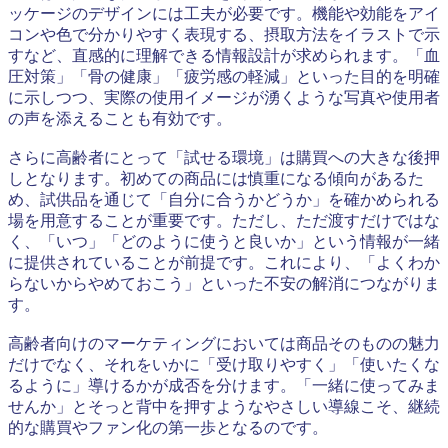
ッケージのデザインには工夫が必要です。機能や効能をアイ
コンや色で分かりやすく表現する、摂取方法をイラストで示
すなど、直感的に理解できる情報設計が求められます。「血
圧対策」「骨の健康」「疲労感の軽減」といった目的を明確
に示しつつ、実際の使用イメージが湧くような写真や使用者
の声を添えることも有効です。
さらに高齢者にとって「試せる環境」は購買への大きな後押
しとなります。初めての商品には慎重になる傾向があるた
め、試供品を通じて「自分に合うかどうか」を確かめられる
場を用意することが重要です。ただし、ただ渡すだけではな
く、「いつ」「どのように使うと良いか」という情報が一緒
に提供されていることが前提です。これにより、「よくわか
らないからやめておこう」といった不安の解消につながりま
す。
高齢者向けのマーケティングにおいては商品そのものの魅力
だけでなく、それをいかに「受け取りやすく」「使いたくな
るように」導けるかが成否を分けます。「一緒に使ってみま
せんか」とそっと背中を押すようなやさしい導線こそ、継続
的な購買やファン化の第一歩となるのです。