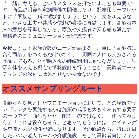
「一緒に考える」というスタンスを打ち出すことも重要で
す。商品説明会を家族同伴で開催したり、配布用リーフレッ
トに「家族と一緒に選びましょう」という一文を加えるな
ど、小さな工夫が共感や信頼の獲得に直結します。高齢者本
人の意思を尊重しながら、家族や支援者の安心感も満たす二
層構造のコミュニケーションが理想です。
今後ますます家族介護のニーズが高まる中、単に「高齢者に
合う商品」をつくるだけでなく、「周囲の人にも支持される
商品」であることが購入後の継続利用にもつながります。生
活全体を支える視点で情報設計を行うことが、高齢者マーケ
ティングの深化には欠かせない要素なのです。
オススメサンプリングルート
高齢者を対象としたプロモーションにおいて、どの場所でサ
ンプリングを実施するかは施策の成果を大きく左右する要素
の一つです。商品をただ「配る」のではなく、「使ってみよ
う」「これは役立ちそう」と思ってもらうには、タイミング
や空間との親和性が鍵になります。その観点から、特に注目
したいのが老人ホームや介護施設、そして高齢者向けフィッ