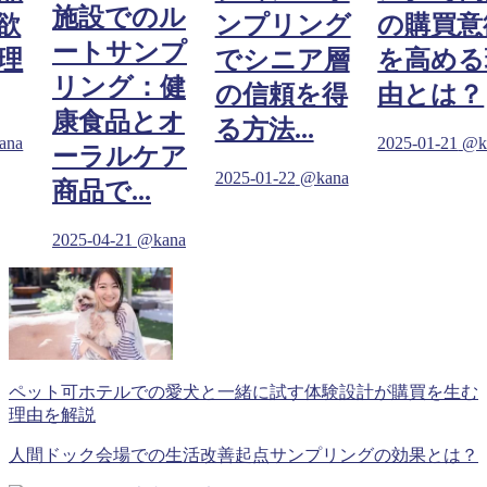
施設でのル
欲
ンプリング
の購買意
ートサンプ
理
でシニア層
を高める
リング：健
の信頼を得
由とは？
康食品とオ
る方法...
ana
2025-01-21
@k
ーラルケア
2025-01-22
@kana
商品で...
2025-04-21
@kana
ペット可ホテルでの愛犬と一緒に試す体験設計が購買を生む
理由を解説
人間ドック会場での生活改善起点サンプリングの効果とは？