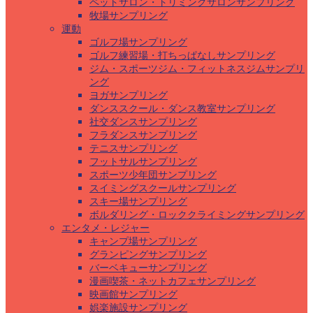
ペットサロン・トリミングサロンサンプリング
牧場サンプリング
運動
ゴルフ場サンプリング
ゴルフ練習場・打ちっぱなしサンプリング
ジム・スポーツジム・フィットネスジムサンプリ
ング
ヨガサンプリング
ダンススクール・ダンス教室サンプリング
社交ダンスサンプリング
フラダンスサンプリング
テニスサンプリング
フットサルサンプリング
スポーツ少年団サンプリング
スイミングスクールサンプリング
スキー場サンプリング
ボルダリング・ロッククライミングサンプリング
エンタメ・レジャー
キャンプ場サンプリング
グランピングサンプリング
バーベキューサンプリング
漫画喫茶・ネットカフェサンプリング
映画館サンプリング
娯楽施設サンプリング