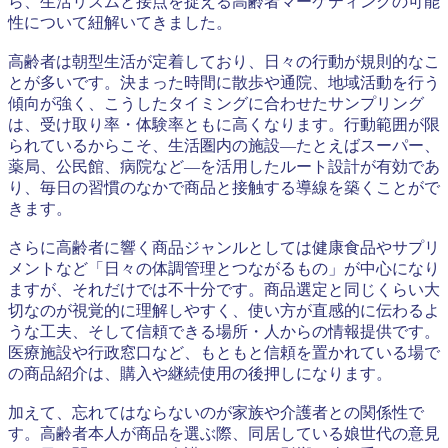
ら、生活リズムと接点を捉える高齢者マーケティングの可能
性について紐解いてきました。
高齢者は朝型生活が定着しており、日々の行動が規則的なこ
とが多いです。決まった時間に散歩や通院、地域活動を行う
傾向が強く、こうしたタイミングに合わせたサンプリング
は、受け取り率・体験率ともに高くなります。行動範囲が限
られているからこそ、生活圏内の施設—たとえばスーパー、
薬局、公民館、病院など—を活用したルート設計が有効であ
り、毎日の習慣のなかで商品と接触する導線を築くことがで
きます。
さらに高齢者に響く商品ジャンルとしては健康食品やサプリ
メントなど「日々の体調管理とつながるもの」が中心になり
ますが、それだけでは不十分です。商品選定と同じくらい大
切なのが視覚的に理解しやすく、使い方が直感的に伝わるよ
うな工夫、そして信頼できる場所・人からの情報提供です。
医療施設や行政窓口など、もともと信頼を置かれている場で
の商品紹介は、購入や継続使用の後押しになります。
加えて、忘れてはならないのが家族や介護者との関係性で
す。高齢者本人が商品を選ぶ際、同居している娘世代の意見