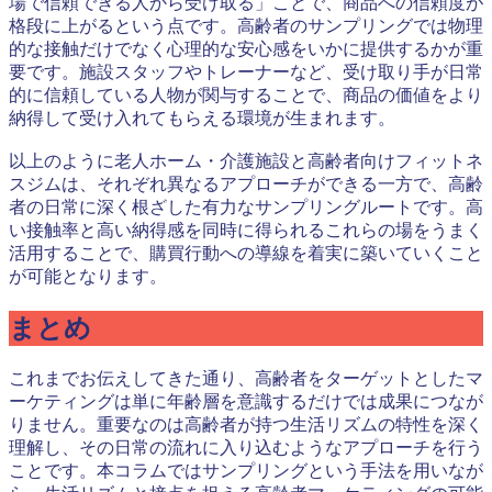
場で信頼できる人から受け取る」ことで、商品への信頼度が
格段に上がるという点です。高齢者のサンプリングでは物理
的な接触だけでなく心理的な安心感をいかに提供するかが重
要です。施設スタッフやトレーナーなど、受け取り手が日常
的に信頼している人物が関与することで、商品の価値をより
納得して受け入れてもらえる環境が生まれます。
以上のように老人ホーム・介護施設と高齢者向けフィットネ
スジムは、それぞれ異なるアプローチができる一方で、高齢
者の日常に深く根ざした有力なサンプリングルートです。高
い接触率と高い納得感を同時に得られるこれらの場をうまく
活用することで、購買行動への導線を着実に築いていくこと
が可能となります。
まとめ
これまでお伝えしてきた通り、高齢者をターゲットとしたマ
ーケティングは単に年齢層を意識するだけでは成果につなが
りません。重要なのは高齢者が持つ生活リズムの特性を深く
理解し、その日常の流れに入り込むようなアプローチを行う
ことです。本コラムではサンプリングという手法を用いなが