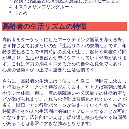
家族・介護者との関係性を意識したプロモーション
オススメサンプリングルート
まとめ
高齢者の生活リズムの特徴
高齢者をターゲットにしたマーケティング施策を考える際、
まず押さえておきたいのが「生活リズムの規則性」です。年
齢を重ねることで体内時計の変化が生じ、起床や就寝の時間
が早まり、生活が自然と朝型にシフトしていく傾向がありま
す。これは体力の消耗を抑えるための自然な変化でもあり、
心身の健康を保つ上でも重要な生活習慣です。
さらに、高齢者の生活には「決まった曜日・時間帯に決まっ
た行動をとる」という特徴があります。たとえば毎朝の散歩
やラジオ体操、週に一度の病院通いや公民館での体操教室な
どが挙げられます。これらの活動は習慣化されていることが
多く、曜日ごとに行動パターンが決まっているため、特定の
時間帯にその人の生活圏に的確にアプローチすることが可能
になります。広告的にいえば、繰り返し接点を持てる時間帯
があることは非常に大きな強みとなります。