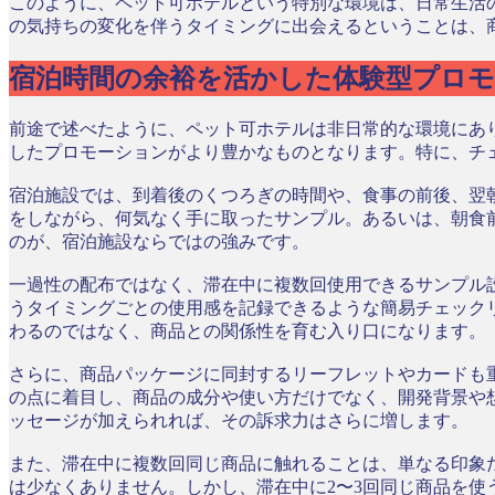
このように、ペット可ホテルという特別な環境は、日常生活
の気持ちの変化を伴うタイミングに出会えるということは、
宿泊時間の余裕を活かした体験型プロ
前途で述べたように、ペット可ホテルは非日常的な環境にあ
したプロモーションがより豊かなものとなります。特に、チ
宿泊施設では、到着後のくつろぎの時間や、食事の前後、翌
をしながら、何気なく手に取ったサンプル。あるいは、朝食
のが、宿泊施設ならではの強みです。
一過性の配布ではなく、滞在中に複数回使用できるサンプル
うタイミングごとの使用感を記録できるような簡易チェック
わるのではなく、商品との関係性を育む入り口になります。
さらに、商品パッケージに同封するリーフレットやカードも
の点に着目し、商品の成分や使い方だけでなく、開発背景や
ッセージが加えられれば、その訴求力はさらに増します。
また、滞在中に複数回同じ商品に触れることは、単なる印象
は少なくありません。しかし、滞在中に2〜3回同じ商品を