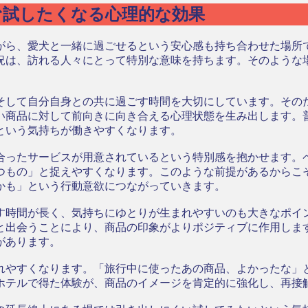
む試したくなる心理的な効果
がら、愛犬と一緒に過ごせるという安心感も持ち合わせた場所
況は、訪れる人々にとって特別な意味を持ちます。そのような
そして自分自身との共に過ごす時間を大切にしています。その
い商品に対して前向きに向き合える心理状態を生み出します。
という気持ちが働きやすくなります。
合ったサービスが用意されているという特別感を抱かせます。
つもの」と捉えやすくなります。このような前提があるからこ
かも」という行動意欲につながっていきます。
す時間が長く、気持ちにゆとりが生まれやすいのも大きなポイ
と出会うことにより、商品の印象がよりポジティブに作用しま
があります。
れやすくなります。「旅行中に使ったあの商品、よかったな」
ホテルで得た体験が、商品のイメージを肯定的に強化し、再接