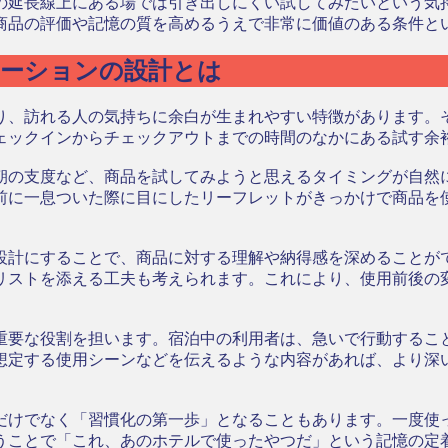
の延長線上にある場では引き出しにくい試してみたいという気
商品の評価や記憶の質を高めるうえで非常に価値のある条件と
モーションの設計とは
り、訪れる人の気持ちに余白が生まれやすい特徴があります。
ェックインからチェックアウトまでの時間のなかにある試す余
朝の支度など、商品を試してみようと思えるタイミングが自然
前に一息ついた際に目にしたリーフレットがきっかけで商品を
設計にすることで、商品に対する理解や納得感を深めることが
リストを添える工夫も考えられます。これにより、使用前後の
重要な役割を担います。宿泊中の利用者は、急いで行動するこ
想定する使用シーンなどを伝えるような内容があれば、より深
だけでなく「習慣化の第一歩」となることもあります。一度使
使うことで「これ、あのホテルで使ったやつだ」という記憶の定