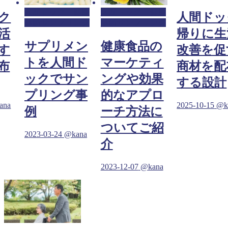
人間ドック・健康
人間ドック・健康
ク
人間ドッ
診断サンプリング
診断サンプリング
活
帰りに生
サプリメン
健康食品の
す
改善を促
トを人間ド
マーケティ
布
商材を配
ックでサン
ングや効果
する設計
プリング事
的なアプロ
ana
2025-10-15
@k
例
ーチ方法に
ついてご紹
2023-03-24
@kana
介
2023-12-07
@kana