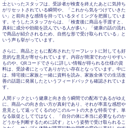
士といったスタッフは、受診者が検査を終えたあとに気持ち
がリセットされている瞬間や、「これから気をつけていきた
い」と前向きな感情を持っているタイミングを把握していま
す。そうしたスタッフからは、「検査後に商品を手渡すと、
真剣に成分や効能を読んでいる人が多い」「健康の話の流れ
で商品が紹介されるため、自然な形で受け取られている」と
いう声も挙がっています。
さらに、商品とともに配布されたリーフレットに対しても好
意的な意見が寄せられています。内容が簡潔でわかりやすい
ものや、QRコードでさらに詳しい情報が得られる仕様の資
料は、受診者にとってありがたい存在となっています。中に
は、帰宅後に家族と一緒に資料を読み、家族全体での生活改
善の話題に発展したというフィードバックも確認されていま
す。
人間ドックという健康と向き合う瞬間での配布であるがゆえ
に、商品への向き合い方が真剣であり、それが率直な感想や
意見として返ってくるのがこのルートの大きな特長です。単
なる販促としてではなく、「自分の体に本当に必要なものか
どうかを判断するために試す」という姿勢で受け取られるこ