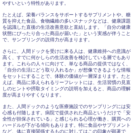
やすいという特性があります。
たとえば、栄養バランスをサポートするサプリメントや、糖
質を抑えた食品、食物繊維の多いスナックなどは、健康課題
を認識した直後の生活改善意欲と直結します。「自分の健康
状態にぴったり合った商品が届いた」という実感が伴うこと
で、サンプリングの説得力が高まります。
さらに、人間ドックを受けに来る人は、健康維持への意識が
高く、すでに何かしらの生活改善を検討している層でもあり
ます。これらの人々に向けて、単なる商品の提供ではなく、
「自分の生活にどう取り入れるか」が想像できるような情報
をセットにすることで、体験の価値が一層深まります。たと
えば、商品に添えられるリーフレットには、生活習慣の見直
しのヒントや摂取タイミングの説明を加えると、商品の理解
度が高まりやすくなります。
また、人間ドックのような医療施設でのサンプリングには安
心感も付随します。病院で提供された商品というだけで「安
全性が担保されている」と感じられる心理が働き、購買への
ハードルが下がる傾向もあります。特に食品やサプリメント
など、体に直接関係するものに対してはこの印象が顕著で