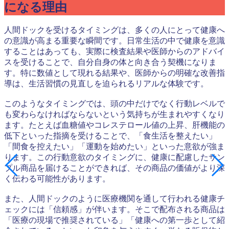
になる理由
人間ドックを受けるタイミングは、多くの人にとって健康へ
の意識が高まる重要な瞬間です。日常生活の中で健康を意識
することはあっても、実際に検査結果や医師からのアドバイ
スを受けることで、自分自身の体と向き合う契機になりま
す。特に数値として現れる結果や、医師からの明確な改善指
導は、生活習慣の見直しを迫られるリアルな体験です。
このようなタイミングでは、頭の中だけでなく行動レベルで
も変わらなければならないという気持ちが生まれやすくなり
ます。たとえば血糖値やコレステロール値の上昇、肝機能の
低下といった指摘を受けることで、「食生活を整えたい」
「間食を控えたい」「運動を始めたい」といった意欲が強ま
ります。この行動意欲のタイミングに、健康に配慮したサン
プル商品を届けることができれば、その商品の価値がより深
く伝わる可能性があります。
また、人間ドックのように医療機関を通して行われる健康チ
ェックには「信頼感」が伴います。そこで配布される商品は
「医療の現場で推奨されている」「健康への第一歩として紹