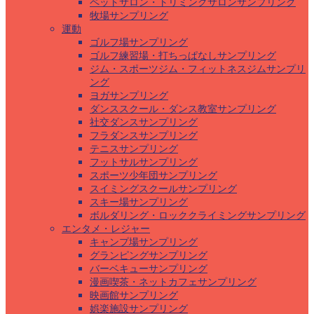
ペットサロン・トリミングサロンサンプリング
牧場サンプリング
運動
ゴルフ場サンプリング
ゴルフ練習場・打ちっぱなしサンプリング
ジム・スポーツジム・フィットネスジムサンプリ
ング
ヨガサンプリング
ダンススクール・ダンス教室サンプリング
社交ダンスサンプリング
フラダンスサンプリング
テニスサンプリング
フットサルサンプリング
スポーツ少年団サンプリング
スイミングスクールサンプリング
スキー場サンプリング
ボルダリング・ロッククライミングサンプリング
エンタメ・レジャー
キャンプ場サンプリング
グランピングサンプリング
バーベキューサンプリング
漫画喫茶・ネットカフェサンプリング
映画館サンプリング
娯楽施設サンプリング