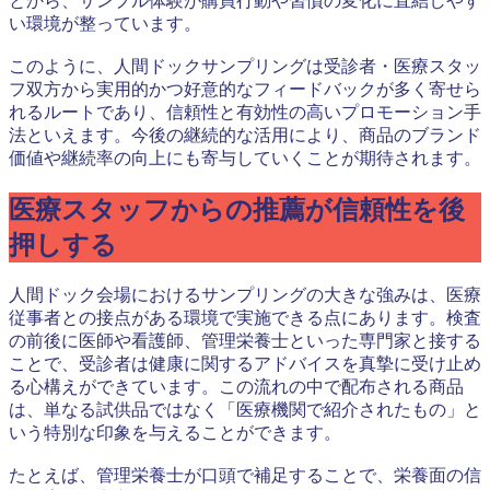
とから、サンプル体験が購買行動や習慣の変化に直結しやす
い環境が整っています。
このように、人間ドックサンプリングは受診者・医療スタッ
フ双方から実用的かつ好意的なフィードバックが多く寄せら
れるルートであり、信頼性と有効性の高いプロモーション手
法といえます。今後の継続的な活用により、商品のブランド
価値や継続率の向上にも寄与していくことが期待されます。
医療スタッフからの推薦が信頼性を後
押しする
人間ドック会場におけるサンプリングの大きな強みは、医療
従事者との接点がある環境で実施できる点にあります。検査
の前後に医師や看護師、管理栄養士といった専門家と接する
ことで、受診者は健康に関するアドバイスを真摯に受け止め
る心構えができています。この流れの中で配布される商品
は、単なる試供品ではなく「医療機関で紹介されたもの」と
いう特別な印象を与えることができます。
たとえば、管理栄養士が口頭で補足することで、栄養面の信