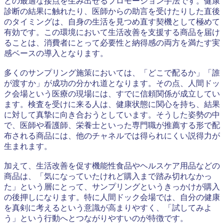
との最適な接点を生み出せるプロモーション手法です。健康
診断の結果に触れたり、医師からの助言を受けたりした直後
のタイミングは、自身の生活を見つめ直す契機として極めて
有効です。この環境において生活改善を支援する商品を届け
ることは、消費者にとって必要性と納得感の両方を満たす実
感ベースの導入となります。
多くのサンプリング施策においては、「どこで配るか」「誰
が渡すか」が成功の分かれ道となります。その点、人間ドッ
ク会場という医療の現場には、すでに信頼関係が成立してい
ます。検査を受けに来る人は、健康状態に関心を持ち、結果
に対して真摯に向き合おうとしています。そうした姿勢の中
で、医師や看護師、栄養士といった専門職が推薦する形で配
布される商品には、他のチャネルでは得られにくい説得力が
生まれます。
加えて、生活改善を促す機能性食品やヘルスケア用品などの
商品は、「気になっていたけれど購入まで踏み切れなかっ
た」という層にとって、サンプリングというきっかけが購入
の後押しになります。特に人間ドック会場では、自分の健康
を真剣に考えるという意識が高まりやすく、「試してみよ
う」という行動へとつながりやすいのが特徴です。