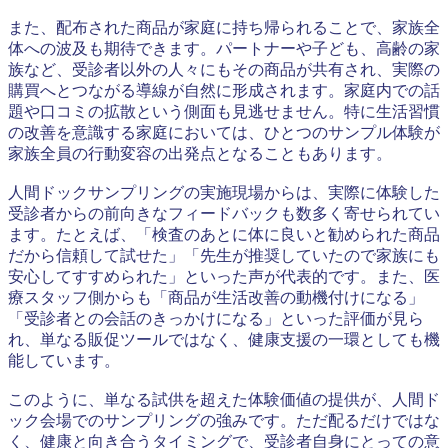
また、配布された商品が家庭に持ち帰られることで、家族全
体への波及も期待できます。パートナーや子ども、高齢の家
族など、受診者以外の人々にもその商品が共有され、実際の
購買へとつながる導線が自然に形成されます。家庭内での話
題や口コミの拡散という側面も見逃せません。特に生活習慣
の改善を意識する家庭においては、ひとつのサンプル体験が
家族全員の行動変容の出発点となることもあります。
人間ドックサンプリングの実施現場からは、実際に体験した
受診者からの前向きなフィードバックも数多く寄せられてい
ます。たとえば、「検査のあとに体に良いと勧められた商品
だから信頼して試せた」「先生が推奨していたので家族にも
安心してすすめられた」といった声が代表的です。また、医
療スタッフ側からも「商品が生活改善の動機付けになる」
「受診者との会話のきっかけになる」といった評価が見ら
れ、単なる販促ツールではなく、健康支援の一環としても機
能しています。
このように、単なる試供を超えた体験価値の提供が、人間ド
ック会場でのサンプリングの強みです。ただ配るだけではな
く、健康と向き合うタイミングで、受診者自身にとっての意