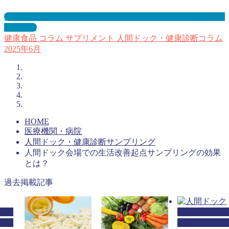
人間ドック・健康診断サンプリングとは？メリット３選と事
例を紹介
健康食品
コラム
サプリメント
人間ドック・健康診断コラム
2025年6月
HOME
医療機関・病院
人間ドック・健康診断サンプリング
人間ドック会場での生活改善起点サンプリングの効果
とは？
過去掲載記事
健康
人間ドック・
ング
診断サンプリ