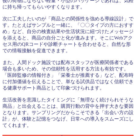
後の荷物にならない軽量・小型のパッケージであれば、気軽
に持ち帰ってもらいやすくなります。
次に工夫したいのが「商品との関係性を強める導線設計」で
す。たとえばサンプルと一緒に、「〇〇タイプの方におすす
め」など、自分の検査結果や生活状況に紐づけたメッセージ
を添えると、商品の自分ごと化が進みます。そこにWebアク
セス用のQRコードや診断チャートを合わせると、自然な形
での情報接触を促進できます。
また、人間ドック施設では配布スタッフが医療関係者である
場合も多いため、その信頼性を活用する方法も有効です。
「医師監修の情報付き」「栄養士が推薦する」など、配布時
に付加価値を伝えることで、単なる試供品ではなく信頼でき
る健康サポート商品として印象づけられます。
生活改善を意識したタイミングに「無理なく続けられそうな
商品」と出会えることは、購買行動の背中を押す大きな要因
となります。サンプリングだからこそできる「出会い方の設
計」が、体験と記憶をつなげ、日常への導入をスムーズにし
てくれます。