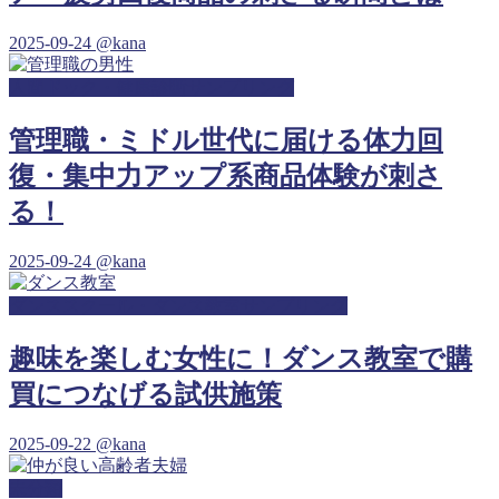
2025-09-24
@kana
人間ドック・健康診断サンプリング
管理職・ミドル世代に届ける体力回
復・集中力アップ系商品体験が刺さ
る！
2025-09-24
@kana
ダンススクール・ダンス教室サンプリング
趣味を楽しむ女性に！ダンス教室で購
買につなげる試供施策
2025-09-22
@kana
未分類