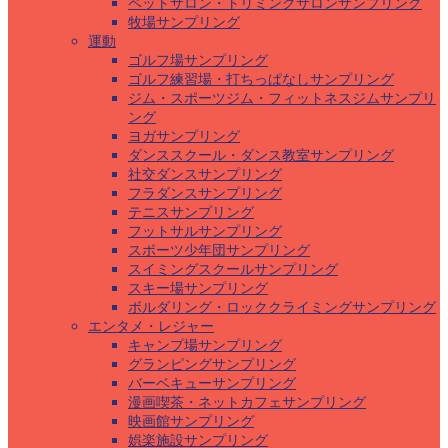
ペットサロン・トリミングサロンサンプリング
牧場サンプリング
運動
ゴルフ場サンプリング
ゴルフ練習場・打ちっぱなしサンプリング
ジム・スポーツジム・フィットネスジムサンプリ
ング
ヨガサンプリング
ダンススクール・ダンス教室サンプリング
社交ダンスサンプリング
フラダンスサンプリング
テニスサンプリング
フットサルサンプリング
スポーツ少年団サンプリング
スイミングスクールサンプリング
スキー場サンプリング
ボルダリング・ロッククライミングサンプリング
エンタメ・レジャー
キャンプ場サンプリング
グランピングサンプリング
バーベキューサンプリング
漫画喫茶・ネットカフェサンプリング
映画館サンプリング
娯楽施設サンプリング