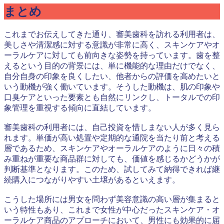
まとめ
これまでお伝えしてきた通り、審美歯科を訪れる利用者は、
美しさや清潔感に対する意識が非常に高く、スキンケアやオ
ーラルケアに対しても前向きな姿勢を持っています。歯を整
えるという目的の背景には、単に機能的な理由だけでなく、
自分自身の印象を良くしたい、他者からの評価を高めたいと
いう動機が強く働いています。そうした動機は、肌の印象や
口臭ケアといった要素とも自然にリンクし、トータルでの印
象管理を重視する傾向に直結しています。
審美歯科の利用者には、自己投資を惜しまない人が多く見ら
れます。単価が高い処置や定期的な通院を当たり前と考える
層であるため、スキンケアやオーラルケアのように日々の積
み重ねが重要な商品群に対しても、価値を感じるかどうかが
判断基準となります。このため、試してみて納得できれば継
続購入につながりやすい土壌があるといえます。
こうした場所には男女を問わず美容意識の高い層が集まると
いう特性もあり、これまで女性が中心だったスキンケア・オ
ーラルケア商品のアプローチにおいて、男性にも効果的に届