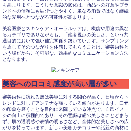
も高まります。こうした意識の変化は、商品への好意やブラ
ンドへの信頼にも結びつきやすく、単なる消費ではなく継続
的な愛用へとつながる可能性が高まります。
美容医療とスキンケア・オーラルケアは、機能や用途の異な
るカテゴリでありながらも、「他者視点の美しさ」という共
通目的において強い補完関係を築いています。サンプリング
を通じてそのつながりを体感してもらうことは、審美歯科と
いう場だからこそ可能な、効果的なコミュニケーション方法
となります。
美容への口コミ感度が高い層が多い
審美歯科に訪れる層は美容に対する関心が高く、日頃からト
レンドに対してアンテナを張っている傾向があります。口元
の印象を磨くことを目的に来院している時点で、自己イメー
ジの向上に積極的であり、その意識は歯の美しさにとどまら
ず、肌の透明感や表情の明るさなど、全体的な美しさへの広
がりを持っています。新しい美容カテゴリーや話題の商材に