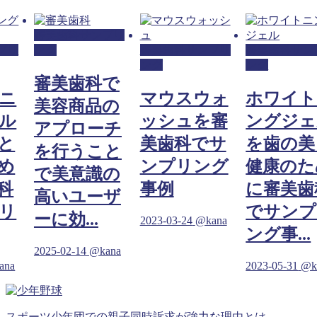
審美歯科サンプリ
プリ
ング
審美歯科サンプリ
審美歯科サン
ング
ング
審美歯科で
ニ
マウスウォ
ホワイト
美容商品の
ル
ッシュを審
ングジェ
アプローチ
と
美歯科でサ
を歯の美
を行うこと
め
ンプリング
健康のた
で美意識の
科
事例
に審美歯
高いユーザ
リ
でサンプ
ーに効...
2023-03-24
@kana
ング事...
2025-02-14
@kana
ana
2023-05-31
@k
スポーツ少年団での親子同時訴求が強力な理由とは