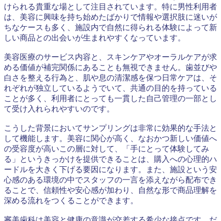
けられる貴重な場として注目されています。特に男性利用者
は、美容に興味を持ち始めたばかりで情報や選択肢に迷いが
ちなケースも多く、施設内で自然に得られる体験によって新
しい商品との出会いが生まれやすくなっています。
美容医療のサービス内容と、スキンケアやオーラルケアが求
める価値が補完関係にあることも無視できません。歯並びや
白さを整える行為と、肌や息の清潔感を保つ日常ケアは、そ
れぞれが独立しているようでいて、共通の目的を持っている
ことが多く、利用者にとっても一貫した自己管理の一部とし
て受け入れられやすいのです。
こうした背景においてサンプリングは非常に効果的な手法と
して機能します。美容に関心が高く、なおかつ新しい価値へ
の受容度が高いこの層に対して、「手にとって体験してみ
る」というきっかけを提供できることは、購入への心理的ハ
ードルを大きく下げる要因になります。また、施設という安
心感のある環境の中でスタッフの一言を添えながら配布でき
ることで、信頼性や安心感が加わり、自然な形で商品理解を
深める流れをつくることができます。
審美歯科は美容と健康の意識が交差する希少な接点です。だ