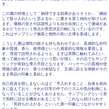
す。
この層の特徴として「納得できる効果がありそうか」「継続
して取り入れたいと思えるか」に重きを置く傾向が挙げられ
ます。価格の安さや話題性よりも自分自身にとって価値があ
るかどうかという視点が意思決定の軸になっているのです。
これはサンプリング施策と相性の良い土壌を形成します。
こうした層は感性の鋭さも持ち合わせており、直感的な好印
象や質感、香り、使用感といった感覚的な情報を重視しま
す。理屈で説明されるよりも、まずは実際に触れてみたい、
使って確かめてみたいという思いが強く、その点でもサンプ
リングが有効な導入手段となります。パッケージの質感や使
用後の肌ざわり、香りの余韻など、五感に訴える体験がその
まま商品の印象と直結します。
自己投資を惜しまない人ほど「手入れすること」自体を前向
きに捉えており、それが日常の中でのリズムや気分転換にも
なっていることが少なくありません。サンプリングという形
で気軽に試せる機会があることで、「これなら続けられそ
う」「気持ちが上がる」といった第一印象につながりやすく