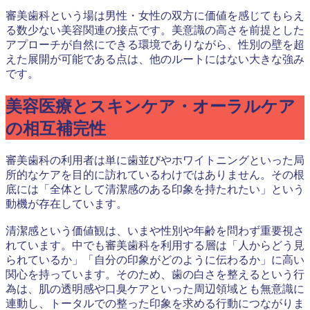
審美歯科という場は男性・女性の双方に価値を感じてもらえ
る数少ない美容関連の接点です。美意識の高さを前提とした
アプローチが自然にできる環境でありながら、性別の壁を超
えた展開が可能である点は、他のルートにはない大きな強み
です。
美容医療とスキンケア・オーラルケア
の相互補完性
審美歯科の利用者は単に歯並びやホワイトニングといった局
所的なケアを目的に訪れているわけではありません。その根
底には「全体として清潔感のある印象を持たれたい」という
動機が存在しています。
清潔感という価値観は、いまや性別や年齢を問わず重要視さ
れています。中でも審美歯科を利用する層は「人からどう見
られているか」「自分の印象がどのように伝わるか」に高い
関心を持っています。そのため、歯の白さを整えるという行
為は、肌の透明感や口臭ケアといった周辺領域とも無意識に
連動し、トータルでの整った印象を求める行動につながりま