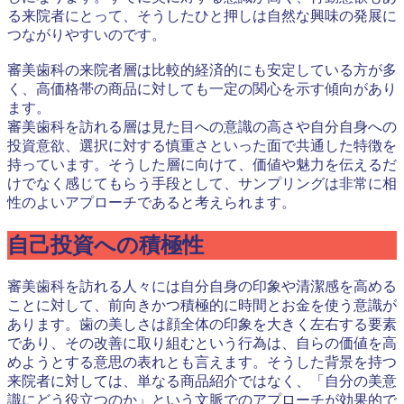
る来院者にとって、そうしたひと押しは自然な興味の発展に
つながりやすいのです。
審美歯科の来院者層は比較的経済的にも安定している方が多
く、高価格帯の商品に対しても一定の関心を示す傾向があり
ます。
審美歯科を訪れる層は見た目への意識の高さや自分自身への
投資意欲、選択に対する慎重さといった面で共通した特徴を
持っています。そうした層に向けて、価値や魅力を伝えるだ
けでなく感じてもらう手段として、サンプリングは非常に相
性のよいアプローチであると考えられます。
自己投資への積極性
審美歯科を訪れる人々には自分自身の印象や清潔感を高める
ことに対して、前向きかつ積極的に時間とお金を使う意識が
あります。歯の美しさは顔全体の印象を大きく左右する要素
であり、その改善に取り組むという行為は、自らの価値を高
めようとする意思の表れとも言えます。そうした背景を持つ
来院者に対しては、単なる商品紹介ではなく、「自分の美意
識にどう役立つのか」という文脈でのアプローチが効果的で