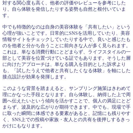
対する関心度も高く、他者の評価やレビューを参考にした
り、自ら体験を発信したりする姿勢も自然と根付いていま
す。
中でも特徴的なのは自身の美容体験を「共有したい」という
心理が強いことです。日常的にSNSを活用していたり、美容
情報サイトをチェックしていたりする中で、良いと感じたも
のを他者と分かち合うことに前向きな人が多く見られます。
これは、単なる消費行動にとどまらず、ライフスタイルの一
部として美容を位置づけている証でもあります。そうした層
に向けたアプローチは、単なる購入を目的とした訴求より
も、「試したうえで他者と共有したくなる体験」を軸にした
接点設計が効果を発揮します。
このような背景を踏まえると、サンプリング施策はきわめて
理にかなった手段となります。自ら体験し、納得した上で周
囲へ伝えたいという傾向を活かすことで、個人の満足にとど
まらず、波及的な広がりが期待できます。中でも、現場で手
に取った瞬間に体感できる要素があると、記憶にも残りやす
く、SNS上での投稿や家族・友人との共有を後押しするきっ
かけにもなります。