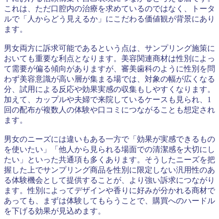
これは、ただ口腔内の治療を求めているのではなく、トータ
ルで「人からどう見えるか」にこだわる価値観が背景にあり
ます。
男女両方に訴求可能であるという点は、サンプリング施策に
おいても重要な利点となります。美容関連商材は性別によっ
て需要が偏る傾向がありますが、審美歯科のように性別を問
わず美容意識が高い層が集まる場では、対象の幅が広くなる
分、試用による反応や効果実感の収集もしやすくなります。
加えて、カップルや夫婦で来院しているケースも見られ、1
回の配布が複数人の体験や口コミにつながることも想定され
ます。
男女のニーズには違いもある一方で「効果が実感できるもの
を使いたい」「他人から見られる場面での清潔感を大切にし
たい」といった共通項も多くあります。そうしたニーズを把
握した上でサンプリング商品を性別に限定しない汎用性のあ
る体験機会として提供することが、より強い訴求につながり
ます。性別によってデザインや香りに好みが分かれる商材で
あっても、まずは体験してもらうことで、購買へのハードル
を下げる効果が見込めます。