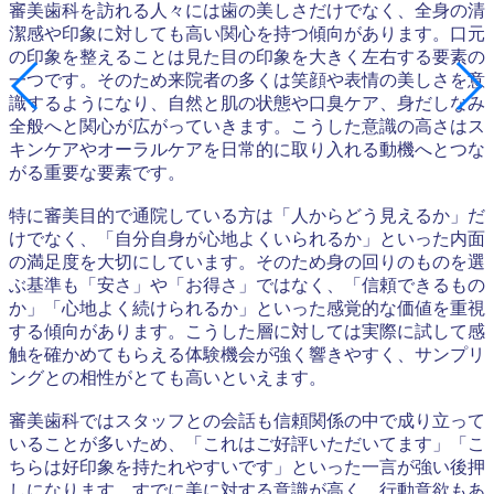
審美歯科を訪れる人々には歯の美しさだけでなく、全身の清
潔感や印象に対しても高い関心を持つ傾向があります。口元
の印象を整えることは見た目の印象を大きく左右する要素の
一つです。そのため来院者の多くは笑顔や表情の美しさを意
識するようになり、自然と肌の状態や口臭ケア、身だしなみ
全般へと関心が広がっていきます。こうした意識の高さはス
キンケアやオーラルケアを日常的に取り入れる動機へとつな
がる重要な要素です。
特に審美目的で通院している方は「人からどう見えるか」だ
けでなく、「自分自身が心地よくいられるか」といった内面
の満足度を大切にしています。そのため身の回りのものを選
ぶ基準も「安さ」や「お得さ」ではなく、「信頼できるもの
か」「心地よく続けられるか」といった感覚的な価値を重視
する傾向があります。こうした層に対しては実際に試して感
触を確かめてもらえる体験機会が強く響きやすく、サンプリ
ングとの相性がとても高いといえます。
審美歯科ではスタッフとの会話も信頼関係の中で成り立って
いることが多いため、「これはご好評いただいてます」「こ
ちらは好印象を持たれやすいです」といった一言が強い後押
しになります。すでに美に対する意識が高く、行動意欲もあ