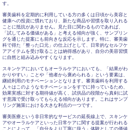
す。
審美歯科を定期的に利用している方の多くは日頃から美容と
健康への投資に慣れており、新たな商品や習慣を取り入れる
ことに抵抗がありません。見た目に関わるものであれば、
「試してみる価値がある」と考える傾向が強く、サンプリン
グを通じた提案にも前向きな反応を示します。特に、審美歯
科で得た「整った口元」の仕上げとして、日常的なセルフケ
アアイテムを受け取ることは納得感があり、自分の美容習慣
に自然と組み込みやすくなります。
スキンケアにおいてもオーラルケアにおいても、「結果がわ
かりやすい」ことや「他者から褒められる」という要素は、
継続利用のモチベーションとなります。審美歯科を利用する
人々はこのようなモチベーションをすでに持っているため、
効果実感に対する期待値が高く、試供品の段階から真剣に試
す意識で受け取ってもらえる傾向があります。これはサンプ
リング施策における大きな利点の一つです。
審美医療という非日常的なサービスの延長線上で、スキンケ
アやオーラルケアといった日常ケアに関する提案が行われる
ことによって、「自分をより丁寧に扱う」体験としての価値