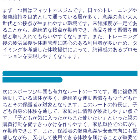
まず一つ目はフィットネスジムです。日々のトレーニングや
健康維持を目的として通っている層が多く、意識の高い大人
世代との接点が生まれやすい環境です。来館頻度が一定であ
ることから、継続的な接点が期待でき、商品を使う習慣を自
然と取り入れてもらいやすくなります。また、トレーニング
後の疲労回復や体調管理に関心のある利用者が多いため、タ
イミングを考慮した体験提供によって、納得感のあるプロモ
ーションを実現しやすくなります。
ジム・スポーツジム・フィットネスジムサンプリングとは？
メリット３選と事例を紹介
次にスポーツ少年団も有力なルートの一つです。週に複数回
活動している団体が多く、継続的な運動習慣をもつ子どもた
ちとその保護者が対象となります。このルートの特長は、子
ども自身の体験を通じて、家庭内に情報が波及しやすい点で
す。「子どもが気に入ったからまた使いたい」といった親の
購買行動を促すきっかけを作りやすく、家族単位での広がり
が期待できます。また、保護者の健康意識や安全志向にも配
慮しながら、安心して使用できる体験を届けることが重要で