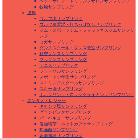
ペットサロン・トリミングサロンサンプリング
牧場サンプリング
運動
ゴルフ場サンプリング
ゴルフ練習場・打ちっぱなしサンプリング
ジム・スポーツジム・フィットネスジムサンプリ
ング
ヨガサンプリング
ダンススクール・ダンス教室サンプリング
社交ダンスサンプリング
フラダンスサンプリング
テニスサンプリング
フットサルサンプリング
スポーツ少年団サンプリング
スイミングスクールサンプリング
スキー場サンプリング
ボルダリング・ロッククライミングサンプリング
エンタメ・レジャー
キャンプ場サンプリング
グランピングサンプリング
バーベキューサンプリング
漫画喫茶・ネットカフェサンプリング
映画館サンプリング
娯楽施設サンプリング