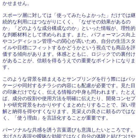
かせません。
スポーツ層に対しては「使ってみたらよかった」だけでは継
続的な利用にはつながりにくく、「なぜその効果があるの
か」「どのような成分構成なのか」といった情報が、理性的
な判断材料として求められます。また、パフォーマンス向上
やコンディション管理への関心が高いため、自分の生活スタ
イルや目標にフィットするかどうかという視点でも商品を評
価する傾向があります。体感とともに、ロジックでの裏付け
があることが、信頼を得るうえでの重要なポイントになりま
す。
このような背景を踏まえるとサンプリングを行う際にはパッ
ケージや同封するチラシの内容にも配慮が必要です。見た目
の印象だけでなく、伝える情報の中身も問われます。たとえ
ば、成分の役割や使用方法を明確に伝えたり、開発コンセプ
トや研究背景をわかりやすくまとめたりすることで、深い理
解と納得を得やすくなります。見栄えの良さに頼るのではな
く、「使う理由」を言語化することが重要です。
パーソナルな共感を誘う言葉選びも意識したいところです。
大げさな表現や曖昧な効能ではなく自分の体験と結びつけや