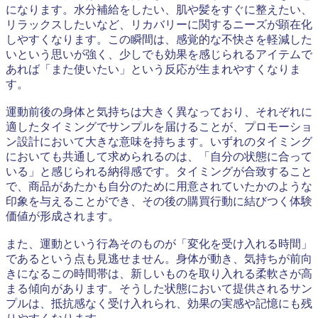
になります。水分補給をしたい、肌や髪をすぐに整えたい、
リラックスしたいなど、リカバリーに関するニーズが顕在化
しやすくなります。この瞬間は、感覚的な不快さを軽減した
いという思いが強く、少しでも効果を感じられるアイテムで
あれば「また使いたい」という反応が生まれやすくなりま
す。
運動前後の身体と気持ちは大きく異なっており、それぞれに
適したタイミングでサンプルを届けることが、プロモーショ
ン設計において大きな意味を持ちます。いずれのタイミング
においても共通して求められるのは、「自分の状態に合って
いる」と感じられる納得感です。タイミングが合致すること
で、商品があたかも自分のために用意されていたかのような
印象を与えることができ、その後の購買行動に結びつく体験
価値が形成されます。
また、運動という行為そのものが「変化を受け入れる時間」
であるという点も見逃せません。身体が動き、気持ちが前向
きになるこの時間帯は、新しいものを取り入れる柔軟さが高
まる傾向があります。そうした状態において提供されるサン
プルは、抵抗感なく受け入れられ、効果の実感や記憶にも残