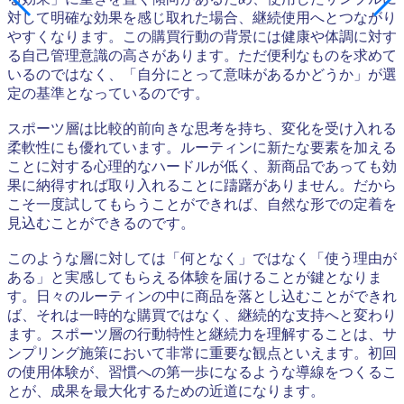
対して明確な効果を感じ取れた場合、継続使用へとつながり
やすくなります。この購買行動の背景には健康や体調に対す
る自己管理意識の高さがあります。ただ便利なものを求めて
いるのではなく、「自分にとって意味があるかどうか」が選
定の基準となっているのです。
スポーツ層は比較的前向きな思考を持ち、変化を受け入れる
柔軟性にも優れています。ルーティンに新たな要素を加える
ことに対する心理的なハードルが低く、新商品であっても効
果に納得すれば取り入れることに躊躇がありません。だから
こそ一度試してもらうことができれば、自然な形での定着を
見込むことができるのです。
このような層に対しては「何となく」ではなく「使う理由が
ある」と実感してもらえる体験を届けることが鍵となりま
す。日々のルーティンの中に商品を落とし込むことができれ
ば、それは一時的な購買ではなく、継続的な支持へと変わり
ます。スポーツ層の行動特性と継続力を理解することは、サ
ンプリング施策において非常に重要な観点といえます。初回
の使用体験が、習慣への第一歩になるような導線をつくるこ
とが、成果を最大化するための近道になります。