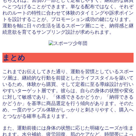
もらえれば、習慣の一部として定着しやすく、継続的な購買
へとつなげることができます。単なる配布ではなく、それぞ
れのルートの特性に合わせて体験のタイミングや訴求ポイン
トを設計することが、プロモーション成功の鍵になります。
運動を軸に日々の生活を送るスポーツ層にこそ、納得感と継
続意欲を育てるサンプリング設計が求められます。
まとめ
これまでお伝えしてきた通り、運動を習慣としているスポー
ツ層は、継続的な行動を前提としたライフスタイルを築いて
いるため、体験から購買、そして定着に至る導線設計が行い
やすいターゲット層です。彼らは、自らの身体の状態や変化
に対して敏感であり、「体感できるかどうか」「納得できる
かどうか」を基準に商品選定を行う傾向があります。そのた
め、一度のサンプル体験がしっかりと刺さりやすく、購入へ
とつながる確率も高まります。
また、運動前後には身体の状態に応じた明確なニーズが生ま
れます。水分補給、疲労回復、肌のケアなど、時間帯によっ