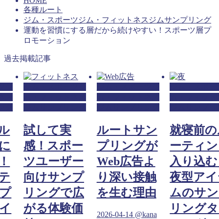
HOME
各種ルート
ジム・スポーツジム・フィットネスジムサンプリング
運動を習慣にする層だから続けやすい！スポーツ層プ
ロモーション
過去掲載記事
ツジ
ジム・スポーツジ
ジム・スポーツジ
ジム・スポー
ネス
ム・フィットネス
ム・フィットネス
ム・フィット
ング
ジムサンプリング
ジムサンプリング
ジムサンプリ
ル
試して実
ルートサン
就寝前の
に
感！スポー
プリングが
ーティン
！
ツユーザー
Web広告よ
入り込む
テ
向けサンプ
り深い接触
夜型アイ
プ
リングで広
を生む理由
ムのサン
イ
がる体験価
リングタ
2026-04-14
@kana