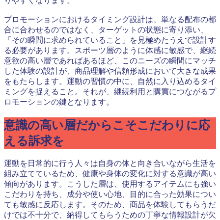
りやすくなります。
プロモーションにおけるタイミング設計は、単なる配布の都
合に合わせるのではなく、ターゲットの状態に寄り添い、
「その瞬間に求められていること」を見極めたうえで設計す
る必要があります。スポーツ層のように体感に敏感で、継続
意欲の高い層であればあるほど、このニーズの瞬間にマッチ
した体験の設計が、商品理解や信頼形成において大きな成果
をもたらします。運動の習慣の中に、自然に入り込めるタイ
ミングを捉えること。それが、継続利用と購買につながるプ
ロモーションの鍵となります。
意識の高い層だからこそこだわりに応
える訴求を
運動を日常的に行う人々は自身の体と向き合いながら生活を
組み立てているため、健康や身体の変化に対する意識が高い
傾向があります。こうした層は、使用するアイテムにも強い
こだわりを持ち、成分や使い心地、目的に合った効果につい
ても敏感に反応します。そのため、商品を体験してもらうだ
けでは不十分で、納得してもらうための丁寧な情報設計が欠