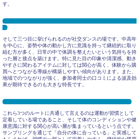
す。
スポーツ少年団サンプリングとは？メリット３選と事例を紹
介
そして三つ目に挙げられるのが社交ダンスの場です。中高年
を中心に、姿勢や体の動かし方に意識を持って継続的に取り
組む方が多く、日常の中で体調を整えたいという気持ちを持
った層と接点を築けます。特に見た目の印象や清潔感、動き
やすさに関わるアイテムに対しては関心が高く、体験から購
買へとつながる導線が構築しやすい傾向があります。また、
地域でのつながりが強く、参加者同士の口コミによる波及効
果が期待できるのも大きな特長です。
社交ダンスサンプリングとは？メリット３選と事例を紹介
これら3つのルートに共通して言えるのは運動が習慣として
定着している場であること、そして体のコンディションや健
康意識に対する関心が高い層が集まっているという点です。
サンプリングを通じて「自分の体に合っている」と実感して