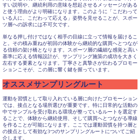
すい説明や、継続利用の意味を想起させるメッセージがある
と使う理由がより明確になります。このように「こだわって
いる人に、こだわって応える」姿勢を見せることが、スポー
ツ層への訴求には不可欠です。
単なる押し付けではなく相手の目線に立って情報を届けるこ
と。その積み重ねが初回の体験から継続的な購買へとつなが
る信頼の架け橋となります。スポーツ層の繊細な感覚と高い
基準に応える情報設計が、サンプリング施策の成功を大きく
左右する要素となります。丁寧さと真摯さが伝わるプロモー
ションこそが、この層に響く鍵を握っています。
オススメサンプリングルート
運動を習慣として取り入れている層に向けたプロモーション
では、接点となる場所選びが重要です。特に日常的な活動の
中でサンプルを受け取れる環境が整っているルートを選定す
ることで、体験から継続使用、そして購買へとつながる導線
を作ることが可能になります。ここでは運動習慣を持つ層と
の接点として有効な3つのサンプリングルートについてご紹
介します。