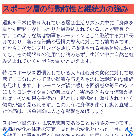
スポーツ層の行動特性と継続力の強み
運動を日常に取り入れている層は生活リズムの中に「身体を
動かす時間」がしっかりと組み込まれていることが特長で
す。このような層は物事をルーティンとして継続する力に長
けており、新たな行動や習慣の導入に対しても前向きです。
だからこそサンプリングを通じて提供される商品体験におい
ても、その場限りの使用では終わらず、生活の中に自然と組
み込まれていく可能性が高いといえます。
特にスポーツを習慣としている人々は心身の変化に対して敏
感で、自分にとって良い影響を与えるものには継続的な価値
を見出します。トレーニング後に感じる回復感や毎日のケア
によるコンディションの向上など、実感をともなう体験があ
れば、その効果を生活の一部として積極的に取り入れていく
傾向が強く見られます。このように身体を使う行動と直結し
た体感は、購買判断に大きな影響を及ぼします。
スポーツ層の多くは成果志向であることも特徴の一つです。
数値の変化や体調の安定、見た目の変化といった「目に見え
る効果」に重きを置く傾向があるため、使用したサンプルに