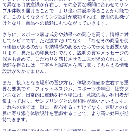
て異なる目的意識が存在し、その必要な瞬間に合わせてサン
プル体験を届けることで、より強い共感を得ることが可能で
す。このようなタイミング設計が成功すれば、使用の動機づ
けとなり、商品への信頼にもつながっていきます。
さらに、スポーツ層は成分や効果への関心も高く、情報に対
してシビアです。ただ渡すだけでなく、「なぜその商品を使
う価値があるのか」を納得感のあるかたちで伝える必要があ
ります。見た目の印象だけでなく、説明の質やメッセージの
深さも含めて、こだわりを感じさせる工夫が求められます。
信頼を得るには、丁寧さと誠実さを感じ取ってもらえる情報
設計が欠かせません。
また、接点となる場所の選び方も、体験の価値を左右する重
要な要素です。フィットネスジム、スポーツ少年団、社交ダ
ンスなど、日常的に運動を行う場には、意識の高い利用者が
集まっており、サンプリングとの親和性が高いといえます。
これらの場では、単に「配布する」だけでなく、運動との文
脈に寄り添う体験設計を意識することで、より高い効果が期
待できます。
スポーツ層に向けたサンプリング施策は、一見ハードルが高