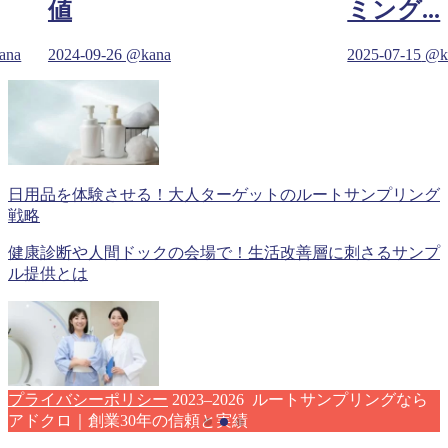
値
ミング...
ana
2024-09-26
@kana
2025-07-15
@k
日用品を体験させる！大人ターゲットのルートサンプリング
戦略
健康診断や人間ドックの会場で！生活改善層に刺さるサンプ
ル提供とは
プライバシーポリシー
2023–2026 ルートサンプリングなら
アドクロ｜創業30年の信頼と実績