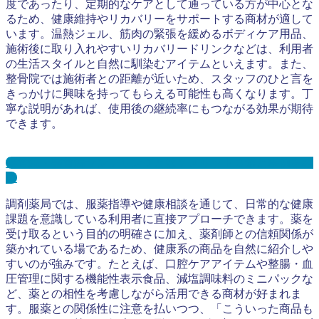
度であったり、定期的なケアとして通っている方が中心とな
るため、健康維持やリカバリーをサポートする商材が適して
います。温熱ジェル、筋肉の緊張を緩めるボディケア用品、
施術後に取り入れやすいリカバリードリンクなどは、利用者
の生活スタイルと自然に馴染むアイテムといえます。また、
整骨院では施術者との距離が近いため、スタッフのひと言を
きっかけに興味を持ってもらえる可能性も高くなります。丁
寧な説明があれば、使用後の継続率にもつながる効果が期待
できます。
接骨院・整骨院サンプリングとは？メリット３選と事例を紹
介
調剤薬局では、服薬指導や健康相談を通じて、日常的な健康
課題を意識している利用者に直接アプローチできます。薬を
受け取るという目的の明確さに加え、薬剤師との信頼関係が
築かれている場であるため、健康系の商品を自然に紹介しや
すいのが強みです。たとえば、口腔ケアアイテムや整腸・血
圧管理に関する機能性表示食品、減塩調味料のミニパックな
ど、薬との相性を考慮しながら活用できる商材が好まれま
す。服薬との関係性に注意を払いつつ、「こういった商品も