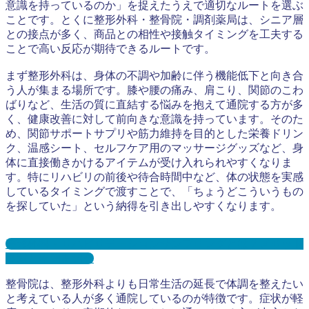
意識を持っているのか」を捉えたうえで適切なルートを選ぶ
ことです。とくに整形外科・整骨院・調剤薬局は、シニア層
との接点が多く、商品との相性や接触タイミングを工夫する
ことで高い反応が期待できるルートです。
まず整形外科は、身体の不調や加齢に伴う機能低下と向き合
う人が集まる場所です。膝や腰の痛み、肩こり、関節のこわ
ばりなど、生活の質に直結する悩みを抱えて通院する方が多
く、健康改善に対して前向きな意識を持っています。そのた
め、関節サポートサプリや筋力維持を目的とした栄養ドリン
ク、温感シート、セルフケア用のマッサージグッズなど、身
体に直接働きかけるアイテムが受け入れられやすくなりま
す。特にリハビリの前後や待合時間中など、体の状態を実感
しているタイミングで渡すことで、「ちょうどこういうもの
を探していた」という納得を引き出しやすくなります。
整形外科・リハビリテーションサンプリングとは？メリット
３選と事例を紹介
整骨院は、整形外科よりも日常生活の延長で体調を整えたい
と考えている人が多く通院しているのが特徴です。症状が軽