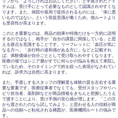
ッフから「よろしければお試しください」と手渡されたアイ
テムは、受け手にとって必要なものとして認識されやすくな
ります。また、病院や薬局で提供されるものには、「体に悪
いものではない」という前提意識が働くため、他ルートより
も受容性が高まります。
このとき重要なのは、商品の効果や特徴だけを一方的に説明
するのではなく、相手が「自分の課題に関係している」と思
える接点を意識することです。リーフレットに「血圧が気に
なる方へ」「歩行時の違和感がある方に」などと記載すれ
ば、体験価値が自分ごととして受け取られやすくなります。
医療の場ではシニア層がすでに何らかの悩みを抱えて来院し
ているため、そのタイミングで的を絞った表現がなされてい
れば、訴求力は自然に高まります。
また、手渡しするスタッフの理解度も体験の質を左右する重
要な要素です。医療従事者でなくても、受付スタッフやリハ
ビリ担当者、薬剤師などが商品情報をきちんと把握したうえ
で渡すことにより、受け手側の安心感が増します。「この方
から渡されたのなら試してみよう」と思わせる人の信頼が商
品への信頼へと転化される構図が、医療機関ルートの強みで
す。