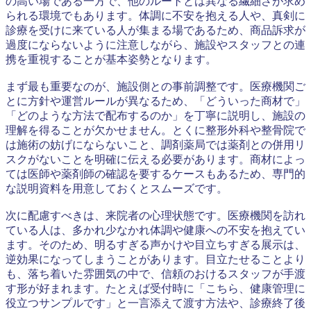
の高い場である一方で、他のルートとは異なる繊細さが求め
られる環境でもあります。体調に不安を抱える人や、真剣に
診療を受けに来ている人が集まる場であるため、商品訴求が
過度にならないように注意しながら、施設やスタッフとの連
携を重視することが基本姿勢となります。
まず最も重要なのが、施設側との事前調整です。医療機関ご
とに方針や運営ルールが異なるため、「どういった商材で」
「どのような方法で配布するのか」を丁寧に説明し、施設の
理解を得ることが欠かせません。とくに整形外科や整骨院で
は施術の妨げにならないこと、調剤薬局では薬剤との併用リ
スクがないことを明確に伝える必要があります。商材によっ
ては医師や薬剤師の確認を要するケースもあるため、専門的
な説明資料を用意しておくとスムーズです。
次に配慮すべきは、来院者の心理状態です。医療機関を訪れ
ている人は、多かれ少なかれ体調や健康への不安を抱えてい
ます。そのため、明るすぎる声かけや目立ちすぎる展示は、
逆効果になってしまうことがあります。目立たせることより
も、落ち着いた雰囲気の中で、信頼のおけるスタッフが手渡
す形が好まれます。たとえば受付時に「こちら、健康管理に
役立つサンプルです」と一言添えて渡す方法や、診療終了後