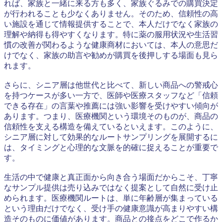
れば、家族と一緒に来る方も多く、家族ぐるみでの購買決定
が行われることも少なくありません。そのため、信頼性の高
い施設を通じて情報提供することで、本人だけでなく家族の
理解や納得も得やすくなります。特に薬の服用状況や生活習
慣の改善が関わるような健康商材においては、本人の意思だ
けでなく、家族の助言や勧めが購買を後押しする場面も見ら
れます。
さらに、シニア層は他世代と比べて、新しい商品への警戒心
を持つケースが多い一方で、医師や医療スタッフなど「信頼
できる存在」の言葉や推薦には強い影響を受けやすい傾向が
あります。つまり、医療機関という環境そのものが、商品の
信頼性を支える構造を備えているといえます。このように、
シニア層に対して効果的なルートサンプリングを展開するに
は、タイミングと心理的な文脈を的確に捉えることが重要で
す。
生活の中で健康と真正面から向き合う場面だからこそ、丁寧
なサンプル提供は売り込みではなく提案として自然に受け止
められます。医療機関ルートは、単に年齢層が集まっている
という理由だけでなく、受け手の健康意識が高まりやすい構
造そのものに価値があります。商品との接点をどこで作るか