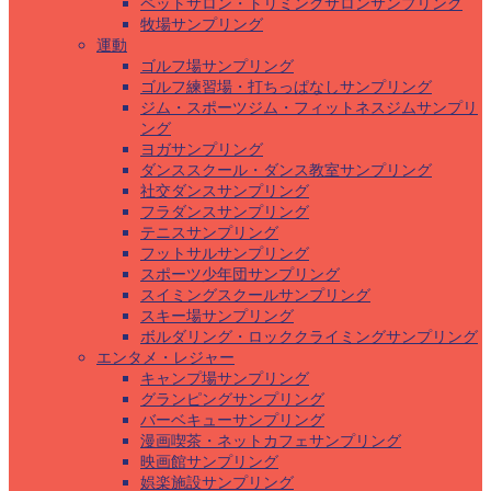
ペットサロン・トリミングサロンサンプリング
牧場サンプリング
運動
ゴルフ場サンプリング
ゴルフ練習場・打ちっぱなしサンプリング
ジム・スポーツジム・フィットネスジムサンプリ
ング
ヨガサンプリング
ダンススクール・ダンス教室サンプリング
社交ダンスサンプリング
フラダンスサンプリング
テニスサンプリング
フットサルサンプリング
スポーツ少年団サンプリング
スイミングスクールサンプリング
スキー場サンプリング
ボルダリング・ロッククライミングサンプリング
エンタメ・レジャー
キャンプ場サンプリング
グランピングサンプリング
バーベキューサンプリング
漫画喫茶・ネットカフェサンプリング
映画館サンプリング
娯楽施設サンプリング