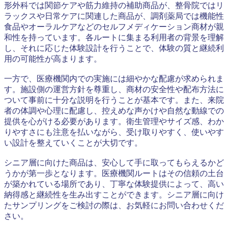
形外科では関節ケアや筋力維持の補助商品が、整骨院ではリ
ラックスや日常ケアに関連した商品が、調剤薬局では機能性
食品やオーラルケアなどのセルフメディケーション商材が親
和性を持っています。各ルートに集まる利用者の背景を理解
し、それに応じた体験設計を行うことで、体験の質と継続利
用の可能性が高まります。
一方で、医療機関内での実施には細やかな配慮が求められま
す。施設側の運営方針を尊重し、商材の安全性や配布方法に
ついて事前に十分な説明を行うことが基本です。また、来院
者の体調や心理に配慮し、控えめな声かけや自然な動線での
提供を心がける必要があります。衛生管理やサイズ感、わか
りやすさにも注意を払いながら、受け取りやすく、使いやす
い設計を整えていくことが大切です。
シニア層に向けた商品は、安心して手に取ってもらえるかど
うかが第一歩となります。医療機関ルートはその信頼の土台
が築かれている場所であり、丁寧な体験提供によって、高い
納得感と継続性を生み出すことができます。シニア層に向け
たサンプリングをご検討の際は、お気軽にお問い合わせくだ
さい。