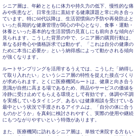
シニア層は、年齢とともに体力や持久力の低下、慢性的な痛
みや疾患など、日常生活に直結する健康課題と常に向き合っ
ています。特に60代以降は、生活習慣病の予防や再発防止と
いった長期的な健康管理が関心の中心となり、食事・運動・
休養といった基本的な生活習慣の見直しにも前向きな傾向が
見られます。こうした背景の中で、シニア層の購買行動は、
単なる好奇心や価格訴求では動かず、「これは自分の健康の
ために本当に必要か」という納得感によって動かされる傾向
が強くなります。
ルートサンプリングを活用するうえでは、こうした「納得し
て取り入れたい」というシニア層の特性を捉えた接点づくり
が求められます。とくに医療機関ルートは、健康と向き合う
意識が自然に高まる場であるため、商品やサービスの価値を
冷静に受け止めてもらえる環境として有効です。体調や不調
を実感しているタイミング、あるいは健康相談を受けている
最中という状況で手渡されるアイテムは、「自分の体に合う
ものかどうか」を真剣に検討されやすく、実際の使用や継続
にもつながりやすいという特徴があります。
また、医療機関に訪れるシニア層は、単独で来院する方もい