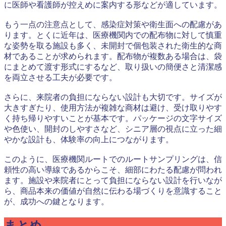
に医師や看護師が控えめに案内する形などが適しています。
もう一点の注意点として、感染症対策や衛生面への配慮があ
ります。とくに近年は、医療機関内での配布物に対して慎重
な姿勢を取る施設も多く、未開封で個包装された衛生的な商
材であることが求められます。配布物が複数ある場合は、袋
にまとめて渡す形式にするなど、取り扱いの簡便さと清潔感
を両立させる工夫が必要です。
さらに、来院者の負担にならない設計も大切です。サイズが
大きすぎたり、使用方法が複雑な商材は避け、受け取りやす
く持ち帰りやすいことが基本です。パッケージの文字サイズ
や色使い、開封のしやすさなど、シニア層の視点に立った細
やかな設計も、体験率の向上につながります。
このように、医療機関ルートでのルートサンプリングは、信
頼性の高い導線であるからこそ、細部にわたる配慮が問われ
ます。施設や来院者にとって負担にならない設計を行いなが
ら、商品本来の価値が自然に伝わる場づくりを意識すること
が、成功への鍵となります。
まとめ