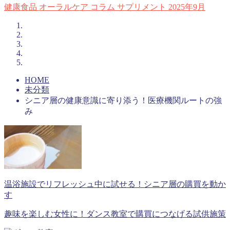
健康食品
オーラルケア
コラム
サプリメント
2025年9月
HOME
未分類
シニア層の健康意識に寄り添う！医療機関ルートの強
み
温浴施設でリフレッシュ中に試せる！シニア層の購買を動か
す
趣味を楽しむ女性に！ダンス教室で購買につなげる試供施策