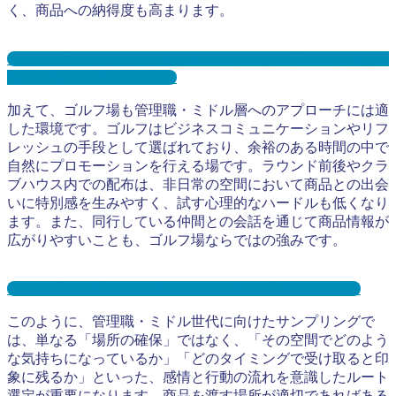
く、商品への納得度も高まります。
ジム・スポーツジム・フィットネスジムサンプリングとは？
メリット３選と事例を紹介
加えて、ゴルフ場も管理職・ミドル層へのアプローチには適
した環境です。ゴルフはビジネスコミュニケーションやリフ
レッシュの手段として選ばれており、余裕のある時間の中で
自然にプロモーションを行える場です。ラウンド前後やクラ
ブハウス内での配布は、非日常の空間において商品との出会
いに特別感を生みやすく、試す心理的なハードルも低くなり
ます。また、同行している仲間との会話を通じて商品情報が
広がりやすいことも、ゴルフ場ならではの強みです。
ゴルフ場サンプリングとは？メリット３選と事例を紹介
このように、管理職・ミドル世代に向けたサンプリングで
は、単なる「場所の確保」ではなく、「その空間でどのよう
な気持ちになっているか」「どのタイミングで受け取ると印
象に残るか」といった、感情と行動の流れを意識したルート
選定が重要になります。商品を渡す場所が適切であればある