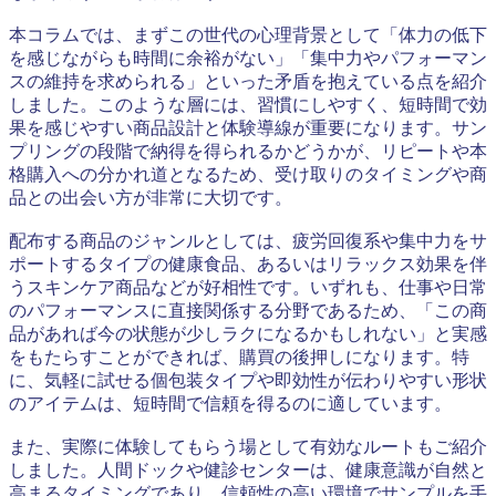
本コラムでは、まずこの世代の心理背景として「体力の低下
を感じながらも時間に余裕がない」「集中力やパフォーマン
スの維持を求められる」といった矛盾を抱えている点を紹介
しました。このような層には、習慣にしやすく、短時間で効
果を感じやすい商品設計と体験導線が重要になります。サン
プリングの段階で納得を得られるかどうかが、リピートや本
格購入への分かれ道となるため、受け取りのタイミングや商
品との出会い方が非常に大切です。
配布する商品のジャンルとしては、疲労回復系や集中力をサ
ポートするタイプの健康食品、あるいはリラックス効果を伴
うスキンケア商品などが好相性です。いずれも、仕事や日常
のパフォーマンスに直接関係する分野であるため、「この商
品があれば今の状態が少しラクになるかもしれない」と実感
をもたらすことができれば、購買の後押しになります。特
に、気軽に試せる個包装タイプや即効性が伝わりやすい形状
のアイテムは、短時間で信頼を得るのに適しています。
また、実際に体験してもらう場として有効なルートもご紹介
しました。人間ドックや健診センターは、健康意識が自然と
高まるタイミングであり、信頼性の高い環境でサンプルを手