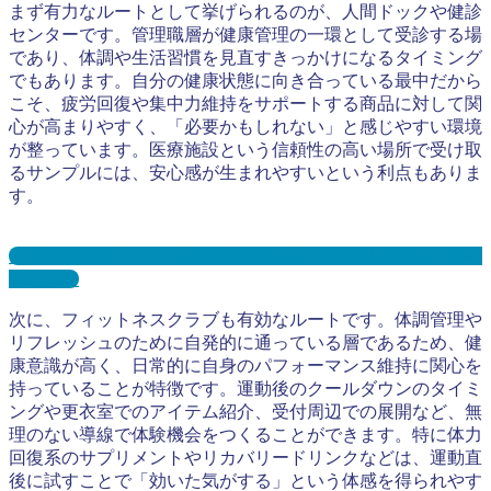
まず有力なルートとして挙げられるのが、人間ドックや健診
センターです。管理職層が健康管理の一環として受診する場
であり、体調や生活習慣を見直すきっかけになるタイミング
でもあります。自分の健康状態に向き合っている最中だから
こそ、疲労回復や集中力維持をサポートする商品に対して関
心が高まりやすく、「必要かもしれない」と感じやすい環境
が整っています。医療施設という信頼性の高い場所で受け取
るサンプルには、安心感が生まれやすいという利点もありま
す。
人間ドック・健康診断サンプリングとは？メリット３選と事
例を紹介
次に、フィットネスクラブも有効なルートです。体調管理や
リフレッシュのために自発的に通っている層であるため、健
康意識が高く、日常的に自身のパフォーマンス維持に関心を
持っていることが特徴です。運動後のクールダウンのタイミ
ングや更衣室でのアイテム紹介、受付周辺での展開など、無
理のない導線で体験機会をつくることができます。特に体力
回復系のサプリメントやリカバリードリンクなどは、運動直
後に試すことで「効いた気がする」という体感を得られやす