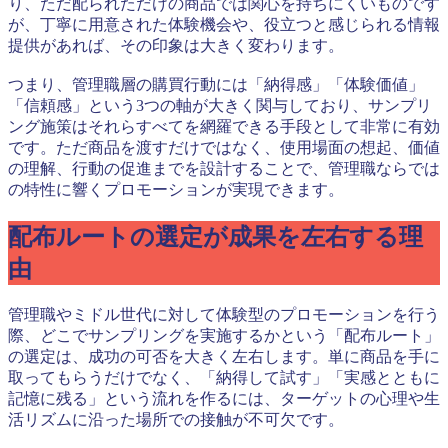
り、ただ配られただけの商品では関心を持ちにくいものです
が、丁寧に用意された体験機会や、役立つと感じられる情報
提供があれば、その印象は大きく変わります。
つまり、管理職層の購買行動には「納得感」「体験価値」
「信頼感」という3つの軸が大きく関与しており、サンプリ
ング施策はそれらすべてを網羅できる手段として非常に有効
です。ただ商品を渡すだけではなく、使用場面の想起、価値
の理解、行動の促進までを設計することで、管理職ならでは
の特性に響くプロモーションが実現できます。
配布ルートの選定が成果を左右する理
由
管理職やミドル世代に対して体験型のプロモーションを行う
際、どこでサンプリングを実施するかという「配布ルート」
の選定は、成功の可否を大きく左右します。単に商品を手に
取ってもらうだけでなく、「納得して試す」「実感とともに
記憶に残る」という流れを作るには、ターゲットの心理や生
活リズムに沿った場所での接触が不可欠です。