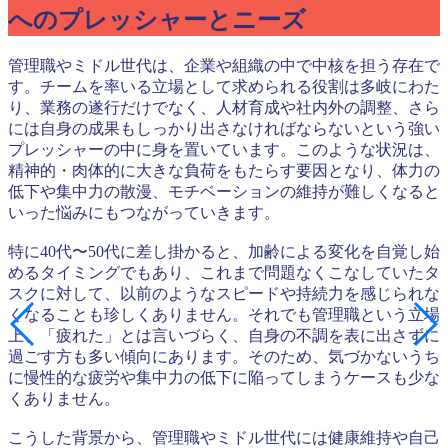
へのプレッシャーとニーズ
管理職やミドル世代は、企業や組織の中で中核を担う存在で
す。チームを率いる立場として求められる役割は多岐にわた
り、業務の遂行だけでなく、人材育成や社内外の調整、さら
には自身の成果もしっかり出さなければならないという強い
プレッシャーの中に身を置いています。このような状況は、
精神的・肉体的に大きな負荷をもたらす要因となり、体力の
低下や集中力の散漫、モチベーションの維持が難しくなると
いった悩みにもつながっていきます。
特に40代〜50代に差し掛かると、加齢による変化を自覚し始
めるタイミングでもあり、これまで問題なくこなしていたタ
スクに対して、以前のようなスピードや持続力を感じられな
くなることも珍しくありません。それでも管理職という立場
上、「疲れた」とは言いづらく、自身の不調を表に出さずに
過ごす方も多い傾向にあります。そのため、気づかないうち
に慢性的な疲労や集中力の低下に陥ってしまうケースも少な
くありません。
こうした背景から、管理職やミドル世代には健康維持や自己