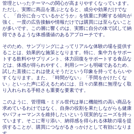
管理といったテーマへの関心が高まりやすくなっています。
ただし、実際に商品を選ぶとなると、成分や効果だけでな
く、「自分に合っているかどうか」を慎重に判断する傾向が
強く、一度の広告接触や情報だけでは購買には至らないこと
が多いです。この層に響くのは、実際に自分の体で試して納
得できるような体感価値のあるアプローチです。
そのため、サンプリングによってリアルな体験の場を提供す
ることは、効果的な施策となります。特に、集中力をサポー
トする飲料やサプリメント、体力回復をサポートする食品な
どは、体感が得られやすく、利用シーンも明確であるため、
試した直後にこれは使えそうだという印象を持ってもらいや
すくなります。また、「時間がない」「手間をかけたくな
い」といった声に応えるためには、日々の業務に無理なく取
り入れられる手軽さも重要な要素です。
このように、管理職・ミドル世代は単に機能性の高い商品を
求めているわけではなく、自身の役割を果たしながらも健康
やパフォーマンスを維持したいという現実的なニーズを持っ
ています。そこに寄り添い、納得感を得られる体験の場を提
供することが、購買につながるきっかけとして有効になりま
す。