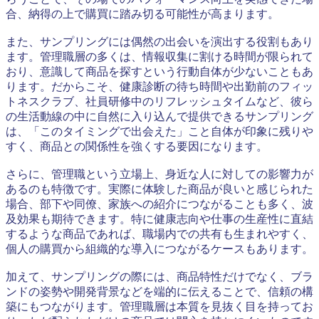
合、納得の上で購買に踏み切る可能性が高まります。
また、サンプリングには偶然の出会いを演出する役割もあり
ます。管理職層の多くは、情報収集に割ける時間が限られて
おり、意識して商品を探すという行動自体が少ないこともあ
ります。だからこそ、健康診断の待ち時間や出勤前のフィッ
トネスクラブ、社員研修中のリフレッシュタイムなど、彼ら
の生活動線の中に自然に入り込んで提供できるサンプリング
は、「このタイミングで出会えた」こと自体が印象に残りや
すく、商品との関係性を強くする要因になります。
さらに、管理職という立場上、身近な人に対しての影響力が
あるのも特徴です。実際に体験した商品が良いと感じられた
場合、部下や同僚、家族への紹介につながることも多く、波
及効果も期待できます。特に健康志向や仕事の生産性に直結
するような商品であれば、職場内での共有も生まれやすく、
個人の購買から組織的な導入につながるケースもあります。
加えて、サンプリングの際には、商品特性だけでなく、ブラ
ンドの姿勢や開発背景などを端的に伝えることで、信頼の構
築にもつながります。管理職層は本質を見抜く目を持ってお