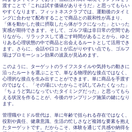
渡すことで「これは試す価値がありそうだ」と思ってもらい
やすくなります。フィットネスクラブでは、運動後のタイミ
ングに合わせて配布することで商品との親和性が高まり、
「体を動かした後に摂取したら体がラクになった」といった
実感が期待できます。そして、ゴルフ場は非日常の空間であ
りながら、リラックスして過ごす時間があることから、ゆと
りある心理状態の中で商品と出会えるルートとして活用でき
ます。さらに、会話や口コミが広がりやすい点でも、ゴルフ
場はプロモーション効果の波及が見込めます。
このように、ターゲットのライフスタイルや気持ちの動きに
沿ったルートを選ぶことで、単なる物理的な接点ではなく、
心理的な接点を生み出すことができます。単に商品を手渡す
のではなく、「その場にいたからこそ試してみたくなった」
「ちょうど気になっていたタイミングだった」と思ってもら
える状況を作ることが、今後のサンプリング施策の鍵になり
ます。
管理職やミドル世代は、単に年齢で括られる存在ではなく、
役割や責任、健康意識、生活の忙しさなど複雑な要素を抱え
たターゲットです。だからこそ、体験を通じて共感や納得を