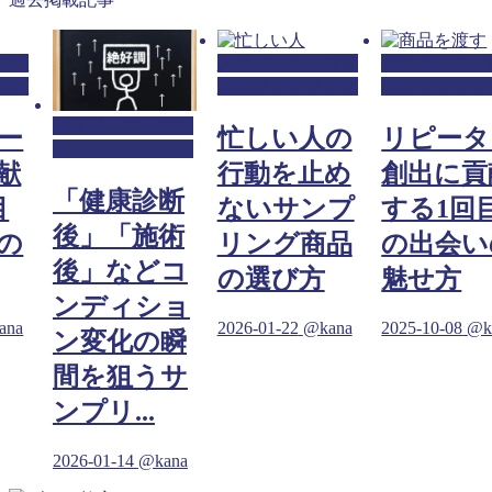
健康
人間ドック・健康
人間ドック・
ング
診断サンプリング
診断サンプリ
人間ドック・健康
ー
忙しい人の
リピータ
診断サンプリング
献
行動を止め
創出に貢
「健康診断
目
ないサンプ
する1回
後」「施術
の
リング商品
の出会い
後」などコ
の選び方
魅せ方
ンディショ
ana
2026-01-22
@kana
2025-10-08
@k
ン変化の瞬
間を狙うサ
ンプリ...
2026-01-14
@kana